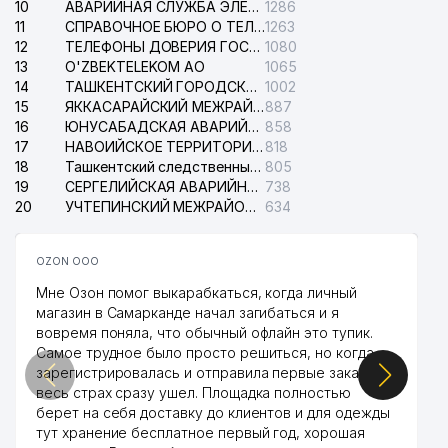
10
АВАРИЙНАЯ СЛУЖБА ЭЛЕКТРОСЕТИ ТАШКЕНТСКОГО РАЙОНА
1286
11
СПРАВОЧНОЕ БЮРО О ТЕЛЕФОНАХ ОРГАНИЗАЦИЙ г. ТАШКЕНТА
1263
12
ТЕЛЕФОНЫ ДОВЕРИЯ ГОСУДАРСТВЕННОГО ЦЕНТРА ТЕСТИРОВАНИЯ
1080
13
O'ZBEKTELEKOM АО
1065
14
ТАШКЕНТСКИЙ ГОРОДСКОЙ СУД ПО ГРАЖДАНСКИМ ДЕЛАМ
1002
15
ЯККАСАРАЙСКИЙ МЕЖРАЙОННЫЙ СУД ПО ГРАЖДАНСКИМ ДЕЛАМ
887
16
ЮНУСАБАДСКАЯ АВАРИЙНАЯ СЛУЖБА ЭЛЕКТРОСЕТИ
858
17
НАВОИЙСКОЕ ТЕРРИТОРИАЛЬНОЕ ПРЕДПРИЯТИЕ ЭЛЕКТРОСЕТИ АО
818
18
Ташкентский следственный изолятор
805
19
СЕРГЕЛИЙСКАЯ АВАРИЙНАЯ СЛУЖБА ЭЛЕКТРОСЕТИ
738
20
УЧТЕПИНСКИЙ МЕЖРАЙОННЫЙ СУД ПО ГРАЖДАНСКИМ ДЕЛАМ
634
OZON ООО
Мне Озон помог выкарабкаться, когда личный
магазин в Самарканде начал загибаться и я
вовремя поняла, что обычный офлайн это тупик.
Самое трудное было просто решиться, но когда
зарегистрировалась и отправила первые заказы,
весь страх сразу ушел. Площадка полностью
берет на себя доставку до клиентов и для одежды
тут хранение бесплатное первый год, хорошая