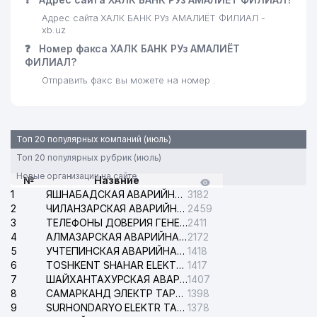
Адрес сайта ХАЛК БАНК РУз АМАЛИЁТ ФИЛИАЛ -
xb.uz
❓
Номер факса ХАЛК БАНК РУз АМАЛИЁТ
ФИЛИАЛ?
Отправить факс вы можете на номер .
Топ 20 популярных компаний (июль)
Топ 20 популярных рубрик (июль)
Новые организации на сайте
№
Назвние
1
ЯШНАБАДСКАЯ АВАРИЙНАЯ СЛУЖБА ЭЛЕКТРОСЕТИ
3182
2
ЧИЛАНЗАРСКАЯ АВАРИЙНАЯ СЛУЖБА ЭЛЕКТРОСЕТИ
2459
3
ТЕЛЕФОНЫ ДОВЕРИЯ ГЕНЕРАЛЬНОЙ ПРОКУРАТУРЫ РЕСПУБЛИКИ УЗБЕКИСТАН
2411
4
АЛМАЗАРСКАЯ АВАРИЙНАЯ СЛУЖБА ЭЛЕКТРОСЕТИ
2172
5
УЧТЕПИНСКАЯ АВАРИЙНАЯ СЛУЖБА ЭЛЕКТРОСЕТИ
1418
6
TOSHKENT SHAHAR ELEKTR TARMOQLARI KORXONASI АО
1417
7
ШАЙХАНТАХУРСКАЯ АВАРИЙНАЯ СЛУЖБА ЭЛЕКТРОСЕТИ
1407
8
САМАРКАНД ЭЛЕКТР ТАРМОКЛАРИ АО
1398
9
SURHONDARYO ELEKTR TARMOKLARI АО
1378