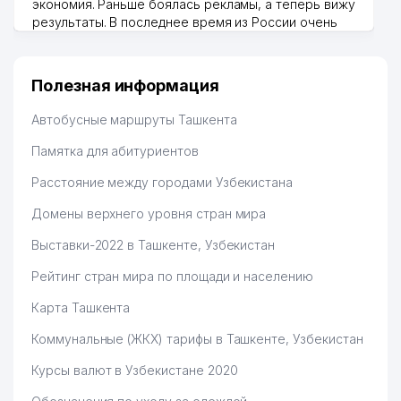
экономия. Раньше боялась рекламы, а теперь вижу
результаты. В последнее время из России очень
много заказывают, а вначале только по
Узбекистану брали, но вяло. Удалось раскрутиться,
дальше развиваюсь потихоньку😊
Полезная информация
Hamida 03.08.2026 12:45:39
Автобусные маршруты Ташкента
Памятка для абитуриентов
Расстояние между городами Узбекистана
Домены верхнего уровня стран мира
Выставки-2022 в Ташкенте, Узбекистан
Рейтинг стран мира по площади и населению
Карта Ташкента
Коммунальные (ЖКХ) тарифы в Ташкенте, Узбекистан
Курсы валют в Узбекистане 2020