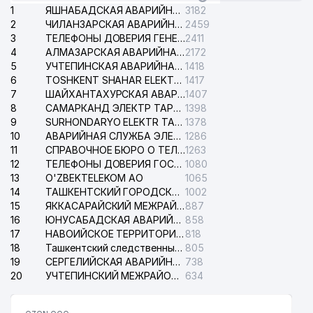
1
ЯШНАБАДСКАЯ АВАРИЙНАЯ СЛУЖБА ЭЛЕКТРОСЕТИ
3182
2
ЧИЛАНЗАРСКАЯ АВАРИЙНАЯ СЛУЖБА ЭЛЕКТРОСЕТИ
2459
3
ТЕЛЕФОНЫ ДОВЕРИЯ ГЕНЕРАЛЬНОЙ ПРОКУРАТУРЫ РЕСПУБЛИКИ УЗБЕКИСТАН
2411
4
АЛМАЗАРСКАЯ АВАРИЙНАЯ СЛУЖБА ЭЛЕКТРОСЕТИ
2172
5
УЧТЕПИНСКАЯ АВАРИЙНАЯ СЛУЖБА ЭЛЕКТРОСЕТИ
1418
6
TOSHKENT SHAHAR ELEKTR TARMOQLARI KORXONASI АО
1417
7
ШАЙХАНТАХУРСКАЯ АВАРИЙНАЯ СЛУЖБА ЭЛЕКТРОСЕТИ
1407
8
САМАРКАНД ЭЛЕКТР ТАРМОКЛАРИ АО
1398
9
SURHONDARYO ELEKTR TARMOKLARI АО
1378
10
АВАРИЙНАЯ СЛУЖБА ЭЛЕКТРОСЕТИ ТАШКЕНТСКОГО РАЙОНА
1286
11
СПРАВОЧНОЕ БЮРО О ТЕЛЕФОНАХ ОРГАНИЗАЦИЙ г. ТАШКЕНТА
1263
12
ТЕЛЕФОНЫ ДОВЕРИЯ ГОСУДАРСТВЕННОГО ЦЕНТРА ТЕСТИРОВАНИЯ
1080
13
O'ZBEKTELEKOM АО
1065
14
ТАШКЕНТСКИЙ ГОРОДСКОЙ СУД ПО ГРАЖДАНСКИМ ДЕЛАМ
1002
15
ЯККАСАРАЙСКИЙ МЕЖРАЙОННЫЙ СУД ПО ГРАЖДАНСКИМ ДЕЛАМ
887
16
ЮНУСАБАДСКАЯ АВАРИЙНАЯ СЛУЖБА ЭЛЕКТРОСЕТИ
858
17
НАВОИЙСКОЕ ТЕРРИТОРИАЛЬНОЕ ПРЕДПРИЯТИЕ ЭЛЕКТРОСЕТИ АО
818
18
Ташкентский следственный изолятор
805
19
СЕРГЕЛИЙСКАЯ АВАРИЙНАЯ СЛУЖБА ЭЛЕКТРОСЕТИ
738
20
УЧТЕПИНСКИЙ МЕЖРАЙОННЫЙ СУД ПО ГРАЖДАНСКИМ ДЕЛАМ
634