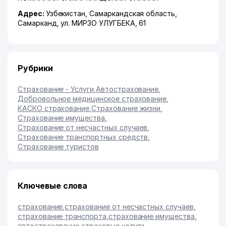
Адрес:
Узбекистан,
Самаркандская область
,
Самарканд
,
ул. МИРЗО УЛУГБЕКА
, 61
Рубрики
Страхование - Услуги
,
Автострахование
,
Добровольное медицинское страхование
,
КАСКО страхование
,
Страхование жизни
,
Страхование имущества
,
Страхование от несчастных случаев
,
Страхование транспортных средств
,
Страхование туристов
Ключевые слова
страхование
,
страхование от несчастных случаев
,
страхование транспорта
,
страхование имущества
,
автострахование
,
страховые услуги
,