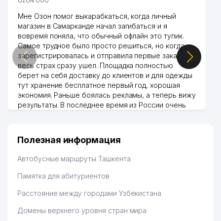
OZON ООО
Мне Озон помог выкарабкаться, когда личный
магазин в Самарканде начал загибаться и я
вовремя поняла, что обычный офлайн это тупик.
Самое трудное было просто решиться, но когда
зарегистрировалась и отправила первые заказы,
весь страх сразу ушел. Площадка полностью
берет на себя доставку до клиентов и для одежды
тут хранение бесплатное первый год, хорошая
экономия. Раньше боялась рекламы, а теперь вижу
результаты. В последнее время из России очень
много заказывают, а вначале только по
Узбекистану брали, но вяло. Удалось раскрутиться,
дальше развиваюсь потихоньку😊
Полезная информация
Hamida 03.08.2026 12:45:39
Автобусные маршруты Ташкента
Памятка для абитуриентов
Расстояние между городами Узбекистана
Домены верхнего уровня стран мира