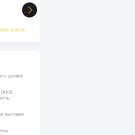
показал свой кабинет и
цифры, так что я буквально
сразу загорелся этой
идеей. Регистрация заняла
всего вечер, а договор там
2026 12:09:26
вполне понятный и нет этих
всяких замудреных
юридических
формулировок. Первое
время сильно тупил с
продвижением, но в итоге
разобрался. Озон как раз
получает свои 50 кликов на
его уровня
обучение и цена потом
держится ровно около
 (ЖКХ)
ставки. Работать на
енте,
площадке нравится, здесь
рынок сбыта шире и заказы
идут стабильно.
е выставки
Урад 21.07.2026 08:47:51
ексы