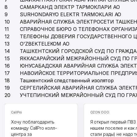
8
САМАРКАНД ЭЛЕКТР ТАРМОКЛАРИ АО
9
SURHONDARYO ELEKTR TARMOKLARI АО
10
АВАРИЙНАЯ СЛУЖБА ЭЛЕКТРОСЕТИ ТАШКЕН
11
СПРАВОЧНОЕ БЮРО О ТЕЛЕФОНАХ ОРГАНИЗА
12
ТЕЛЕФОНЫ ДОВЕРИЯ ГОСУДАРСТВЕННОГО 
13
O'ZBEKTELEKOM АО
14
ТАШКЕНТСКИЙ ГОРОДСКОЙ СУД ПО ГРАЖД
15
ЯККАСАРАЙСКИЙ МЕЖРАЙОННЫЙ СУД ПО Г
16
ЮНУСАБАДСКАЯ АВАРИЙНАЯ СЛУЖБА ЭЛЕК
17
НАВОИЙСКОЕ ТЕРРИТОРИАЛЬНОЕ ПРЕДПРИ
18
Ташкентский следственный изолятор
19
СЕРГЕЛИЙСКАЯ АВАРИЙНАЯ СЛУЖБА ЭЛЕКТ
20
УЧТЕПИНСКИЙ МЕЖРАЙОННЫЙ СУД ПО ГР
CallPro
OZON ООО
Хочу поблагодарить
Я открыл первый ПВЗ 
команду CallPro колл-
нашем поселке и как
центра за
стали рады) не надо 