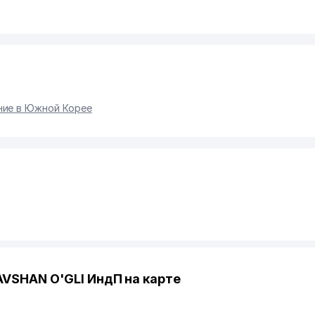
ние в Южной Корее
SHAN O'GLI ИндП на карте