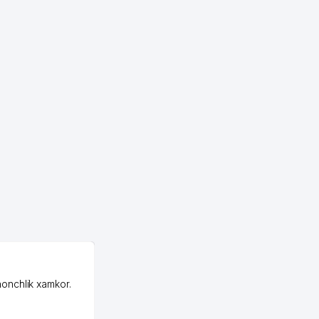
OZON ООО
honchlik xamkor.
Зашел на Озон в
Узбекистане почти
случайно, когда коллега