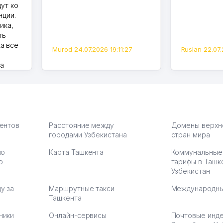
дут ко
нции.
ика,
ть
а все
Murod 24.07.2026 19:11:27
Ruslan 22.07.
на
моем
оется,
карте
а что
З.
иентов
Расстояние между
Домены верхн
городами Узбекистана
стран мира
по
Карта Ташкента
Коммунальные
:37
ю
тарифы в Ташк
Узбекистан
у за
Маршрутные такси
Международны
Ташкента
ники
Онлайн-сервисы
Почтовые инд