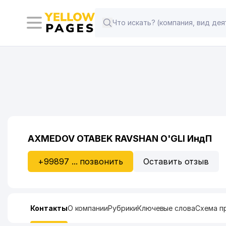
AXMEDOV OTABEK RAVSHAN O'GLI ИндП
+99897 ... позвонить
Оставить отзыв
Контакты
О компании
Рубрики
Ключевые слова
Схема п