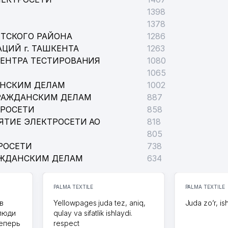
1398
1378
ТСКОГО РАЙОНА
1286
ЦИЙ г. ТАШКЕНТА
1263
ЦЕНТРА ТЕСТИРОВАНИЯ
1080
1065
АНСКИМ ДЕЛАМ
1002
РАЖДАНСКИМ ДЕЛАМ
887
ТРОСЕТИ
858
ЯТИЕ ЭЛЕКТРОСЕТИ АО
818
805
РОСЕТИ
738
АЖДАНСКИМ ДЕЛАМ
634
PALMA TEXTILE
PALMA TEXTILE
в
Yellowpages juda tez, aniq,
Juda zo’r, is
 люди
qulay va sifatlik ishlaydi.
теперь
respect