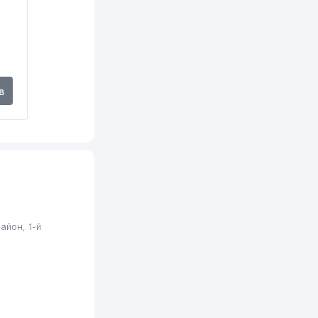
в
айон, 1-й