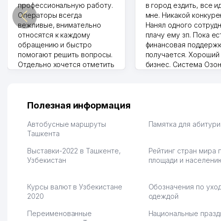
профессиональную работу.
в город ездить, все и
Операторы всегда
мне. Никакой конкуре
вежливые, внимательно
Нанял одного сотрудн
относятся к каждому
плачу ему зп. Пока ес
обращению и быстро
финансовая поддержк
помогают решить вопросы.
получается. Хороший
Отдельно хочется отметить
бизнес. Система Озо
грамотную речь,
сама делает отчеты.
ответственность и
Другой конкурент в 
оперативность. Благодаря
поселке вряд ли откр
их работе значительно
потому что видно на 
Полезная информация
улучшилось качество
Озона для Узбекистан
обслуживания клиентов.
тут у нас уже есть ПВ
Автобусные маршруты
Памятка для абитур
Рекомендую этот колл-
Ташкента
Выгодное дело и
центр как надежного
спокойное.
Выставки-2022 в Ташкенте,
Рейтинг стран мира 
партнера для бизнеса.
Марат 27.07.2026 08:00
Узбекистан
площади и населени
Vip Brand 31.07.2026 11:43:39
Курсы валют в Узбекистане
Обозначения по уход
2020
одеждой
Переименованные
Национальные празд