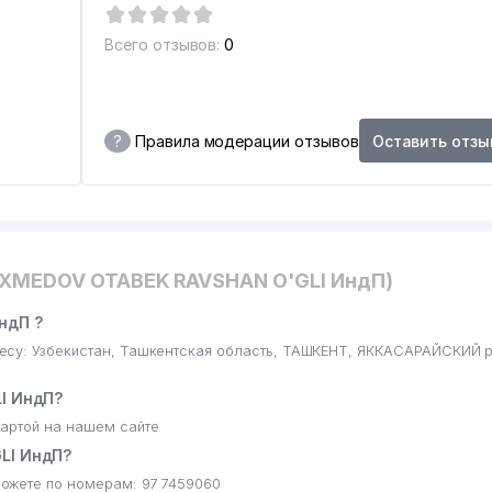
Всего отзывов:
0
?
Правила модерации отзывов
Оставить отзы
AXMEDOV OTABEK RAVSHAN O'GLI ИндП)
ндП ?
су: Узбекистан, Ташкентская область, ТАШКЕНТ, ЯККАСАРАЙСКИЙ р
I ИндП?
артой на нашем сайте
LI ИндП?
ожете по номерам: 97 7459060