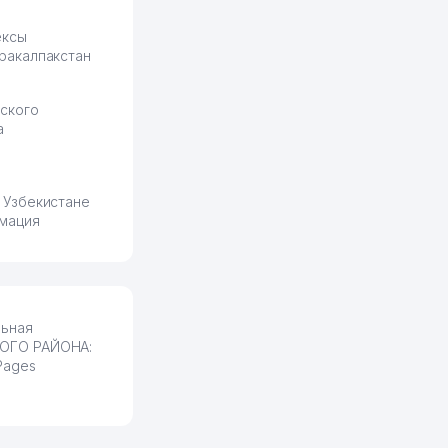
ексы
ракалпакстан
ского
а
 Узбекистане
мация
ьная
КОГО РАЙОНА:
Pages