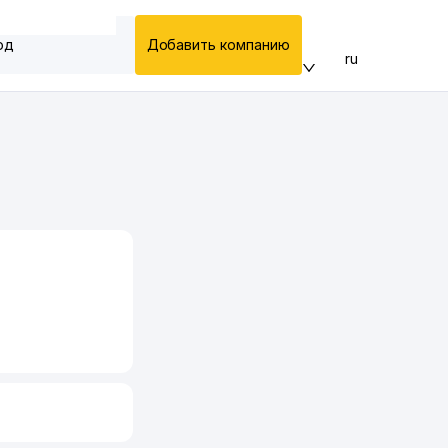
од
Добавить компанию
ru