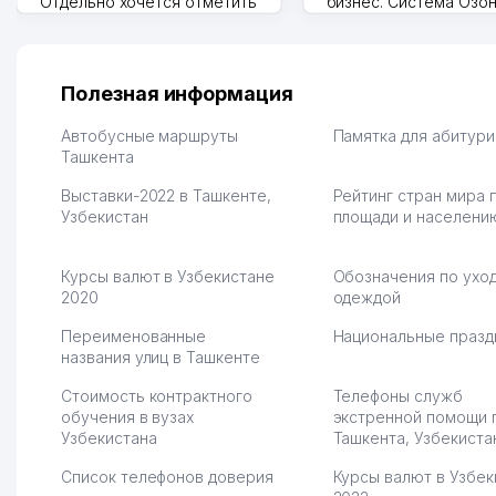
Отдельно хочется отметить
бизнес. Система Озо
грамотную речь,
сама делает отчеты.
ответственность и
Другой конкурент в 
оперативность. Благодаря
поселке вряд ли откр
их работе значительно
потому что видно на 
Полезная информация
улучшилось качество
Озона для Узбекистан
обслуживания клиентов.
тут у нас уже есть ПВ
Автобусные маршруты
Памятка для абитур
Рекомендую этот колл-
Ташкента
Выгодное дело и
центр как надежного
спокойное.
Выставки-2022 в Ташкенте,
Рейтинг стран мира 
партнера для бизнеса.
Марат 27.07.2026 08:00
Узбекистан
площади и населени
Vip Brand 31.07.2026 11:43:39
Курсы валют в Узбекистане
Обозначения по уход
2020
одеждой
Переименованные
Национальные празд
названия улиц в Ташкенте
Стоимость контрактного
Телефоны служб
обучения в вузах
экстренной помощи 
Узбекистана
Ташкента, Узбекиста
Список телефонов доверия
Курсы валют в Узбек