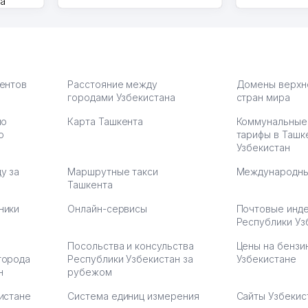
на
моем
оется,
карте
а что
З.
иентов
Расстояние между
Домены верхн
городами Узбекистана
стран мира
по
Карта Ташкента
Коммунальные
:37
ю
тарифы в Ташк
Узбекистан
у за
Маршрутные такси
Международны
Ташкента
ники
Онлайн-сервисы
Почтовые инд
Республики Уз
Посольства и консульства
Цены на бензи
города
Республики Узбекистан за
Узбекистане
н
рубежом
истане
Система единиц измерения
Сайты Узбекис