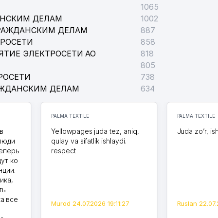
1065
АНСКИМ ДЕЛАМ
1002
РАЖДАНСКИМ ДЕЛАМ
887
ТРОСЕТИ
858
ЯТИЕ ЭЛЕКТРОСЕТИ АО
818
805
РОСЕТИ
738
АЖДАНСКИМ ДЕЛАМ
634
PALMA TEXTILE
PALMA TEXTILE
в
Yellowpages juda tez, aniq,
Juda zo’r, is
 люди
qulay va sifatlik ishlaydi.
теперь
respect
дут ко
нции.
ика,
ть
а все
Murod 24.07.2026 19:11:27
Ruslan 22.07.