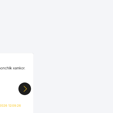
OZON ООО
honchlik xamkor.
Зашел на Озон в
Узбекистане почти
случайно, когда коллега
показал свой кабинет и
цифры, так что я буквально
сразу загорелся этой
идеей. Регистрация заняла
всего вечер, а договор там
2026 12:09:26
вполне понятный и нет этих