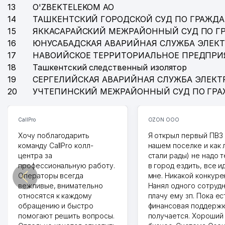
13
O'ZBEKTELEKOM АО
14
ТАШКЕНТСКИЙ ГОРОДСКОЙ СУД ПО ГРАЖД
15
ЯККАСАРАЙСКИЙ МЕЖРАЙОННЫЙ СУД ПО Г
16
ЮНУСАБАДСКАЯ АВАРИЙНАЯ СЛУЖБА ЭЛЕК
17
НАВОИЙСКОЕ ТЕРРИТОРИАЛЬНОЕ ПРЕДПРИ
18
Ташкентский следственный изолятор
19
СЕРГЕЛИЙСКАЯ АВАРИЙНАЯ СЛУЖБА ЭЛЕКТ
20
УЧТЕПИНСКИЙ МЕЖРАЙОННЫЙ СУД ПО ГР
CallPro
OZON ООО
Хочу поблагодарить
Я открыл первый ПВЗ 
команду CallPro колл-
нашем поселке и как
центра за
стали рады) не надо 
профессиональную работу.
в город ездить, все и
Операторы всегда
мне. Никакой конкуре
вежливые, внимательно
Нанял одного сотрудн
относятся к каждому
плачу ему зп. Пока ес
обращению и быстро
финансовая поддержк
помогают решить вопросы.
получается. Хороший