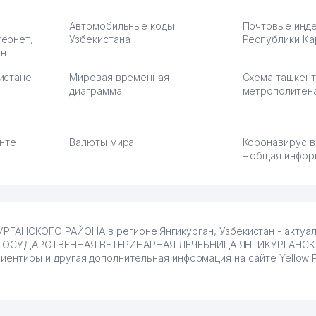
Автомобильные коды
Почтовые инд
тернет,
Узбекистана
Республики Ка
ан
истане
Мировая временная
Схема ташкент
диаграмма
метрополитен
енте
Валюты мира
Коронавирус в
– общая инфор
НСКОГО РАЙОНА в регионе Янгикурган, Узбекистан - актуал
на. ГОСУДАРСТВЕННАЯ ВЕТЕРИНАРНАЯ ЛЕЧЕБНИЦА ЯНГИКУРГАНС
ориентиры и другая дополнительная информация на сайте Yellow 