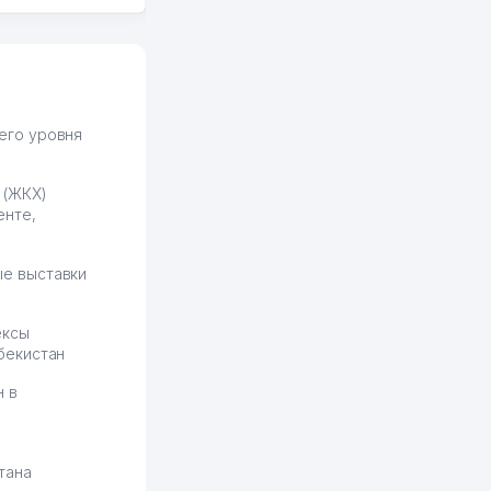
всяких замудреных
юридических
формулировок. Первое
время сильно тупил с
продвижением, но в итоге
разобрался. Озон как раз
получает свои 50 кликов на
его уровня
обучение и цена потом
держится ровно около
 (ЖКХ)
ставки. Работать на
енте,
площадке нравится, здесь
рынок сбыта шире и заказы
идут стабильно.
е выставки
Урад 21.07.2026 08:47:51
ексы
бекистан
н в
тана