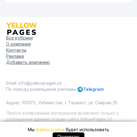
Все рубрики
О компании
Контакты
Реклама
Добавить компанию
Email: info@yellowpages.uz
По поводу размещения рекламы
Telegram
Адрес: 100170, Узбекистан, г. Ташкент, ул. Сайрам 25.
Любое копирование материалов возможно только с
разрешения администрации сайта YellowPages.Uz
Мы
файлы cookie
будет использовать
Copyright © Yellow Pages Uzbekistan, 2009 - 2026 / ООО
"Yellow Pages". Все права защищены All rights reserved.
+99869 ... позвонить
Принимаю