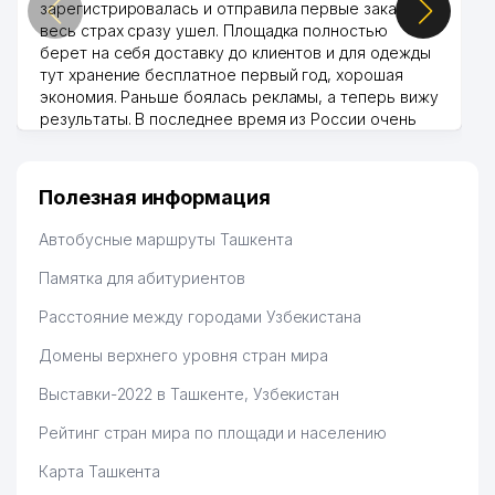
зарегистрировалась и отправила первые заказы,
весь страх сразу ушел. Площадка полностью
берет на себя доставку до клиентов и для одежды
тут хранение бесплатное первый год, хорошая
экономия. Раньше боялась рекламы, а теперь вижу
результаты. В последнее время из России очень
много заказывают, а вначале только по
Узбекистану брали, но вяло. Удалось раскрутиться,
дальше развиваюсь потихоньку😊
Полезная информация
Hamida 03.08.2026 12:45:39
Автобусные маршруты Ташкента
Памятка для абитуриентов
Расстояние между городами Узбекистана
Домены верхнего уровня стран мира
Выставки-2022 в Ташкенте, Узбекистан
Рейтинг стран мира по площади и населению
Карта Ташкента