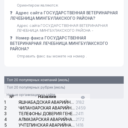
Ориентиром являются:
❓
Адрес сайта ГОСУДАРСТВЕННАЯ ВЕТЕРИНАРНАЯ
ЛЕЧЕБНИЦА МИНГБУЛАКСКОГО РАЙОНА?
Адрес сайта ГОСУДАРСТВЕННАЯ ВЕТЕРИНАРНАЯ
ЛЕЧЕБНИЦА МИНГБУЛАКСКОГО РАЙОНА -
❓
Номер факса ГОСУДАРСТВЕННАЯ
ВЕТЕРИНАРНАЯ ЛЕЧЕБНИЦА МИНГБУЛАКСКОГО
РАЙОНА?
Отправить факс вы можете на номер .
Топ 20 популярных компаний (июль)
Топ 20 популярных рубрик (июль)
Новые организации на сайте
№
Назвние
1
ЯШНАБАДСКАЯ АВАРИЙНАЯ СЛУЖБА ЭЛЕКТРОСЕТИ
3182
2
ЧИЛАНЗАРСКАЯ АВАРИЙНАЯ СЛУЖБА ЭЛЕКТРОСЕТИ
2459
3
ТЕЛЕФОНЫ ДОВЕРИЯ ГЕНЕРАЛЬНОЙ ПРОКУРАТУРЫ РЕСПУБЛИКИ УЗБЕКИСТАН
2411
4
АЛМАЗАРСКАЯ АВАРИЙНАЯ СЛУЖБА ЭЛЕКТРОСЕТИ
2172
5
УЧТЕПИНСКАЯ АВАРИЙНАЯ СЛУЖБА ЭЛЕКТРОСЕТИ
1418