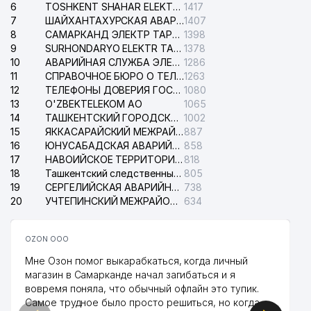
6
TOSHKENT SHAHAR ELEKTR TARMOQLARI KORXONASI АО
1417
7
ШАЙХАНТАХУРСКАЯ АВАРИЙНАЯ СЛУЖБА ЭЛЕКТРОСЕТИ
1407
8
САМАРКАНД ЭЛЕКТР ТАРМОКЛАРИ АО
1398
9
SURHONDARYO ELEKTR TARMOKLARI АО
1378
10
АВАРИЙНАЯ СЛУЖБА ЭЛЕКТРОСЕТИ ТАШКЕНТСКОГО РАЙОНА
1286
11
СПРАВОЧНОЕ БЮРО О ТЕЛЕФОНАХ ОРГАНИЗАЦИЙ г. ТАШКЕНТА
1263
12
ТЕЛЕФОНЫ ДОВЕРИЯ ГОСУДАРСТВЕННОГО ЦЕНТРА ТЕСТИРОВАНИЯ
1080
13
O'ZBEKTELEKOM АО
1065
14
ТАШКЕНТСКИЙ ГОРОДСКОЙ СУД ПО ГРАЖДАНСКИМ ДЕЛАМ
1002
15
ЯККАСАРАЙСКИЙ МЕЖРАЙОННЫЙ СУД ПО ГРАЖДАНСКИМ ДЕЛАМ
887
16
ЮНУСАБАДСКАЯ АВАРИЙНАЯ СЛУЖБА ЭЛЕКТРОСЕТИ
858
17
НАВОИЙСКОЕ ТЕРРИТОРИАЛЬНОЕ ПРЕДПРИЯТИЕ ЭЛЕКТРОСЕТИ АО
818
18
Ташкентский следственный изолятор
805
19
СЕРГЕЛИЙСКАЯ АВАРИЙНАЯ СЛУЖБА ЭЛЕКТРОСЕТИ
738
20
УЧТЕПИНСКИЙ МЕЖРАЙОННЫЙ СУД ПО ГРАЖДАНСКИМ ДЕЛАМ
634
OZON ООО
Мне Озон помог выкарабкаться, когда личный
магазин в Самарканде начал загибаться и я
вовремя поняла, что обычный офлайн это тупик.
Самое трудное было просто решиться, но когда