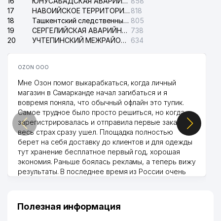
16
ЮНУСАБАДСКАЯ АВАРИЙНАЯ СЛУЖБА ЭЛЕКТРОСЕТИ
858
17
НАВОИЙСКОЕ ТЕРРИТОРИАЛЬНОЕ ПРЕДПРИЯТИЕ ЭЛЕКТРОСЕТИ АО
818
18
Ташкентский следственный изолятор
805
19
СЕРГЕЛИЙСКАЯ АВАРИЙНАЯ СЛУЖБА ЭЛЕКТРОСЕТИ
738
20
УЧТЕПИНСКИЙ МЕЖРАЙОННЫЙ СУД ПО ГРАЖДАНСКИМ ДЕЛАМ
634
OZON ООО
Мне Озон помог выкарабкаться, когда личный
магазин в Самарканде начал загибаться и я
вовремя поняла, что обычный офлайн это тупик.
Самое трудное было просто решиться, но когда
зарегистрировалась и отправила первые заказы,
весь страх сразу ушел. Площадка полностью
берет на себя доставку до клиентов и для одежды
тут хранение бесплатное первый год, хорошая
экономия. Раньше боялась рекламы, а теперь вижу
результаты. В последнее время из России очень
много заказывают, а вначале только по
Узбекистану брали, но вяло. Удалось раскрутиться,
дальше развиваюсь потихоньку😊
Полезная информация
Hamida 03.08.2026 12:45:39