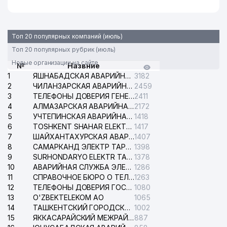
Топ 20 популярных компаний (июль)
Топ 20 популярных рубрик (июль)
Новые организации на сайте
№
Назвние
1
ЯШНАБАДСКАЯ АВАРИЙНАЯ СЛУЖБА ЭЛЕКТРОСЕТИ
3182
2
ЧИЛАНЗАРСКАЯ АВАРИЙНАЯ СЛУЖБА ЭЛЕКТРОСЕТИ
2459
3
ТЕЛЕФОНЫ ДОВЕРИЯ ГЕНЕРАЛЬНОЙ ПРОКУРАТУРЫ РЕСПУБЛИКИ УЗБЕКИСТАН
2411
4
АЛМАЗАРСКАЯ АВАРИЙНАЯ СЛУЖБА ЭЛЕКТРОСЕТИ
2172
5
УЧТЕПИНСКАЯ АВАРИЙНАЯ СЛУЖБА ЭЛЕКТРОСЕТИ
1418
6
TOSHKENT SHAHAR ELEKTR TARMOQLARI KORXONASI АО
1417
7
ШАЙХАНТАХУРСКАЯ АВАРИЙНАЯ СЛУЖБА ЭЛЕКТРОСЕТИ
1407
8
САМАРКАНД ЭЛЕКТР ТАРМОКЛАРИ АО
1398
9
SURHONDARYO ELEKTR TARMOKLARI АО
1378
10
АВАРИЙНАЯ СЛУЖБА ЭЛЕКТРОСЕТИ ТАШКЕНТСКОГО РАЙОНА
1286
11
СПРАВОЧНОЕ БЮРО О ТЕЛЕФОНАХ ОРГАНИЗАЦИЙ г. ТАШКЕНТА
1263
12
ТЕЛЕФОНЫ ДОВЕРИЯ ГОСУДАРСТВЕННОГО ЦЕНТРА ТЕСТИРОВАНИЯ
1080
13
O'ZBEKTELEKOM АО
1065
14
ТАШКЕНТСКИЙ ГОРОДСКОЙ СУД ПО ГРАЖДАНСКИМ ДЕЛАМ
1002
15
ЯККАСАРАЙСКИЙ МЕЖРАЙОННЫЙ СУД ПО ГРАЖДАНСКИМ ДЕЛАМ
887