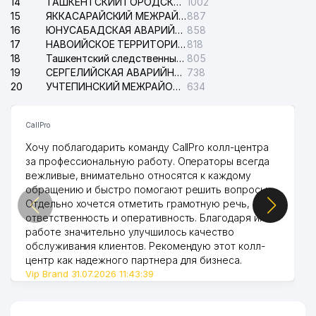
14
ТАШКЕНТСКИЙ ГОРОДСКОЙ СУД ПО ГРАЖДАНСКИМ ДЕЛАМ
1002
15
ЯККАСАРАЙСКИЙ МЕЖРАЙОННЫЙ СУД ПО ГРАЖДАНСКИМ ДЕЛАМ
887
16
ЮНУСАБАДСКАЯ АВАРИЙНАЯ СЛУЖБА ЭЛЕКТРОСЕТИ
858
17
НАВОИЙСКОЕ ТЕРРИТОРИАЛЬНОЕ ПРЕДПРИЯТИЕ ЭЛЕКТРОСЕТИ АО
818
18
Ташкентский следственный изолятор
805
19
СЕРГЕЛИЙСКАЯ АВАРИЙНАЯ СЛУЖБА ЭЛЕКТРОСЕТИ
738
20
УЧТЕПИНСКИЙ МЕЖРАЙОННЫЙ СУД ПО ГРАЖДАНСКИМ ДЕЛАМ
634
CallPro
Хочу поблагодарить команду CallPro колл-центра
за профессиональную работу. Операторы всегда
вежливые, внимательно относятся к каждому
обращению и быстро помогают решить вопросы.
Отдельно хочется отметить грамотную речь,
ответственность и оперативность. Благодаря их
работе значительно улучшилось качество
обслуживания клиентов. Рекомендую этот колл-
центр как надежного партнера для бизнеса.
Vip Brand 31.07.2026 11:43:39