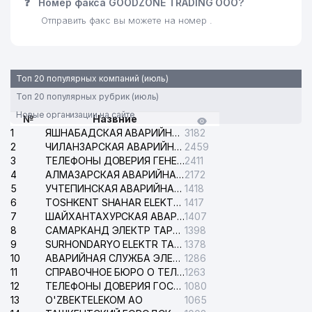
❓
Номер факса GOODZONE TRADING ООО?
Отправить факс вы можете на номер .
Топ 20 популярных компаний (июль)
Топ 20 популярных рубрик (июль)
Новые организации на сайте
№
Назвние
1
ЯШНАБАДСКАЯ АВАРИЙНАЯ СЛУЖБА ЭЛЕКТРОСЕТИ
3182
2
ЧИЛАНЗАРСКАЯ АВАРИЙНАЯ СЛУЖБА ЭЛЕКТРОСЕТИ
2459
3
ТЕЛЕФОНЫ ДОВЕРИЯ ГЕНЕРАЛЬНОЙ ПРОКУРАТУРЫ РЕСПУБЛИКИ УЗБЕКИСТАН
2411
4
АЛМАЗАРСКАЯ АВАРИЙНАЯ СЛУЖБА ЭЛЕКТРОСЕТИ
2172
5
УЧТЕПИНСКАЯ АВАРИЙНАЯ СЛУЖБА ЭЛЕКТРОСЕТИ
1418
6
TOSHKENT SHAHAR ELEKTR TARMOQLARI KORXONASI АО
1417
7
ШАЙХАНТАХУРСКАЯ АВАРИЙНАЯ СЛУЖБА ЭЛЕКТРОСЕТИ
1407
8
САМАРКАНД ЭЛЕКТР ТАРМОКЛАРИ АО
1398
9
SURHONDARYO ELEKTR TARMOKLARI АО
1378
10
АВАРИЙНАЯ СЛУЖБА ЭЛЕКТРОСЕТИ ТАШКЕНТСКОГО РАЙОНА
1286
11
СПРАВОЧНОЕ БЮРО О ТЕЛЕФОНАХ ОРГАНИЗАЦИЙ г. ТАШКЕНТА
1263
12
ТЕЛЕФОНЫ ДОВЕРИЯ ГОСУДАРСТВЕННОГО ЦЕНТРА ТЕСТИРОВАНИЯ
1080
13
O'ZBEKTELEKOM АО
1065