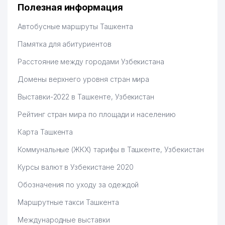
дальше развиваюсь потихоньку😊
Полезная информация
Hamida 03.08.2026 12:45:39
Автобусные маршруты Ташкента
Памятка для абитуриентов
Расстояние между городами Узбекистана
Домены верхнего уровня стран мира
Выставки-2022 в Ташкенте, Узбекистан
Рейтинг стран мира по площади и населению
Карта Ташкента
Коммунальные (ЖКХ) тарифы в Ташкенте, Узбекистан
Курсы валют в Узбекистане 2020
Обозначения по уходу за одеждой
Маршрутные такси Ташкента
Международные выставки