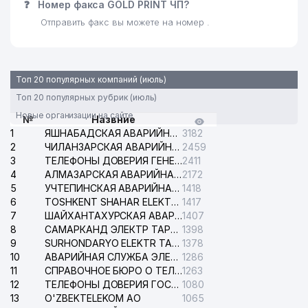
❓
Номер факса GOLD PRINT ЧП?
Отправить факс вы можете на номер .
Топ 20 популярных компаний (июль)
Топ 20 популярных рубрик (июль)
Новые организации на сайте
№
Назвние
1
ЯШНАБАДСКАЯ АВАРИЙНАЯ СЛУЖБА ЭЛЕКТРОСЕТИ
3182
2
ЧИЛАНЗАРСКАЯ АВАРИЙНАЯ СЛУЖБА ЭЛЕКТРОСЕТИ
2459
3
ТЕЛЕФОНЫ ДОВЕРИЯ ГЕНЕРАЛЬНОЙ ПРОКУРАТУРЫ РЕСПУБЛИКИ УЗБЕКИСТАН
2411
4
АЛМАЗАРСКАЯ АВАРИЙНАЯ СЛУЖБА ЭЛЕКТРОСЕТИ
2172
5
УЧТЕПИНСКАЯ АВАРИЙНАЯ СЛУЖБА ЭЛЕКТРОСЕТИ
1418
6
TOSHKENT SHAHAR ELEKTR TARMOQLARI KORXONASI АО
1417
7
ШАЙХАНТАХУРСКАЯ АВАРИЙНАЯ СЛУЖБА ЭЛЕКТРОСЕТИ
1407
8
САМАРКАНД ЭЛЕКТР ТАРМОКЛАРИ АО
1398
9
SURHONDARYO ELEKTR TARMOKLARI АО
1378
10
АВАРИЙНАЯ СЛУЖБА ЭЛЕКТРОСЕТИ ТАШКЕНТСКОГО РАЙОНА
1286
11
СПРАВОЧНОЕ БЮРО О ТЕЛЕФОНАХ ОРГАНИЗАЦИЙ г. ТАШКЕНТА
1263
12
ТЕЛЕФОНЫ ДОВЕРИЯ ГОСУДАРСТВЕННОГО ЦЕНТРА ТЕСТИРОВАНИЯ
1080
13
O'ZBEKTELEKOM АО
1065