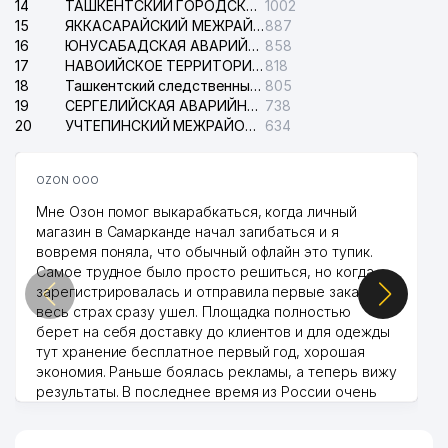
14
ТАШКЕНТСКИЙ ГОРОДСКОЙ СУД ПО ГРАЖДАНСКИМ ДЕЛАМ
1002
15
ЯККАСАРАЙСКИЙ МЕЖРАЙОННЫЙ СУД ПО ГРАЖДАНСКИМ ДЕЛАМ
887
16
ЮНУСАБАДСКАЯ АВАРИЙНАЯ СЛУЖБА ЭЛЕКТРОСЕТИ
858
17
НАВОИЙСКОЕ ТЕРРИТОРИАЛЬНОЕ ПРЕДПРИЯТИЕ ЭЛЕКТРОСЕТИ АО
818
18
Ташкентский следственный изолятор
805
19
СЕРГЕЛИЙСКАЯ АВАРИЙНАЯ СЛУЖБА ЭЛЕКТРОСЕТИ
738
20
УЧТЕПИНСКИЙ МЕЖРАЙОННЫЙ СУД ПО ГРАЖДАНСКИМ ДЕЛАМ
634
OZON ООО
Мне Озон помог выкарабкаться, когда личный
магазин в Самарканде начал загибаться и я
вовремя поняла, что обычный офлайн это тупик.
Самое трудное было просто решиться, но когда
зарегистрировалась и отправила первые заказы,
весь страх сразу ушел. Площадка полностью
берет на себя доставку до клиентов и для одежды
тут хранение бесплатное первый год, хорошая
экономия. Раньше боялась рекламы, а теперь вижу
результаты. В последнее время из России очень
много заказывают, а вначале только по
Узбекистану брали, но вяло. Удалось раскрутиться,