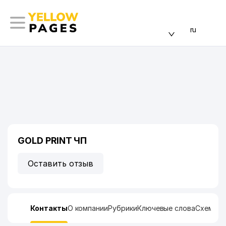
ru
GOLD PRINT ЧП
Оставить отзыв
Контакты
О компании
Рубрики
Ключевые слова
Схема п