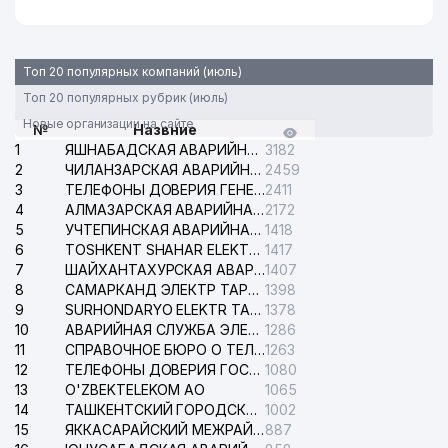
Топ 20 популярных компаний (июль)
Топ 20 популярных рубрик (июль)
Новые организации на сайте
№
Назвние
1
ЯШНАБАДСКАЯ АВАРИЙНАЯ СЛУЖБА ЭЛЕКТРОСЕТИ
3182
2
ЧИЛАНЗАРСКАЯ АВАРИЙНАЯ СЛУЖБА ЭЛЕКТРОСЕТИ
2459
3
ТЕЛЕФОНЫ ДОВЕРИЯ ГЕНЕРАЛЬНОЙ ПРОКУРАТУРЫ РЕСПУБЛИКИ УЗБЕКИСТАН
2411
4
АЛМАЗАРСКАЯ АВАРИЙНАЯ СЛУЖБА ЭЛЕКТРОСЕТИ
2172
5
УЧТЕПИНСКАЯ АВАРИЙНАЯ СЛУЖБА ЭЛЕКТРОСЕТИ
1418
6
TOSHKENT SHAHAR ELEKTR TARMOQLARI KORXONASI АО
1417
7
ШАЙХАНТАХУРСКАЯ АВАРИЙНАЯ СЛУЖБА ЭЛЕКТРОСЕТИ
1407
8
САМАРКАНД ЭЛЕКТР ТАРМОКЛАРИ АО
1398
9
SURHONDARYO ELEKTR TARMOKLARI АО
1378
10
АВАРИЙНАЯ СЛУЖБА ЭЛЕКТРОСЕТИ ТАШКЕНТСКОГО РАЙОНА
1286
11
СПРАВОЧНОЕ БЮРО О ТЕЛЕФОНАХ ОРГАНИЗАЦИЙ г. ТАШКЕНТА
1263
12
ТЕЛЕФОНЫ ДОВЕРИЯ ГОСУДАРСТВЕННОГО ЦЕНТРА ТЕСТИРОВАНИЯ
1080
13
O'ZBEKTELEKOM АО
1065
14
ТАШКЕНТСКИЙ ГОРОДСКОЙ СУД ПО ГРАЖДАНСКИМ ДЕЛАМ
1002
15
ЯККАСАРАЙСКИЙ МЕЖРАЙОННЫЙ СУД ПО ГРАЖДАНСКИМ ДЕЛАМ
887