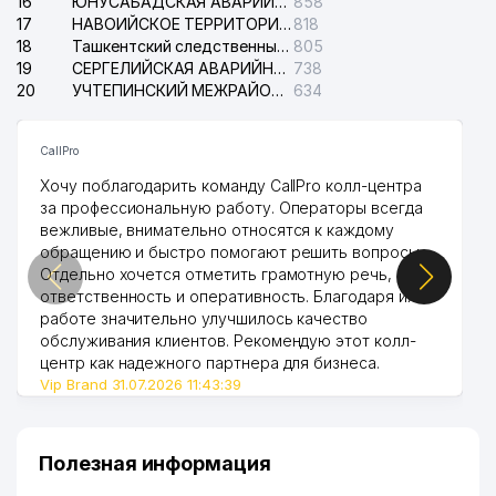
16
ЮНУСАБАДСКАЯ АВАРИЙНАЯ СЛУЖБА ЭЛЕКТРОСЕТИ
858
17
НАВОИЙСКОЕ ТЕРРИТОРИАЛЬНОЕ ПРЕДПРИЯТИЕ ЭЛЕКТРОСЕТИ АО
818
18
Ташкентский следственный изолятор
805
19
СЕРГЕЛИЙСКАЯ АВАРИЙНАЯ СЛУЖБА ЭЛЕКТРОСЕТИ
738
20
УЧТЕПИНСКИЙ МЕЖРАЙОННЫЙ СУД ПО ГРАЖДАНСКИМ ДЕЛАМ
634
CallPro
Хочу поблагодарить команду CallPro колл-центра
за профессиональную работу. Операторы всегда
вежливые, внимательно относятся к каждому
обращению и быстро помогают решить вопросы.
Отдельно хочется отметить грамотную речь,
ответственность и оперативность. Благодаря их
работе значительно улучшилось качество
обслуживания клиентов. Рекомендую этот колл-
центр как надежного партнера для бизнеса.
Vip Brand 31.07.2026 11:43:39
Полезная информация