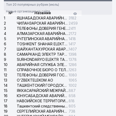
Топ 20 популярных рубрик (июль)
Новые организации на сайте
№
Назвние
1
ЯШНАБАДСКАЯ АВАРИЙНАЯ СЛУЖБА ЭЛЕКТРОСЕТИ
3182
2
ЧИЛАНЗАРСКАЯ АВАРИЙНАЯ СЛУЖБА ЭЛЕКТРОСЕТИ
2459
3
ТЕЛЕФОНЫ ДОВЕРИЯ ГЕНЕРАЛЬНОЙ ПРОКУРАТУРЫ РЕСПУБЛИКИ УЗБЕКИСТАН
2411
4
АЛМАЗАРСКАЯ АВАРИЙНАЯ СЛУЖБА ЭЛЕКТРОСЕТИ
2172
5
УЧТЕПИНСКАЯ АВАРИЙНАЯ СЛУЖБА ЭЛЕКТРОСЕТИ
1418
6
TOSHKENT SHAHAR ELEKTR TARMOQLARI KORXONASI АО
1417
7
ШАЙХАНТАХУРСКАЯ АВАРИЙНАЯ СЛУЖБА ЭЛЕКТРОСЕТИ
1407
8
САМАРКАНД ЭЛЕКТР ТАРМОКЛАРИ АО
1398
9
SURHONDARYO ELEKTR TARMOKLARI АО
1378
10
АВАРИЙНАЯ СЛУЖБА ЭЛЕКТРОСЕТИ ТАШКЕНТСКОГО РАЙОНА
1286
11
СПРАВОЧНОЕ БЮРО О ТЕЛЕФОНАХ ОРГАНИЗАЦИЙ г. ТАШКЕНТА
1263
12
ТЕЛЕФОНЫ ДОВЕРИЯ ГОСУДАРСТВЕННОГО ЦЕНТРА ТЕСТИРОВАНИЯ
1080
13
O'ZBEKTELEKOM АО
1065
14
ТАШКЕНТСКИЙ ГОРОДСКОЙ СУД ПО ГРАЖДАНСКИМ ДЕЛАМ
1002
15
ЯККАСАРАЙСКИЙ МЕЖРАЙОННЫЙ СУД ПО ГРАЖДАНСКИМ ДЕЛАМ
887
16
ЮНУСАБАДСКАЯ АВАРИЙНАЯ СЛУЖБА ЭЛЕКТРОСЕТИ
858
17
НАВОИЙСКОЕ ТЕРРИТОРИАЛЬНОЕ ПРЕДПРИЯТИЕ ЭЛЕКТРОСЕТИ АО
818
18
Ташкентский следственный изолятор
805
19
СЕРГЕЛИЙСКАЯ АВАРИЙНАЯ СЛУЖБА ЭЛЕКТРОСЕТИ
738