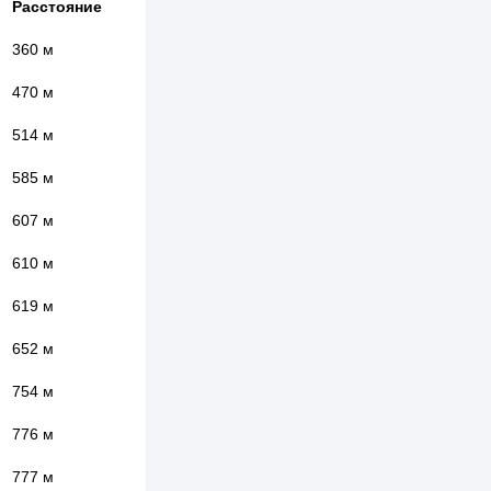
Расстояние
360 м
470 м
514 м
585 м
607 м
610 м
619 м
652 м
754 м
776 м
777 м