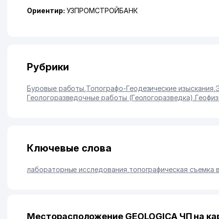
Ориентир:
УЗПРОМСТРОЙБАНК
Рубрики
Буровые работы
,
Топографо-Геодезические изыскания
,
Геологоразведочные работы (Геологоразведка)
,
Геофиз
Ключевые слова
лабораторные исследования
,
топографическая съемка 
Месторасположение GEOLOGICA ЧП на ка