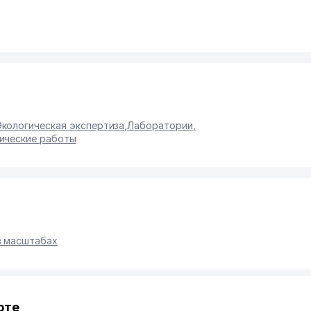
Экологическая экспертиза
,
Лаборатории
,
ические работы
в масштабах
рте