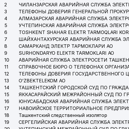
2
ЧИЛАНЗАРСКАЯ АВАРИЙНАЯ СЛУЖБА ЭЛЕКТ
3
ТЕЛЕФОНЫ ДОВЕРИЯ ГЕНЕРАЛЬНОЙ ПРОКУР
4
АЛМАЗАРСКАЯ АВАРИЙНАЯ СЛУЖБА ЭЛЕКТР
5
УЧТЕПИНСКАЯ АВАРИЙНАЯ СЛУЖБА ЭЛЕКТ
6
TOSHKENT SHAHAR ELEKTR TARMOQLARI KOR
7
ШАЙХАНТАХУРСКАЯ АВАРИЙНАЯ СЛУЖБА Э
8
САМАРКАНД ЭЛЕКТР ТАРМОКЛАРИ АО
9
SURHONDARYO ELEKTR TARMOKLARI АО
10
АВАРИЙНАЯ СЛУЖБА ЭЛЕКТРОСЕТИ ТАШКЕН
11
СПРАВОЧНОЕ БЮРО О ТЕЛЕФОНАХ ОРГАНИЗА
12
ТЕЛЕФОНЫ ДОВЕРИЯ ГОСУДАРСТВЕННОГО 
13
O'ZBEKTELEKOM АО
14
ТАШКЕНТСКИЙ ГОРОДСКОЙ СУД ПО ГРАЖД
15
ЯККАСАРАЙСКИЙ МЕЖРАЙОННЫЙ СУД ПО Г
16
ЮНУСАБАДСКАЯ АВАРИЙНАЯ СЛУЖБА ЭЛЕК
17
НАВОИЙСКОЕ ТЕРРИТОРИАЛЬНОЕ ПРЕДПРИ
18
Ташкентский следственный изолятор
19
СЕРГЕЛИЙСКАЯ АВАРИЙНАЯ СЛУЖБА ЭЛЕКТ