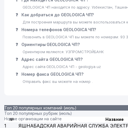
23
ОТДЕЛЕНИЕ СВЯЗИ № 96
GEOLOGICA ЧП находится по адресу: Узбекистан, Ташк
24
ПАРК КУЛЬТУРЫ И ОТДЫХА им. ГАФУРА ГУЛЯМА
❓
Как добраться до GEOLOGICA ЧП?
Для построения маршрута вы можете воспользоваться к
25
BILIMINTERTRANS ООО
❓
Номера телефонов GEOLOGICA ЧП?
Позвонить в GEOLOGICA ЧП вы можете по номерам: 93 
❓
Ориентиры GEOLOGICA ЧП?
Ориентиром являются: УЗПРОМСТРОЙБАНК
❓
Адрес сайта GEOLOGICA ЧП?
Адрес сайта GEOLOGICA ЧП - geologiya.uz
❓
Номер факса GEOLOGICA ЧП?
Отправить факс вы можете на номер .
Топ 20 популярных компаний (июль)
Топ 20 популярных рубрик (июль)
Новые организации на сайте
№
Назвние
1
ЯШНАБАДСКАЯ АВАРИЙНАЯ СЛУЖБА ЭЛЕКТ