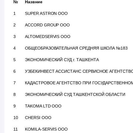
№
Назвние
1
SUPER ASTRON ООО
2
ACCORD GROUP ООО
3
ALTOMEDSERVIS ООО
4
ОБЩЕОБРАЗОВАТЕЛЬНАЯ СРЕДНЯЯ ШКОЛА №183
5
ЭКОНОМИЧЕСКИЙ СУД г. ТАШКЕНТА
6
УЗБЕКИНВЕСТ АССИСТАНС СЕРВИСНОЕ АГЕНТСТВ
7
КАДАСТРОВОЕ АГЕНТСТВО ПРИ ГОСУДАРСТВЕННО
8
ЭКОНОМИЧЕСКИЙ СУД ТАШКЕНТСКОЙ ОБЛАСТИ
9
TAKOMA LTD ООО
10
CHERSI ООО
11
KOMILA-SERVIS ООО