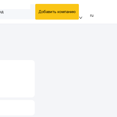
од
Добавить компанию
ru