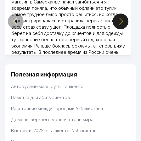
магазин в Самарканде начал загибаться и я
вовремя поняла, что обычный офлайн это тупик.
Самое трудное было просто решиться, но когда
зарегистрировалась и отправила первые заказы,
весь страх сразу ушел. Площадка полностью
берет на себя доставку до клиентов и для одежды
тут хранение бесплатное первый год, хорошая
экономия. Раньше боялась рекламы, а теперь вижу
результаты. В последнее время из России очень
много заказывают, а вначале только по
Узбекистану брали, но вяло. Удалось раскрутиться,
дальше развиваюсь потихоньку😊
Полезная информация
Hamida 03.08.2026 12:45:39
Автобусные маршруты Ташкента
Памятка для абитуриентов
Расстояние между городами Узбекистана
Домены верхнего уровня стран мира
Выставки-2022 в Ташкенте, Узбекистан