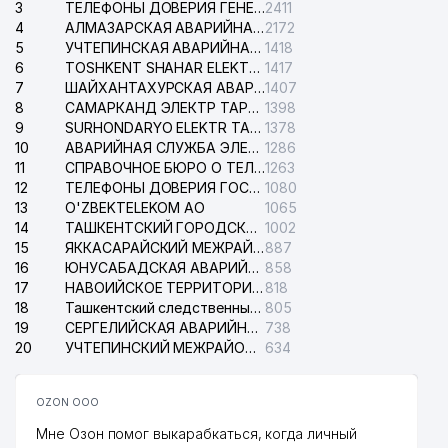
3
ТЕЛЕФОНЫ ДОВЕРИЯ ГЕНЕРАЛЬНОЙ ПРОКУРАТУРЫ РЕСПУБЛИКИ УЗБЕКИСТАН
2411
4
АЛМАЗАРСКАЯ АВАРИЙНАЯ СЛУЖБА ЭЛЕКТРОСЕТИ
2172
5
УЧТЕПИНСКАЯ АВАРИЙНАЯ СЛУЖБА ЭЛЕКТРОСЕТИ
1418
6
TOSHKENT SHAHAR ELEKTR TARMOQLARI KORXONASI АО
1417
7
ШАЙХАНТАХУРСКАЯ АВАРИЙНАЯ СЛУЖБА ЭЛЕКТРОСЕТИ
1407
8
САМАРКАНД ЭЛЕКТР ТАРМОКЛАРИ АО
1398
9
SURHONDARYO ELEKTR TARMOKLARI АО
1378
10
АВАРИЙНАЯ СЛУЖБА ЭЛЕКТРОСЕТИ ТАШКЕНТСКОГО РАЙОНА
1286
11
СПРАВОЧНОЕ БЮРО О ТЕЛЕФОНАХ ОРГАНИЗАЦИЙ г. ТАШКЕНТА
1263
12
ТЕЛЕФОНЫ ДОВЕРИЯ ГОСУДАРСТВЕННОГО ЦЕНТРА ТЕСТИРОВАНИЯ
1080
13
O'ZBEKTELEKOM АО
1065
14
ТАШКЕНТСКИЙ ГОРОДСКОЙ СУД ПО ГРАЖДАНСКИМ ДЕЛАМ
1002
15
ЯККАСАРАЙСКИЙ МЕЖРАЙОННЫЙ СУД ПО ГРАЖДАНСКИМ ДЕЛАМ
887
16
ЮНУСАБАДСКАЯ АВАРИЙНАЯ СЛУЖБА ЭЛЕКТРОСЕТИ
858
17
НАВОИЙСКОЕ ТЕРРИТОРИАЛЬНОЕ ПРЕДПРИЯТИЕ ЭЛЕКТРОСЕТИ АО
818
18
Ташкентский следственный изолятор
805
19
СЕРГЕЛИЙСКАЯ АВАРИЙНАЯ СЛУЖБА ЭЛЕКТРОСЕТИ
738
20
УЧТЕПИНСКИЙ МЕЖРАЙОННЫЙ СУД ПО ГРАЖДАНСКИМ ДЕЛАМ
634
OZON ООО
Мне Озон помог выкарабкаться, когда личный