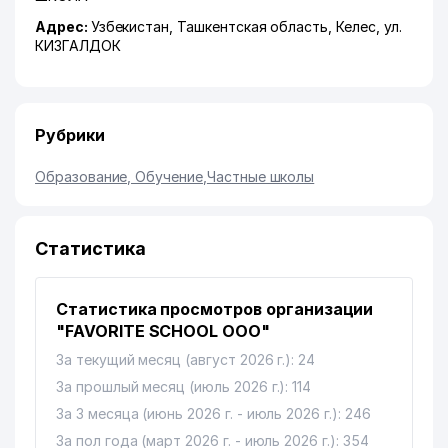
Адрес:
Узбекистан,
Ташкентская область
,
Келес
,
ул.
КИЗГАЛДОК
Рубрики
Образование, Обучение
,
Частные школы
Статистика
Статистика просмотров организации
"FAVORITE SCHOOL ООО"
За текущий месяц (август 2026 г.): 24
За прошлый месяц (июль 2026 г.): 114
За 3 месяца (июнь 2026 г. - июль 2026 г.): 246
За пол года (март 2026 г. - июль 2026 г.): 354