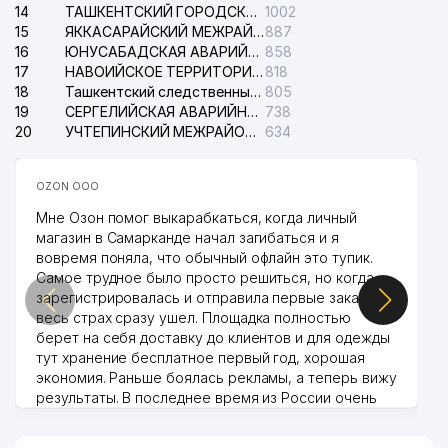
14
ТАШКЕНТСКИЙ ГОРОДСКОЙ СУД ПО ГРАЖДАНСКИМ ДЕЛАМ
1002
15
ЯККАСАРАЙСКИЙ МЕЖРАЙОННЫЙ СУД ПО ГРАЖДАНСКИМ ДЕЛАМ
887
16
ЮНУСАБАДСКАЯ АВАРИЙНАЯ СЛУЖБА ЭЛЕКТРОСЕТИ
858
17
НАВОИЙСКОЕ ТЕРРИТОРИАЛЬНОЕ ПРЕДПРИЯТИЕ ЭЛЕКТРОСЕТИ АО
818
18
Ташкентский следственный изолятор
805
19
СЕРГЕЛИЙСКАЯ АВАРИЙНАЯ СЛУЖБА ЭЛЕКТРОСЕТИ
738
20
УЧТЕПИНСКИЙ МЕЖРАЙОННЫЙ СУД ПО ГРАЖДАНСКИМ ДЕЛАМ
634
OZON ООО
Мне Озон помог выкарабкаться, когда личный
магазин в Самарканде начал загибаться и я
вовремя поняла, что обычный офлайн это тупик.
Самое трудное было просто решиться, но когда
зарегистрировалась и отправила первые заказы,
весь страх сразу ушел. Площадка полностью
берет на себя доставку до клиентов и для одежды
тут хранение бесплатное первый год, хорошая
экономия. Раньше боялась рекламы, а теперь вижу
результаты. В последнее время из России очень
много заказывают, а вначале только по
Узбекистану брали, но вяло. Удалось раскрутиться,