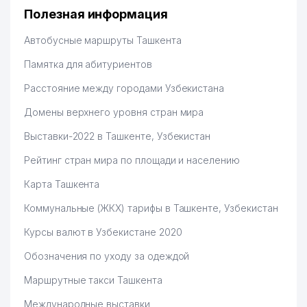
дальше развиваюсь потихоньку😊
Полезная информация
Hamida 03.08.2026 12:45:39
Автобусные маршруты Ташкента
Памятка для абитуриентов
Расстояние между городами Узбекистана
Домены верхнего уровня стран мира
Выставки-2022 в Ташкенте, Узбекистан
Рейтинг стран мира по площади и населению
Карта Ташкента
Коммунальные (ЖКХ) тарифы в Ташкенте, Узбекистан
Курсы валют в Узбекистане 2020
Обозначения по уходу за одеждой
Маршрутные такси Ташкента
Международные выставки