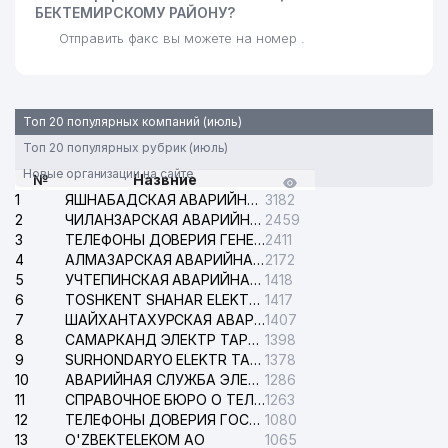
БЕКТЕМИРСКОМУ РАЙОНУ?
Отправить факс вы можете на номер .
Топ 20 популярных компаний (июль)
Топ 20 популярных рубрик (июль)
Новые организации на сайте
№
Назвние
1
ЯШНАБАДСКАЯ АВАРИЙНАЯ СЛУЖБА ЭЛЕКТРОСЕТИ
3182
2
ЧИЛАНЗАРСКАЯ АВАРИЙНАЯ СЛУЖБА ЭЛЕКТРОСЕТИ
2459
3
ТЕЛЕФОНЫ ДОВЕРИЯ ГЕНЕРАЛЬНОЙ ПРОКУРАТУРЫ РЕСПУБЛИКИ УЗБЕКИСТАН
2411
4
АЛМАЗАРСКАЯ АВАРИЙНАЯ СЛУЖБА ЭЛЕКТРОСЕТИ
2172
5
УЧТЕПИНСКАЯ АВАРИЙНАЯ СЛУЖБА ЭЛЕКТРОСЕТИ
1418
6
TOSHKENT SHAHAR ELEKTR TARMOQLARI KORXONASI АО
1417
7
ШАЙХАНТАХУРСКАЯ АВАРИЙНАЯ СЛУЖБА ЭЛЕКТРОСЕТИ
1407
8
САМАРКАНД ЭЛЕКТР ТАРМОКЛАРИ АО
1398
9
SURHONDARYO ELEKTR TARMOKLARI АО
1378
10
АВАРИЙНАЯ СЛУЖБА ЭЛЕКТРОСЕТИ ТАШКЕНТСКОГО РАЙОНА
1286
11
СПРАВОЧНОЕ БЮРО О ТЕЛЕФОНАХ ОРГАНИЗАЦИЙ г. ТАШКЕНТА
1263
12
ТЕЛЕФОНЫ ДОВЕРИЯ ГОСУДАРСТВЕННОГО ЦЕНТРА ТЕСТИРОВАНИЯ
1080
13
O'ZBEKTELEKOM АО
1065