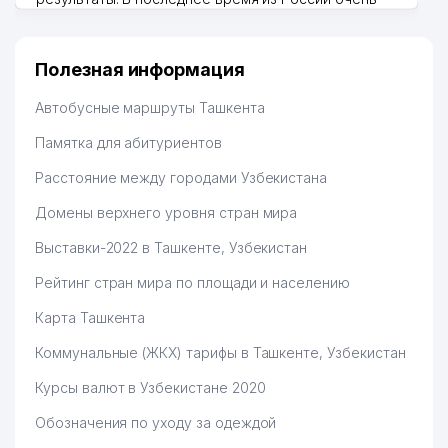
много заказывают, а вначале только по
Узбекистану брали, но вяло. Удалось раскрутиться,
дальше развиваюсь потихоньку😊
Полезная информация
Hamida 03.08.2026 12:45:39
Автобусные маршруты Ташкента
Памятка для абитуриентов
Расстояние между городами Узбекистана
Домены верхнего уровня стран мира
Выставки-2022 в Ташкенте, Узбекистан
Рейтинг стран мира по площади и населению
Карта Ташкента
Коммунальные (ЖКХ) тарифы в Ташкенте, Узбекистан
Курсы валют в Узбекистане 2020
Обозначения по уходу за одеждой