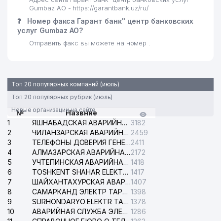
Gumbaz АО - https://garantbank.uz/ru/
❓
Номер факса Гарант банк" центр банковских
услуг Gumbaz АО?
Отправить факс вы можете на номер .
Топ 20 популярных компаний (июль)
Топ 20 популярных рубрик (июль)
Новые организации на сайте
№
Назвние
1
ЯШНАБАДСКАЯ АВАРИЙНАЯ СЛУЖБА ЭЛЕКТРОСЕТИ
3182
2
ЧИЛАНЗАРСКАЯ АВАРИЙНАЯ СЛУЖБА ЭЛЕКТРОСЕТИ
2459
3
ТЕЛЕФОНЫ ДОВЕРИЯ ГЕНЕРАЛЬНОЙ ПРОКУРАТУРЫ РЕСПУБЛИКИ УЗБЕКИСТАН
2411
4
АЛМАЗАРСКАЯ АВАРИЙНАЯ СЛУЖБА ЭЛЕКТРОСЕТИ
2172
5
УЧТЕПИНСКАЯ АВАРИЙНАЯ СЛУЖБА ЭЛЕКТРОСЕТИ
1418
6
TOSHKENT SHAHAR ELEKTR TARMOQLARI KORXONASI АО
1417
7
ШАЙХАНТАХУРСКАЯ АВАРИЙНАЯ СЛУЖБА ЭЛЕКТРОСЕТИ
1407
8
САМАРКАНД ЭЛЕКТР ТАРМОКЛАРИ АО
1398
9
SURHONDARYO ELEKTR TARMOKLARI АО
1378
10
АВАРИЙНАЯ СЛУЖБА ЭЛЕКТРОСЕТИ ТАШКЕНТСКОГО РАЙОНА
1286