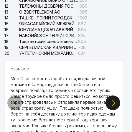
11
СПРАВОЧНОЕ БЮРО О ТЕЛЕФОНАХ ОРГАНИЗАЦИЙ г. ТАШКЕНТА
1263
12
ТЕЛЕФОНЫ ДОВЕРИЯ ГОСУДАРСТВЕННОГО ЦЕНТРА ТЕСТИРОВАНИЯ
1080
13
O'ZBEKTELEKOM АО
1065
14
ТАШКЕНТСКИЙ ГОРОДСКОЙ СУД ПО ГРАЖДАНСКИМ ДЕЛАМ
1002
15
ЯККАСАРАЙСКИЙ МЕЖРАЙОННЫЙ СУД ПО ГРАЖДАНСКИМ ДЕЛАМ
887
16
ЮНУСАБАДСКАЯ АВАРИЙНАЯ СЛУЖБА ЭЛЕКТРОСЕТИ
858
17
НАВОИЙСКОЕ ТЕРРИТОРИАЛЬНОЕ ПРЕДПРИЯТИЕ ЭЛЕКТРОСЕТИ АО
818
18
Ташкентский следственный изолятор
805
19
СЕРГЕЛИЙСКАЯ АВАРИЙНАЯ СЛУЖБА ЭЛЕКТРОСЕТИ
738
20
УЧТЕПИНСКИЙ МЕЖРАЙОННЫЙ СУД ПО ГРАЖДАНСКИМ ДЕЛАМ
634
OZON ООО
Мне Озон помог выкарабкаться, когда личный
магазин в Самарканде начал загибаться и я
вовремя поняла, что обычный офлайн это тупик.
Самое трудное было просто решиться, но когда
зарегистрировалась и отправила первые заказы,
весь страх сразу ушел. Площадка полностью
берет на себя доставку до клиентов и для одежды
тут хранение бесплатное первый год, хорошая
экономия. Раньше боялась рекламы, а теперь вижу
результаты. В последнее время из России очень