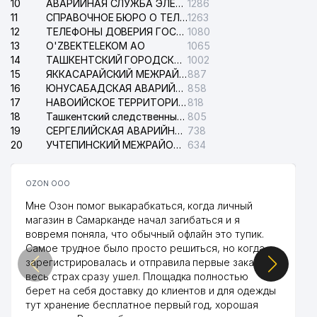
10
АВАРИЙНАЯ СЛУЖБА ЭЛЕКТРОСЕТИ ТАШКЕНТСКОГО РАЙОНА
1286
11
СПРАВОЧНОЕ БЮРО О ТЕЛЕФОНАХ ОРГАНИЗАЦИЙ г. ТАШКЕНТА
1263
12
ТЕЛЕФОНЫ ДОВЕРИЯ ГОСУДАРСТВЕННОГО ЦЕНТРА ТЕСТИРОВАНИЯ
1080
13
O'ZBEKTELEKOM АО
1065
14
ТАШКЕНТСКИЙ ГОРОДСКОЙ СУД ПО ГРАЖДАНСКИМ ДЕЛАМ
1002
15
ЯККАСАРАЙСКИЙ МЕЖРАЙОННЫЙ СУД ПО ГРАЖДАНСКИМ ДЕЛАМ
887
16
ЮНУСАБАДСКАЯ АВАРИЙНАЯ СЛУЖБА ЭЛЕКТРОСЕТИ
858
17
НАВОИЙСКОЕ ТЕРРИТОРИАЛЬНОЕ ПРЕДПРИЯТИЕ ЭЛЕКТРОСЕТИ АО
818
18
Ташкентский следственный изолятор
805
19
СЕРГЕЛИЙСКАЯ АВАРИЙНАЯ СЛУЖБА ЭЛЕКТРОСЕТИ
738
20
УЧТЕПИНСКИЙ МЕЖРАЙОННЫЙ СУД ПО ГРАЖДАНСКИМ ДЕЛАМ
634
OZON ООО
Мне Озон помог выкарабкаться, когда личный
магазин в Самарканде начал загибаться и я
вовремя поняла, что обычный офлайн это тупик.
Самое трудное было просто решиться, но когда
зарегистрировалась и отправила первые заказы,
весь страх сразу ушел. Площадка полностью
берет на себя доставку до клиентов и для одежды
тут хранение бесплатное первый год, хорошая