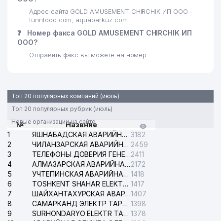
Адрес сайта GOLD AMUSEMENT CHIRCHIK ИП ООО -
funnfood.com, aquaparkuz.com
❓
Номер факса GOLD AMUSEMENT CHIRCHIK ИП
ООО?
Отправить факс вы можете на номер .
Топ 20 популярных компаний (июль)
Топ 20 популярных рубрик (июль)
Новые организации на сайте
№
Назвние
1
ЯШНАБАДСКАЯ АВАРИЙНАЯ СЛУЖБА ЭЛЕКТРОСЕТИ
3182
2
ЧИЛАНЗАРСКАЯ АВАРИЙНАЯ СЛУЖБА ЭЛЕКТРОСЕТИ
2459
3
ТЕЛЕФОНЫ ДОВЕРИЯ ГЕНЕРАЛЬНОЙ ПРОКУРАТУРЫ РЕСПУБЛИКИ УЗБЕКИСТАН
2411
4
АЛМАЗАРСКАЯ АВАРИЙНАЯ СЛУЖБА ЭЛЕКТРОСЕТИ
2172
5
УЧТЕПИНСКАЯ АВАРИЙНАЯ СЛУЖБА ЭЛЕКТРОСЕТИ
1418
6
TOSHKENT SHAHAR ELEKTR TARMOQLARI KORXONASI АО
1417
7
ШАЙХАНТАХУРСКАЯ АВАРИЙНАЯ СЛУЖБА ЭЛЕКТРОСЕТИ
1407
8
САМАРКАНД ЭЛЕКТР ТАРМОКЛАРИ АО
1398
9
SURHONDARYO ELEKTR TARMOKLARI АО
1378