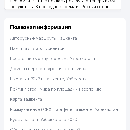
экономия. Раньше боялась рекламы, а теперь вижу
результаты. В последнее время из России очень
много заказывают, а вначале только по
Узбекистану брали, но вяло. Удалось раскрутиться,
дальше развиваюсь потихоньку😊
Полезная информация
Hamida 03.08.2026 12:45:39
Автобусные маршруты Ташкента
Памятка для абитуриентов
Расстояние между городами Узбекистана
Домены верхнего уровня стран мира
Выставки-2022 в Ташкенте, Узбекистан
Рейтинг стран мира по площади и населению
Карта Ташкента
Коммунальные (ЖКХ) тарифы в Ташкенте, Узбекистан
Курсы валют в Узбекистане 2020
Обозначения по уходу за одеждой