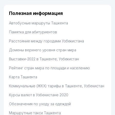
много заказывают, а вначале только по
Узбекистану брали, но вяло. Удалось раскрутиться,
дальше развиваюсь потихоньку😊
Полезная информация
Hamida 03.08.2026 12:45:39
Автобусные маршруты Ташкента
Памятка для абитуриентов
Расстояние между городами Узбекистана
Домены верхнего уровня стран мира
Выставки-2022 в Ташкенте, Узбекистан
Рейтинг стран мира по площади и населению
Карта Ташкента
Коммунальные (ЖКХ) тарифы в Ташкенте, Узбекистан
Курсы валют в Узбекистане 2020
Обозначения по уходу за одеждой
Маршрутные такси Ташкента