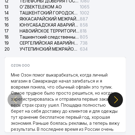
12
ТЕЛЕФОНЫ ДОВЕРИЯ ГОСУДАРСТВЕННОГО ЦЕНТРА ТЕСТИРОВАНИЯ
1080
13
O'ZBEKTELEKOM АО
1065
14
ТАШКЕНТСКИЙ ГОРОДСКОЙ СУД ПО ГРАЖДАНСКИМ ДЕЛАМ
1002
15
ЯККАСАРАЙСКИЙ МЕЖРАЙОННЫЙ СУД ПО ГРАЖДАНСКИМ ДЕЛАМ
887
16
ЮНУСАБАДСКАЯ АВАРИЙНАЯ СЛУЖБА ЭЛЕКТРОСЕТИ
858
17
НАВОИЙСКОЕ ТЕРРИТОРИАЛЬНОЕ ПРЕДПРИЯТИЕ ЭЛЕКТРОСЕТИ АО
818
18
Ташкентский следственный изолятор
805
19
СЕРГЕЛИЙСКАЯ АВАРИЙНАЯ СЛУЖБА ЭЛЕКТРОСЕТИ
738
20
УЧТЕПИНСКИЙ МЕЖРАЙОННЫЙ СУД ПО ГРАЖДАНСКИМ ДЕЛАМ
634
OZON ООО
Мне Озон помог выкарабкаться, когда личный
магазин в Самарканде начал загибаться и я
вовремя поняла, что обычный офлайн это тупик.
Самое трудное было просто решиться, но когда
зарегистрировалась и отправила первые заказы,
весь страх сразу ушел. Площадка полностью
берет на себя доставку до клиентов и для одежды
тут хранение бесплатное первый год, хорошая
экономия. Раньше боялась рекламы, а теперь вижу
результаты. В последнее время из России очень