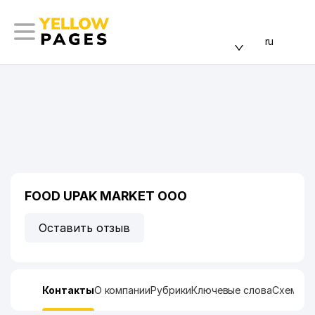
ru
FOOD UPAK MARKET ООО
Оставить отзыв
Контакты
О компании
Рубрики
Ключевые слова
Схема п