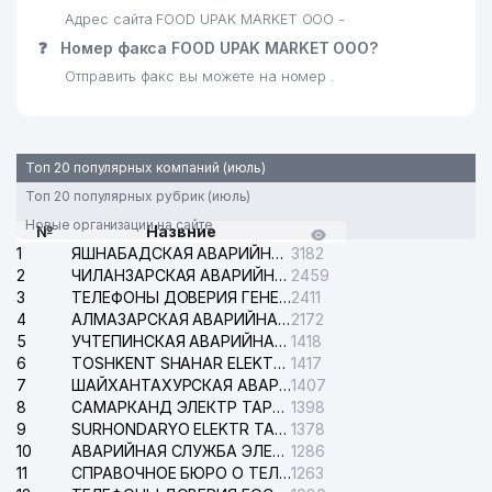
Адрес сайта FOOD UPAK MARKET ООО -
❓
Номер факса FOOD UPAK MARKET ООО?
Отправить факс вы можете на номер .
Топ 20 популярных компаний (июль)
Топ 20 популярных рубрик (июль)
Новые организации на сайте
№
Назвние
1
ЯШНАБАДСКАЯ АВАРИЙНАЯ СЛУЖБА ЭЛЕКТРОСЕТИ
3182
2
ЧИЛАНЗАРСКАЯ АВАРИЙНАЯ СЛУЖБА ЭЛЕКТРОСЕТИ
2459
3
ТЕЛЕФОНЫ ДОВЕРИЯ ГЕНЕРАЛЬНОЙ ПРОКУРАТУРЫ РЕСПУБЛИКИ УЗБЕКИСТАН
2411
4
АЛМАЗАРСКАЯ АВАРИЙНАЯ СЛУЖБА ЭЛЕКТРОСЕТИ
2172
5
УЧТЕПИНСКАЯ АВАРИЙНАЯ СЛУЖБА ЭЛЕКТРОСЕТИ
1418
6
TOSHKENT SHAHAR ELEKTR TARMOQLARI KORXONASI АО
1417
7
ШАЙХАНТАХУРСКАЯ АВАРИЙНАЯ СЛУЖБА ЭЛЕКТРОСЕТИ
1407
8
САМАРКАНД ЭЛЕКТР ТАРМОКЛАРИ АО
1398
9
SURHONDARYO ELEKTR TARMOKLARI АО
1378
10
АВАРИЙНАЯ СЛУЖБА ЭЛЕКТРОСЕТИ ТАШКЕНТСКОГО РАЙОНА
1286
11
СПРАВОЧНОЕ БЮРО О ТЕЛЕФОНАХ ОРГАНИЗАЦИЙ г. ТАШКЕНТА
1263