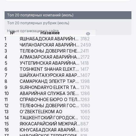
Топ 20 популярных компаний (июль)
Топ 20 популярных рубрик (июль)
Новые организации на сайте
№
Назвние
1
ЯШНАБАДСКАЯ АВАРИЙНАЯ СЛУЖБА ЭЛЕКТРОСЕТИ
3182
2
ЧИЛАНЗАРСКАЯ АВАРИЙНАЯ СЛУЖБА ЭЛЕКТРОСЕТИ
2459
3
ТЕЛЕФОНЫ ДОВЕРИЯ ГЕНЕРАЛЬНОЙ ПРОКУРАТУРЫ РЕСПУБЛИКИ УЗБЕКИСТАН
2411
4
АЛМАЗАРСКАЯ АВАРИЙНАЯ СЛУЖБА ЭЛЕКТРОСЕТИ
2172
5
УЧТЕПИНСКАЯ АВАРИЙНАЯ СЛУЖБА ЭЛЕКТРОСЕТИ
1418
6
TOSHKENT SHAHAR ELEKTR TARMOQLARI KORXONASI АО
1417
7
ШАЙХАНТАХУРСКАЯ АВАРИЙНАЯ СЛУЖБА ЭЛЕКТРОСЕТИ
1407
8
САМАРКАНД ЭЛЕКТР ТАРМОКЛАРИ АО
1398
9
SURHONDARYO ELEKTR TARMOKLARI АО
1378
10
АВАРИЙНАЯ СЛУЖБА ЭЛЕКТРОСЕТИ ТАШКЕНТСКОГО РАЙОНА
1286
11
СПРАВОЧНОЕ БЮРО О ТЕЛЕФОНАХ ОРГАНИЗАЦИЙ г. ТАШКЕНТА
1263
12
ТЕЛЕФОНЫ ДОВЕРИЯ ГОСУДАРСТВЕННОГО ЦЕНТРА ТЕСТИРОВАНИЯ
1080
13
O'ZBEKTELEKOM АО
1065
14
ТАШКЕНТСКИЙ ГОРОДСКОЙ СУД ПО ГРАЖДАНСКИМ ДЕЛАМ
1002
15
ЯККАСАРАЙСКИЙ МЕЖРАЙОННЫЙ СУД ПО ГРАЖДАНСКИМ ДЕЛАМ
887
16
ЮНУСАБАДСКАЯ АВАРИЙНАЯ СЛУЖБА ЭЛЕКТРОСЕТИ
858
17
НАВОИЙСКОЕ ТЕРРИТОРИАЛЬНОЕ ПРЕДПРИЯТИЕ ЭЛЕКТРОСЕТИ АО
818