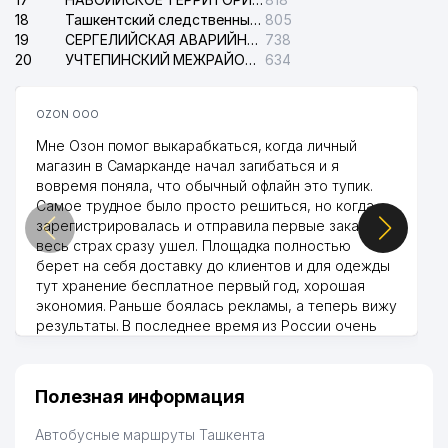
18
Ташкентский следственный изолятор
805
19
СЕРГЕЛИЙСКАЯ АВАРИЙНАЯ СЛУЖБА ЭЛЕКТРОСЕТИ
738
20
УЧТЕПИНСКИЙ МЕЖРАЙОННЫЙ СУД ПО ГРАЖДАНСКИМ ДЕЛАМ
634
OZON ООО
Мне Озон помог выкарабкаться, когда личный
магазин в Самарканде начал загибаться и я
вовремя поняла, что обычный офлайн это тупик.
Самое трудное было просто решиться, но когда
зарегистрировалась и отправила первые заказы,
весь страх сразу ушел. Площадка полностью
берет на себя доставку до клиентов и для одежды
тут хранение бесплатное первый год, хорошая
экономия. Раньше боялась рекламы, а теперь вижу
результаты. В последнее время из России очень
много заказывают, а вначале только по
Узбекистану брали, но вяло. Удалось раскрутиться,
дальше развиваюсь потихоньку😊
Полезная информация
Hamida 03.08.2026 12:45:39
Автобусные маршруты Ташкента