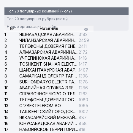
Топ 20 популярных компаний (июль)
Топ 20 популярных рубрик (июль)
Новые организации на сайте
№
Назвние
1
ЯШНАБАДСКАЯ АВАРИЙНАЯ СЛУЖБА ЭЛЕКТРОСЕТИ
3182
2
ЧИЛАНЗАРСКАЯ АВАРИЙНАЯ СЛУЖБА ЭЛЕКТРОСЕТИ
2459
3
ТЕЛЕФОНЫ ДОВЕРИЯ ГЕНЕРАЛЬНОЙ ПРОКУРАТУРЫ РЕСПУБЛИКИ УЗБЕКИСТАН
2411
4
АЛМАЗАРСКАЯ АВАРИЙНАЯ СЛУЖБА ЭЛЕКТРОСЕТИ
2172
5
УЧТЕПИНСКАЯ АВАРИЙНАЯ СЛУЖБА ЭЛЕКТРОСЕТИ
1418
6
TOSHKENT SHAHAR ELEKTR TARMOQLARI KORXONASI АО
1417
7
ШАЙХАНТАХУРСКАЯ АВАРИЙНАЯ СЛУЖБА ЭЛЕКТРОСЕТИ
1407
8
САМАРКАНД ЭЛЕКТР ТАРМОКЛАРИ АО
1398
9
SURHONDARYO ELEKTR TARMOKLARI АО
1378
10
АВАРИЙНАЯ СЛУЖБА ЭЛЕКТРОСЕТИ ТАШКЕНТСКОГО РАЙОНА
1286
11
СПРАВОЧНОЕ БЮРО О ТЕЛЕФОНАХ ОРГАНИЗАЦИЙ г. ТАШКЕНТА
1263
12
ТЕЛЕФОНЫ ДОВЕРИЯ ГОСУДАРСТВЕННОГО ЦЕНТРА ТЕСТИРОВАНИЯ
1080
13
O'ZBEKTELEKOM АО
1065
14
ТАШКЕНТСКИЙ ГОРОДСКОЙ СУД ПО ГРАЖДАНСКИМ ДЕЛАМ
1002
15
ЯККАСАРАЙСКИЙ МЕЖРАЙОННЫЙ СУД ПО ГРАЖДАНСКИМ ДЕЛАМ
887
16
ЮНУСАБАДСКАЯ АВАРИЙНАЯ СЛУЖБА ЭЛЕКТРОСЕТИ
858
17
НАВОИЙСКОЕ ТЕРРИТОРИАЛЬНОЕ ПРЕДПРИЯТИЕ ЭЛЕКТРОСЕТИ АО
818