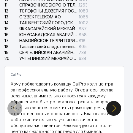
11
СПРАВОЧНОЕ БЮРО О ТЕЛЕФОНАХ ОРГАНИЗАЦИЙ г. ТАШКЕНТА
1263
12
ТЕЛЕФОНЫ ДОВЕРИЯ ГОСУДАРСТВЕННОГО ЦЕНТРА ТЕСТИРОВАНИЯ
1080
13
O'ZBEKTELEKOM АО
1065
14
ТАШКЕНТСКИЙ ГОРОДСКОЙ СУД ПО ГРАЖДАНСКИМ ДЕЛАМ
1002
15
ЯККАСАРАЙСКИЙ МЕЖРАЙОННЫЙ СУД ПО ГРАЖДАНСКИМ ДЕЛАМ
887
16
ЮНУСАБАДСКАЯ АВАРИЙНАЯ СЛУЖБА ЭЛЕКТРОСЕТИ
858
17
НАВОИЙСКОЕ ТЕРРИТОРИАЛЬНОЕ ПРЕДПРИЯТИЕ ЭЛЕКТРОСЕТИ АО
818
18
Ташкентский следственный изолятор
805
19
СЕРГЕЛИЙСКАЯ АВАРИЙНАЯ СЛУЖБА ЭЛЕКТРОСЕТИ
738
20
УЧТЕПИНСКИЙ МЕЖРАЙОННЫЙ СУД ПО ГРАЖДАНСКИМ ДЕЛАМ
634
CallPro
Хочу поблагодарить команду CallPro колл-центра
за профессиональную работу. Операторы всегда
вежливые, внимательно относятся к каждому
обращению и быстро помогают решить вопросы.
Отдельно хочется отметить грамотную речь,
ответственность и оперативность. Благодаря их
работе значительно улучшилось качество
обслуживания клиентов. Рекомендую этот колл-
центр как надежного партнера для бизнеса.