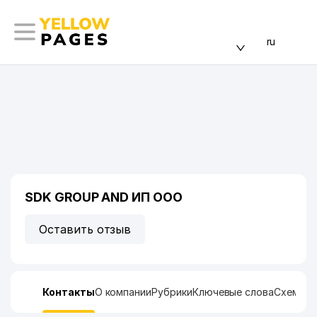
ru
SDK GROUP AND ИП ООО
Оставить отзыв
Контакты
О компании
Рубрики
Ключевые слова
Схема п