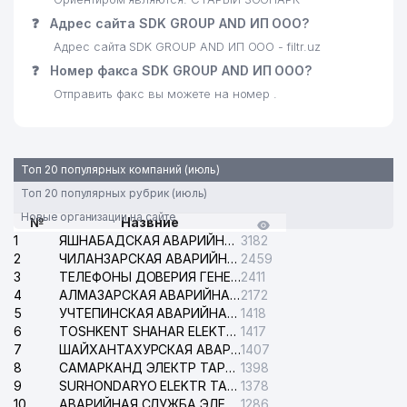
❓
Адрес сайта SDK GROUP AND ИП ООО?
Адрес сайта SDK GROUP AND ИП ООО - filtr.uz
❓
Номер факса SDK GROUP AND ИП ООО?
Отправить факс вы можете на номер .
Топ 20 популярных компаний (июль)
Топ 20 популярных рубрик (июль)
Новые организации на сайте
№
Назвние
1
ЯШНАБАДСКАЯ АВАРИЙНАЯ СЛУЖБА ЭЛЕКТРОСЕТИ
3182
2
ЧИЛАНЗАРСКАЯ АВАРИЙНАЯ СЛУЖБА ЭЛЕКТРОСЕТИ
2459
3
ТЕЛЕФОНЫ ДОВЕРИЯ ГЕНЕРАЛЬНОЙ ПРОКУРАТУРЫ РЕСПУБЛИКИ УЗБЕКИСТАН
2411
4
АЛМАЗАРСКАЯ АВАРИЙНАЯ СЛУЖБА ЭЛЕКТРОСЕТИ
2172
5
УЧТЕПИНСКАЯ АВАРИЙНАЯ СЛУЖБА ЭЛЕКТРОСЕТИ
1418
6
TOSHKENT SHAHAR ELEKTR TARMOQLARI KORXONASI АО
1417
7
ШАЙХАНТАХУРСКАЯ АВАРИЙНАЯ СЛУЖБА ЭЛЕКТРОСЕТИ
1407
8
САМАРКАНД ЭЛЕКТР ТАРМОКЛАРИ АО
1398
9
SURHONDARYO ELEKTR TARMOKLARI АО
1378
10
АВАРИЙНАЯ СЛУЖБА ЭЛЕКТРОСЕТИ ТАШКЕНТСКОГО РАЙОНА
1286