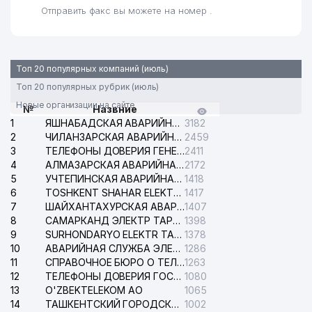
Отправить факс вы можете на номер .
Топ 20 популярных компаний (июль)
Топ 20 популярных рубрик (июль)
Новые организации на сайте
№
Назвние
1
ЯШНАБАДСКАЯ АВАРИЙНАЯ СЛУЖБА ЭЛЕКТРОСЕТИ
3182
2
ЧИЛАНЗАРСКАЯ АВАРИЙНАЯ СЛУЖБА ЭЛЕКТРОСЕТИ
2459
3
ТЕЛЕФОНЫ ДОВЕРИЯ ГЕНЕРАЛЬНОЙ ПРОКУРАТУРЫ РЕСПУБЛИКИ УЗБЕКИСТАН
2411
4
АЛМАЗАРСКАЯ АВАРИЙНАЯ СЛУЖБА ЭЛЕКТРОСЕТИ
2172
5
УЧТЕПИНСКАЯ АВАРИЙНАЯ СЛУЖБА ЭЛЕКТРОСЕТИ
1418
6
TOSHKENT SHAHAR ELEKTR TARMOQLARI KORXONASI АО
1417
7
ШАЙХАНТАХУРСКАЯ АВАРИЙНАЯ СЛУЖБА ЭЛЕКТРОСЕТИ
1407
8
САМАРКАНД ЭЛЕКТР ТАРМОКЛАРИ АО
1398
9
SURHONDARYO ELEKTR TARMOKLARI АО
1378
10
АВАРИЙНАЯ СЛУЖБА ЭЛЕКТРОСЕТИ ТАШКЕНТСКОГО РАЙОНА
1286
11
СПРАВОЧНОЕ БЮРО О ТЕЛЕФОНАХ ОРГАНИЗАЦИЙ г. ТАШКЕНТА
1263
12
ТЕЛЕФОНЫ ДОВЕРИЯ ГОСУДАРСТВЕННОГО ЦЕНТРА ТЕСТИРОВАНИЯ
1080
13
O'ZBEKTELEKOM АО
1065
14
ТАШКЕНТСКИЙ ГОРОДСКОЙ СУД ПО ГРАЖДАНСКИМ ДЕЛАМ
1002