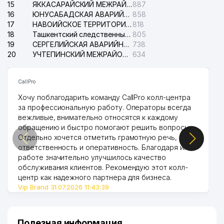
15
ЯККАСАРАЙСКИЙ МЕЖРАЙОННЫЙ СУД ПО ГРАЖДАНСКИМ ДЕЛАМ
887
16
ЮНУСАБАДСКАЯ АВАРИЙНАЯ СЛУЖБА ЭЛЕКТРОСЕТИ
858
17
НАВОИЙСКОЕ ТЕРРИТОРИАЛЬНОЕ ПРЕДПРИЯТИЕ ЭЛЕКТРОСЕТИ АО
818
18
Ташкентский следственный изолятор
805
19
СЕРГЕЛИЙСКАЯ АВАРИЙНАЯ СЛУЖБА ЭЛЕКТРОСЕТИ
738
20
УЧТЕПИНСКИЙ МЕЖРАЙОННЫЙ СУД ПО ГРАЖДАНСКИМ ДЕЛАМ
634
CallPro
Хочу поблагодарить команду CallPro колл-центра
за профессиональную работу. Операторы всегда
вежливые, внимательно относятся к каждому
обращению и быстро помогают решить вопросы.
Отдельно хочется отметить грамотную речь,
ответственность и оперативность. Благодаря их
работе значительно улучшилось качество
обслуживания клиентов. Рекомендую этот колл-
центр как надежного партнера для бизнеса.
Vip Brand 31.07.2026 11:43:39
Полезная информация