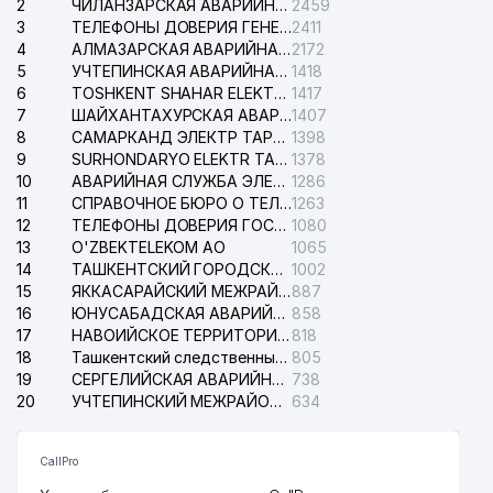
2
ЧИЛАНЗАРСКАЯ АВАРИЙНАЯ СЛУЖБА ЭЛЕКТРОСЕТИ
2459
3
ТЕЛЕФОНЫ ДОВЕРИЯ ГЕНЕРАЛЬНОЙ ПРОКУРАТУРЫ РЕСПУБЛИКИ УЗБЕКИСТАН
2411
4
АЛМАЗАРСКАЯ АВАРИЙНАЯ СЛУЖБА ЭЛЕКТРОСЕТИ
2172
5
УЧТЕПИНСКАЯ АВАРИЙНАЯ СЛУЖБА ЭЛЕКТРОСЕТИ
1418
6
TOSHKENT SHAHAR ELEKTR TARMOQLARI KORXONASI АО
1417
7
ШАЙХАНТАХУРСКАЯ АВАРИЙНАЯ СЛУЖБА ЭЛЕКТРОСЕТИ
1407
8
САМАРКАНД ЭЛЕКТР ТАРМОКЛАРИ АО
1398
9
SURHONDARYO ELEKTR TARMOKLARI АО
1378
10
АВАРИЙНАЯ СЛУЖБА ЭЛЕКТРОСЕТИ ТАШКЕНТСКОГО РАЙОНА
1286
11
СПРАВОЧНОЕ БЮРО О ТЕЛЕФОНАХ ОРГАНИЗАЦИЙ г. ТАШКЕНТА
1263
12
ТЕЛЕФОНЫ ДОВЕРИЯ ГОСУДАРСТВЕННОГО ЦЕНТРА ТЕСТИРОВАНИЯ
1080
13
O'ZBEKTELEKOM АО
1065
14
ТАШКЕНТСКИЙ ГОРОДСКОЙ СУД ПО ГРАЖДАНСКИМ ДЕЛАМ
1002
15
ЯККАСАРАЙСКИЙ МЕЖРАЙОННЫЙ СУД ПО ГРАЖДАНСКИМ ДЕЛАМ
887
16
ЮНУСАБАДСКАЯ АВАРИЙНАЯ СЛУЖБА ЭЛЕКТРОСЕТИ
858
17
НАВОИЙСКОЕ ТЕРРИТОРИАЛЬНОЕ ПРЕДПРИЯТИЕ ЭЛЕКТРОСЕТИ АО
818
18
Ташкентский следственный изолятор
805
19
СЕРГЕЛИЙСКАЯ АВАРИЙНАЯ СЛУЖБА ЭЛЕКТРОСЕТИ
738
20
УЧТЕПИНСКИЙ МЕЖРАЙОННЫЙ СУД ПО ГРАЖДАНСКИМ ДЕЛАМ
634
CallPro