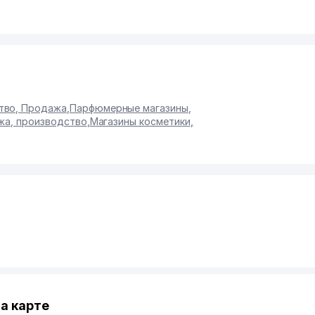
тво, Продажа
,
Парфюмерные магазины
,
ажа, производство
,
Магазины косметики
,
а карте