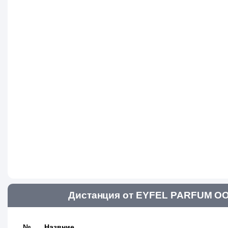
Дистанция от EYFEL PARFUM ОО
№
Назвние