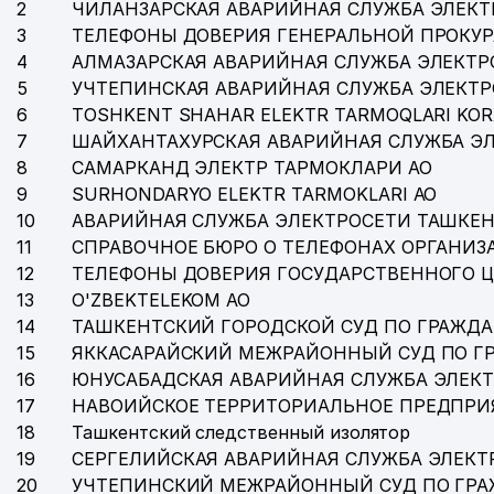
2
ЧИЛАНЗАРСКАЯ АВАРИЙНАЯ СЛУЖБА ЭЛЕКТ
3
ТЕЛЕФОНЫ ДОВЕРИЯ ГЕНЕРАЛЬНОЙ ПРОКУР
4
АЛМАЗАРСКАЯ АВАРИЙНАЯ СЛУЖБА ЭЛЕКТР
5
УЧТЕПИНСКАЯ АВАРИЙНАЯ СЛУЖБА ЭЛЕКТ
6
TOSHKENT SHAHAR ELEKTR TARMOQLARI KOR
7
ШАЙХАНТАХУРСКАЯ АВАРИЙНАЯ СЛУЖБА Э
8
САМАРКАНД ЭЛЕКТР ТАРМОКЛАРИ АО
9
SURHONDARYO ELEKTR TARMOKLARI АО
10
АВАРИЙНАЯ СЛУЖБА ЭЛЕКТРОСЕТИ ТАШКЕН
11
СПРАВОЧНОЕ БЮРО О ТЕЛЕФОНАХ ОРГАНИЗА
12
ТЕЛЕФОНЫ ДОВЕРИЯ ГОСУДАРСТВЕННОГО 
13
O'ZBEKTELEKOM АО
14
ТАШКЕНТСКИЙ ГОРОДСКОЙ СУД ПО ГРАЖД
15
ЯККАСАРАЙСКИЙ МЕЖРАЙОННЫЙ СУД ПО Г
16
ЮНУСАБАДСКАЯ АВАРИЙНАЯ СЛУЖБА ЭЛЕК
17
НАВОИЙСКОЕ ТЕРРИТОРИАЛЬНОЕ ПРЕДПРИ
18
Ташкентский следственный изолятор
19
СЕРГЕЛИЙСКАЯ АВАРИЙНАЯ СЛУЖБА ЭЛЕКТ
20
УЧТЕПИНСКИЙ МЕЖРАЙОННЫЙ СУД ПО ГР