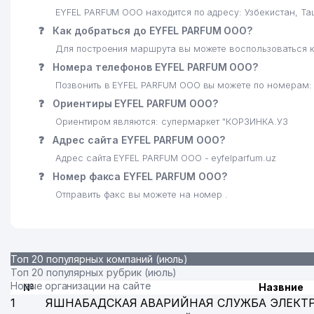
EYFEL PARFUM ООО находится по адресу: Узбекистан, Т
❓
Как добраться до EYFEL PARFUM ООО?
Для построения маршрута вы можете воспользоваться к
❓
Номера телефонов EYFEL PARFUM ООО?
Позвонить в EYFEL PARFUM ООО вы можете по номерам: 
❓
Ориентиры EYFEL PARFUM ООО?
Ориентиром являются: супермаркет "КОРЗИНКА.УЗ
❓
Адрес сайта EYFEL PARFUM ООО?
Адрес сайта EYFEL PARFUM ООО - eyfelparfum.uz
❓
Номер факса EYFEL PARFUM ООО?
Отправить факс вы можете на номер .
Топ 20 популярных компаний (июль)
Топ 20 популярных рубрик (июль)
Новые организации на сайте
№
Назвние
1
ЯШНАБАДСКАЯ АВАРИЙНАЯ СЛУЖБА ЭЛЕКТ