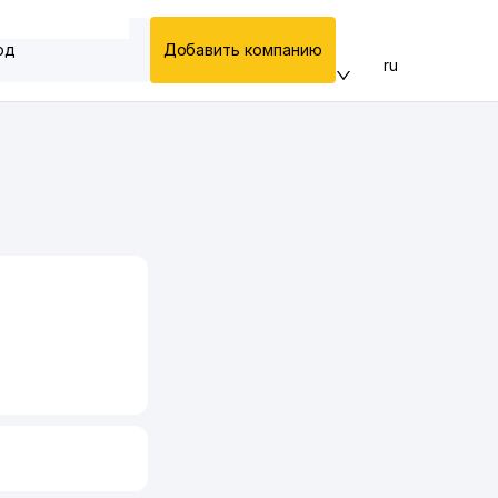
од
Добавить компанию
ru