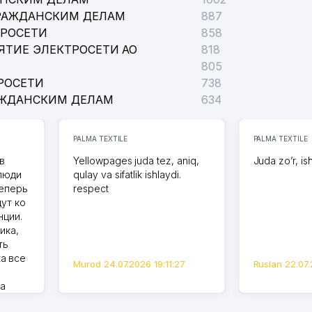
РАЖДАНСКИМ ДЕЛАМ
887
ТРОСЕТИ
858
ЯТИЕ ЭЛЕКТРОСЕТИ АО
818
805
РОСЕТИ
738
АЖДАНСКИМ ДЕЛАМ
634
PALMA TEXTILE
PALMA TEXTILE
в
Yellowpages juda tez, aniq,
Juda zo’r, is
 люди
qulay va sifatlik ishlaydi.
теперь
respect
дут ко
нции.
ика,
ть
а все
Murod 24.07.2026 19:11:27
Ruslan 22.07.
на