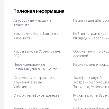
ответственность и
Другой конкурент в 
оперативность. Благодаря
поселке вряд ли откр
их работе значительно
потому что видно на 
Полезная информация
улучшилось качество
Озона для Узбекистан
обслуживания клиентов.
тут у нас уже есть ПВ
Автобусные маршруты
Памятка для абитур
Рекомендую этот колл-
Ташкента
Выгодное дело и
центр как надежного
спокойное.
Выставки-2022 в Ташкенте,
Рейтинг стран мира 
партнера для бизнеса.
Марат 27.07.2026 08:00
Узбекистан
площади и населени
Vip Brand 31.07.2026 11:43:39
Курсы валют в Узбекистане
Обозначения по уход
2020
одеждой
Переименованные
Национальные празд
названия улиц в Ташкенте
Стоимость контрактного
Телефоны служб
обучения в вузах
экстренной помощи 
Узбекистана
Ташкента, Узбекиста
Список телефонов доверия
Курсы валют в Узбек
2022
Минимальный размер
Сайты Yellow Pages в