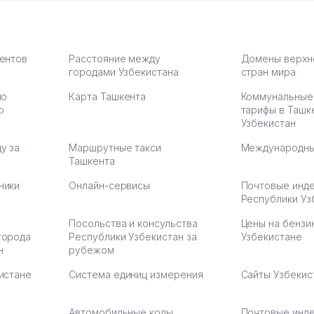
моем
оется,
карте
а что
З.
иентов
Расстояние между
Домены верхн
городами Узбекистана
стран мира
по
Карта Ташкента
Коммунальные
:37
ю
тарифы в Ташк
Узбекистан
у за
Маршрутные такси
Международны
Ташкента
ники
Онлайн-сервисы
Почтовые инд
Республики Уз
Посольства и консульства
Цены на бензи
города
Республики Узбекистан за
Узбекистане
н
рубежом
истане
Система единиц измерения
Сайты Узбекис
Автомобильные коды
Почтовые инд