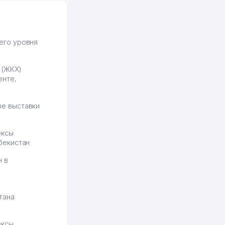
формулировок. Первое
время сильно тупил с
продвижением, но в итоге
разобрался. Озон как раз
получает свои 50 кликов на
его уровня
обучение и цена потом
держится ровно около
 (ЖКХ)
ставки. Работать на
енте,
площадке нравится, здесь
рынок сбыта шире и заказы
идут стабильно.
е выставки
Урад 21.07.2026 08:47:51
ексы
бекистан
н в
тана
ексы