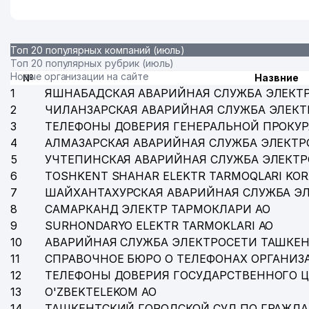
Топ 20 популярных компаний (июль)
Топ 20 популярных рубрик (июль)
Новые организации на сайте
№
Назвние
1
ЯШНАБАДСКАЯ АВАРИЙНАЯ СЛУЖБА ЭЛЕКТ
2
ЧИЛАНЗАРСКАЯ АВАРИЙНАЯ СЛУЖБА ЭЛЕКТ
3
ТЕЛЕФОНЫ ДОВЕРИЯ ГЕНЕРАЛЬНОЙ ПРОКУР
4
АЛМАЗАРСКАЯ АВАРИЙНАЯ СЛУЖБА ЭЛЕКТР
5
УЧТЕПИНСКАЯ АВАРИЙНАЯ СЛУЖБА ЭЛЕКТ
6
TOSHKENT SHAHAR ELEKTR TARMOQLARI KOR
7
ШАЙХАНТАХУРСКАЯ АВАРИЙНАЯ СЛУЖБА Э
8
САМАРКАНД ЭЛЕКТР ТАРМОКЛАРИ АО
9
SURHONDARYO ELEKTR TARMOKLARI АО
10
АВАРИЙНАЯ СЛУЖБА ЭЛЕКТРОСЕТИ ТАШКЕН
11
СПРАВОЧНОЕ БЮРО О ТЕЛЕФОНАХ ОРГАНИЗА
12
ТЕЛЕФОНЫ ДОВЕРИЯ ГОСУДАРСТВЕННОГО 
13
O'ZBEKTELEKOM АО
14
ТАШКЕНТСКИЙ ГОРОДСКОЙ СУД ПО ГРАЖД