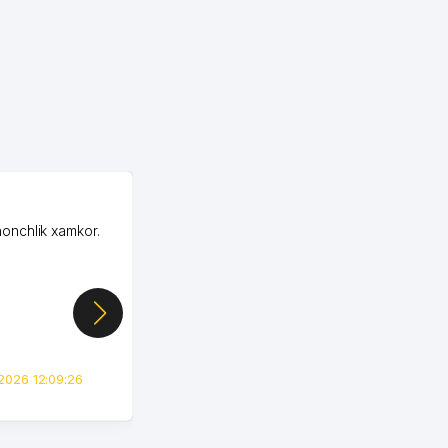
OZON ООО
honchlik xamkor.
Зашел на Озон в
Узбекистане почти
случайно, когда коллега
показал свой кабинет и
цифры, так что я буквально
сразу загорелся этой
идеей. Регистрация заняла
всего вечер, а договор там
2026 12:09:26
вполне понятный и нет этих
всяких замудреных
юридических