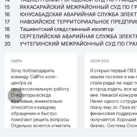
15
ЯККАСАРАЙСКИЙ МЕЖРАЙОННЫЙ СУД ПО Г
16
ЮНУСАБАДСКАЯ АВАРИЙНАЯ СЛУЖБА ЭЛЕК
17
НАВОИЙСКОЕ ТЕРРИТОРИАЛЬНОЕ ПРЕДПРИ
18
Ташкентский следственный изолятор
19
СЕРГЕЛИЙСКАЯ АВАРИЙНАЯ СЛУЖБА ЭЛЕКТ
20
УЧТЕПИНСКИЙ МЕЖРАЙОННЫЙ СУД ПО ГР
CallPro
OZON ООО
Хочу поблагодарить
Я открыл первый ПВЗ 
команду CallPro колл-
нашем поселке и как
центра за
стали рады) не надо 
профессиональную работу.
в город ездить, все и
Операторы всегда
мне. Никакой конкуре
вежливые, внимательно
Нанял одного сотрудн
относятся к каждому
плачу ему зп. Пока ес
обращению и быстро
финансовая поддержк
помогают решить вопросы.
получается. Хороший
Отдельно хочется отметить
бизнес. Система Озо
грамотную речь,
сама делает отчеты.