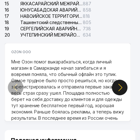
15
ЯККАСАРАЙСКИЙ МЕЖРАЙОННЫЙ СУД ПО ГРАЖДАНСКИМ ДЕЛАМ
887
16
ЮНУСАБАДСКАЯ АВАРИЙНАЯ СЛУЖБА ЭЛЕКТРОСЕТИ
858
17
НАВОИЙСКОЕ ТЕРРИТОРИАЛЬНОЕ ПРЕДПРИЯТИЕ ЭЛЕКТРОСЕТИ АО
818
18
Ташкентский следственный изолятор
805
19
СЕРГЕЛИЙСКАЯ АВАРИЙНАЯ СЛУЖБА ЭЛЕКТРОСЕТИ
738
20
УЧТЕПИНСКИЙ МЕЖРАЙОННЫЙ СУД ПО ГРАЖДАНСКИМ ДЕЛАМ
634
OZON ООО
Мне Озон помог выкарабкаться, когда личный
магазин в Самарканде начал загибаться и я
вовремя поняла, что обычный офлайн это тупик.
Самое трудное было просто решиться, но когда
зарегистрировалась и отправила первые заказы,
весь страх сразу ушел. Площадка полностью
берет на себя доставку до клиентов и для одежды
тут хранение бесплатное первый год, хорошая
экономия. Раньше боялась рекламы, а теперь вижу
результаты. В последнее время из России очень
много заказывают, а вначале только по
Узбекистану брали, но вяло. Удалось раскрутиться,
дальше развиваюсь потихоньку😊