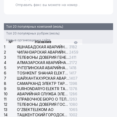
Отправить факс вы можете на номер .
Топ 20 популярных компаний (июль)
Топ 20 популярных рубрик (июль)
Новые организации на сайте
№
Назвние
1
ЯШНАБАДСКАЯ АВАРИЙНАЯ СЛУЖБА ЭЛЕКТРОСЕТИ
3182
2
ЧИЛАНЗАРСКАЯ АВАРИЙНАЯ СЛУЖБА ЭЛЕКТРОСЕТИ
2459
3
ТЕЛЕФОНЫ ДОВЕРИЯ ГЕНЕРАЛЬНОЙ ПРОКУРАТУРЫ РЕСПУБЛИКИ УЗБЕКИСТАН
2411
4
АЛМАЗАРСКАЯ АВАРИЙНАЯ СЛУЖБА ЭЛЕКТРОСЕТИ
2172
5
УЧТЕПИНСКАЯ АВАРИЙНАЯ СЛУЖБА ЭЛЕКТРОСЕТИ
1418
6
TOSHKENT SHAHAR ELEKTR TARMOQLARI KORXONASI АО
1417
7
ШАЙХАНТАХУРСКАЯ АВАРИЙНАЯ СЛУЖБА ЭЛЕКТРОСЕТИ
1407
8
САМАРКАНД ЭЛЕКТР ТАРМОКЛАРИ АО
1398
9
SURHONDARYO ELEKTR TARMOKLARI АО
1378
10
АВАРИЙНАЯ СЛУЖБА ЭЛЕКТРОСЕТИ ТАШКЕНТСКОГО РАЙОНА
1286
11
СПРАВОЧНОЕ БЮРО О ТЕЛЕФОНАХ ОРГАНИЗАЦИЙ г. ТАШКЕНТА
1263
12
ТЕЛЕФОНЫ ДОВЕРИЯ ГОСУДАРСТВЕННОГО ЦЕНТРА ТЕСТИРОВАНИЯ
1080
13
O'ZBEKTELEKOM АО
1065
14
ТАШКЕНТСКИЙ ГОРОДСКОЙ СУД ПО ГРАЖДАНСКИМ ДЕЛАМ
1002