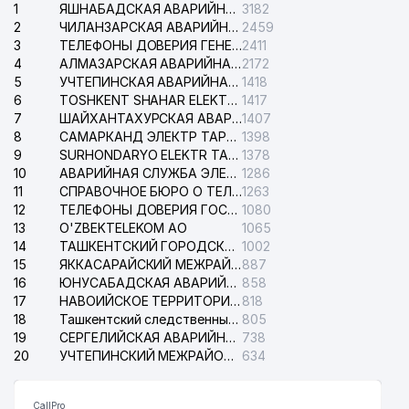
1
ЯШНАБАДСКАЯ АВАРИЙНАЯ СЛУЖБА ЭЛЕКТРОСЕТИ
3182
2
ЧИЛАНЗАРСКАЯ АВАРИЙНАЯ СЛУЖБА ЭЛЕКТРОСЕТИ
2459
3
ТЕЛЕФОНЫ ДОВЕРИЯ ГЕНЕРАЛЬНОЙ ПРОКУРАТУРЫ РЕСПУБЛИКИ УЗБЕКИСТАН
2411
4
АЛМАЗАРСКАЯ АВАРИЙНАЯ СЛУЖБА ЭЛЕКТРОСЕТИ
2172
5
УЧТЕПИНСКАЯ АВАРИЙНАЯ СЛУЖБА ЭЛЕКТРОСЕТИ
1418
6
TOSHKENT SHAHAR ELEKTR TARMOQLARI KORXONASI АО
1417
7
ШАЙХАНТАХУРСКАЯ АВАРИЙНАЯ СЛУЖБА ЭЛЕКТРОСЕТИ
1407
8
САМАРКАНД ЭЛЕКТР ТАРМОКЛАРИ АО
1398
9
SURHONDARYO ELEKTR TARMOKLARI АО
1378
10
АВАРИЙНАЯ СЛУЖБА ЭЛЕКТРОСЕТИ ТАШКЕНТСКОГО РАЙОНА
1286
11
СПРАВОЧНОЕ БЮРО О ТЕЛЕФОНАХ ОРГАНИЗАЦИЙ г. ТАШКЕНТА
1263
12
ТЕЛЕФОНЫ ДОВЕРИЯ ГОСУДАРСТВЕННОГО ЦЕНТРА ТЕСТИРОВАНИЯ
1080
13
O'ZBEKTELEKOM АО
1065
14
ТАШКЕНТСКИЙ ГОРОДСКОЙ СУД ПО ГРАЖДАНСКИМ ДЕЛАМ
1002
15
ЯККАСАРАЙСКИЙ МЕЖРАЙОННЫЙ СУД ПО ГРАЖДАНСКИМ ДЕЛАМ
887
16
ЮНУСАБАДСКАЯ АВАРИЙНАЯ СЛУЖБА ЭЛЕКТРОСЕТИ
858
17
НАВОИЙСКОЕ ТЕРРИТОРИАЛЬНОЕ ПРЕДПРИЯТИЕ ЭЛЕКТРОСЕТИ АО
818
18
Ташкентский следственный изолятор
805
19
СЕРГЕЛИЙСКАЯ АВАРИЙНАЯ СЛУЖБА ЭЛЕКТРОСЕТИ
738
20
УЧТЕПИНСКИЙ МЕЖРАЙОННЫЙ СУД ПО ГРАЖДАНСКИМ ДЕЛАМ
634
CallPro