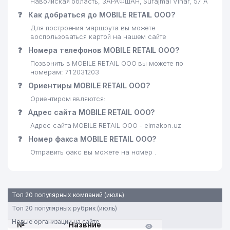
Навоийская область, ЗАРАФШАН, Surajmal Vihar, 57 А
❓
Как добраться до MOBILE RETAIL ООО?
Для построения маршрута вы можете
воспользоваться картой на нашем сайте
❓
Номера телефонов MOBILE RETAIL ООО?
Позвонить в MOBILE RETAIL ООО вы можете по
номерам: 71 2031203
❓
Ориентиры MOBILE RETAIL ООО?
Ориентиром являются:
❓
Адрес сайта MOBILE RETAIL ООО?
Адрес сайта MOBILE RETAIL ООО - elmakon.uz
❓
Номер факса MOBILE RETAIL ООО?
Отправить факс вы можете на номер .
Топ 20 популярных компаний (июль)
Топ 20 популярных рубрик (июль)
Новые организации на сайте
№
Назвние