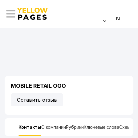
ru
MOBILE RETAIL ООО
Оставить отзыв
Контакты
О компании
Рубрики
Ключевые слова
Схема п