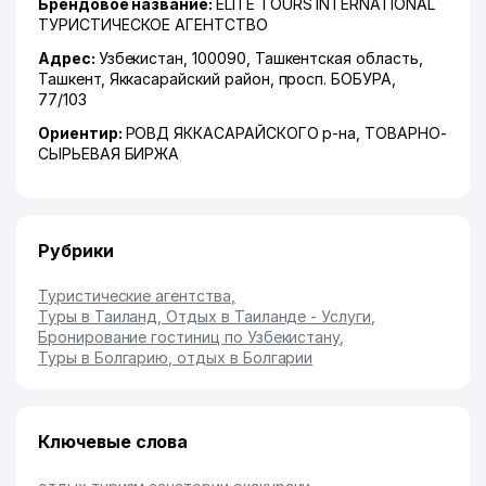
Брендовое название:
ELITE TOURS INTERNATIONAL
ТУРИСТИЧЕСКОЕ АГЕНТСТВО
Адрес:
Узбекистан, 100090,
Ташкентская область
,
Ташкент
,
Яккасарайский район
,
просп. БОБУРА
,
77/103
Ориентир:
РОВД ЯККАСАРАЙСКОГО р-на, ТОВАРНО-
СЫРЬЕВАЯ БИРЖА
Рубрики
Туристические агентства
,
Туры в Таиланд, Отдых в Таиланде - Услуги
,
Бронирование гостиниц по Узбекистану
,
Туры в Болгарию, отдых в Болгарии
Ключевые слова