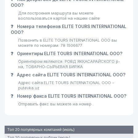
28
СТРОИТЕЛЬСТВУ И РЕМОНТУ
541 м
ООО?
ПАССАЖИРСКИХ ВАГОНОВ АО
Для построения маршрута вы можете
воспользоваться картой на нашем сайте
IFODA AGRO KIMYO HIMOYA
29
565 м
❓
Номера телефонов ELITE TOURS INTERNATIONAL
Филал Яккасарай
ООО?
30
ЭЛЕГАНТ ИНЖИНИРИНГ ООО
677 м
Позвонить в ELITE TOURS INTERNATIONAL ООО вы
можете по номерам: 78 1506677
RAHMETOV ZAKIRDJON
❓
Ориентиры ELITE TOURS INTERNATIONAL ООО?
31
725 м
BEYMETOVICH ЧП
Ориентиром являются: РОВД ЯККАСАРАЙСКОГО р-
на, ТОВАРНО-СЫРЬЕВАЯ БИРЖА
32
ADPEOPLE GROUP ООО
748 м
❓
Адрес сайта ELITE TOURS INTERNATIONAL ООО?
33
YAKKASAROY PRIMARY ООО
899 м
Адрес сайта ELITE TOURS INTERNATIONAL ООО -
putevka.uz
34
ЛЁТНЫЙ КОМПЛЕКС НАК
926 м
❓
Номер факса ELITE TOURS INTERNATIONAL ООО?
Отправить факс вы можете на номер .
ROENG UNIVERSAL SERVIS
35
935 м
ООО
Топ 20 популярных компаний (июль)
Топ 20 популярных рубрик (июль)