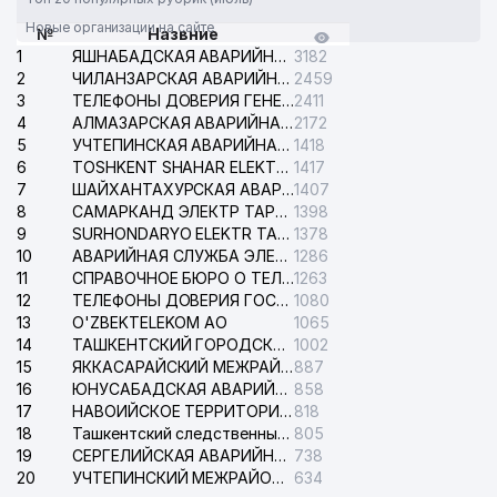
Новые организации на сайте
№
Назвние
1
ЯШНАБАДСКАЯ АВАРИЙНАЯ СЛУЖБА ЭЛЕКТРОСЕТИ
3182
2
ЧИЛАНЗАРСКАЯ АВАРИЙНАЯ СЛУЖБА ЭЛЕКТРОСЕТИ
2459
3
ТЕЛЕФОНЫ ДОВЕРИЯ ГЕНЕРАЛЬНОЙ ПРОКУРАТУРЫ РЕСПУБЛИКИ УЗБЕКИСТАН
2411
4
АЛМАЗАРСКАЯ АВАРИЙНАЯ СЛУЖБА ЭЛЕКТРОСЕТИ
2172
5
УЧТЕПИНСКАЯ АВАРИЙНАЯ СЛУЖБА ЭЛЕКТРОСЕТИ
1418
6
TOSHKENT SHAHAR ELEKTR TARMOQLARI KORXONASI АО
1417
7
ШАЙХАНТАХУРСКАЯ АВАРИЙНАЯ СЛУЖБА ЭЛЕКТРОСЕТИ
1407
8
САМАРКАНД ЭЛЕКТР ТАРМОКЛАРИ АО
1398
9
SURHONDARYO ELEKTR TARMOKLARI АО
1378
10
АВАРИЙНАЯ СЛУЖБА ЭЛЕКТРОСЕТИ ТАШКЕНТСКОГО РАЙОНА
1286
11
СПРАВОЧНОЕ БЮРО О ТЕЛЕФОНАХ ОРГАНИЗАЦИЙ г. ТАШКЕНТА
1263
12
ТЕЛЕФОНЫ ДОВЕРИЯ ГОСУДАРСТВЕННОГО ЦЕНТРА ТЕСТИРОВАНИЯ
1080
13
O'ZBEKTELEKOM АО
1065
14
ТАШКЕНТСКИЙ ГОРОДСКОЙ СУД ПО ГРАЖДАНСКИМ ДЕЛАМ
1002
15
ЯККАСАРАЙСКИЙ МЕЖРАЙОННЫЙ СУД ПО ГРАЖДАНСКИМ ДЕЛАМ
887
16
ЮНУСАБАДСКАЯ АВАРИЙНАЯ СЛУЖБА ЭЛЕКТРОСЕТИ
858
17
НАВОИЙСКОЕ ТЕРРИТОРИАЛЬНОЕ ПРЕДПРИЯТИЕ ЭЛЕКТРОСЕТИ АО
818
18
Ташкентский следственный изолятор
805
19
СЕРГЕЛИЙСКАЯ АВАРИЙНАЯ СЛУЖБА ЭЛЕКТРОСЕТИ
738
20
УЧТЕПИНСКИЙ МЕЖРАЙОННЫЙ СУД ПО ГРАЖДАНСКИМ ДЕЛАМ
634