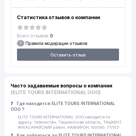
17
INARDI ООО
150 м
18
AGROXIMPLAST ИП ООО
159 м
Статистика отзывов о компании
19
MAP ООО
218 м
Всего отзывов:
0
20
ANGLESEY FOOD ООО
263 м
?
Правила модерации отзывов
21
GRAND IMPEX SERVICE ЧП
356 м
Оставить отзыв
22
LUXURY BROKERS ЧП
399 м
23
ATE ООО
416 м
Часто задаваемые вопросы о компании
24
ZULFINUR BUSINESS ООО
422 м
(ELITE TOURS INTERNATIONAL ООО)
25
ANTEL ART ООО
444 м
❓
Где находится ELITE TOURS INTERNATIONAL
ООО ?
26
REKLAMALUX ООО
501 м
ELITE TOURS INTERNATIONAL ООО находится по
27
JMA TRAVEL ООО
536 м
адресу: Узбекистан, Ташкентская область, ТАШКЕНТ,
ЯККАСАРАЙСКИЙ район, НАВКИРОН, 100090, 77/103
ТАШКЕНТСКИЙ ЗАВОД ПО
❓
Как добраться до ELITE TOURS INTERNATIONAL