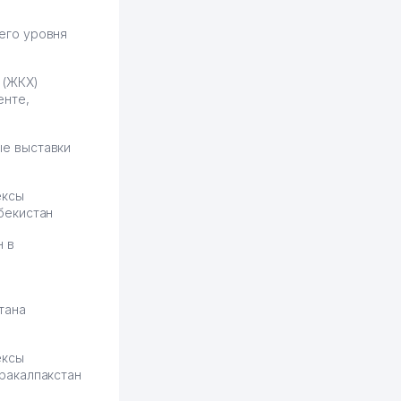
разобрался. Озон как раз
получает свои 50 кликов на
его уровня
обучение и цена потом
держится ровно около
 (ЖКХ)
ставки. Работать на
енте,
площадке нравится, здесь
рынок сбыта шире и заказы
идут стабильно.
е выставки
Урад 21.07.2026 08:47:51
ексы
бекистан
н в
тана
ексы
ракалпакстан