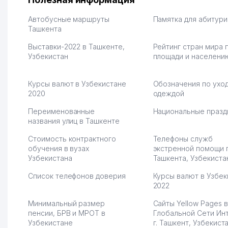
улучшилось качество
Озона для Узбекистан
обслуживания клиентов.
тут у нас уже есть ПВ
Автобусные маршруты
Памятка для абитур
Рекомендую этот колл-
Ташкента
Выгодное дело и
центр как надежного
спокойное.
Выставки-2022 в Ташкенте,
Рейтинг стран мира 
партнера для бизнеса.
Марат 27.07.2026 08:00
Узбекистан
площади и населени
Vip Brand 31.07.2026 11:43:39
Курсы валют в Узбекистане
Обозначения по уход
2020
одеждой
Переименованные
Национальные празд
названия улиц в Ташкенте
Стоимость контрактного
Телефоны служб
обучения в вузах
экстренной помощи 
Узбекистана
Ташкента, Узбекиста
Список телефонов доверия
Курсы валют в Узбек
2022
Минимальный размер
Сайты Yellow Pages в
пенсии, БРВ и МРОТ в
Глобальной Сети Ин
Узбекистане
г. Ташкент, Узбекист