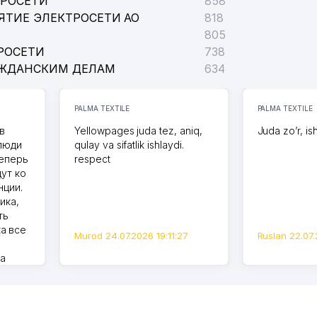
ТРОСЕТИ
858
ЯТИЕ ЭЛЕКТРОСЕТИ АО
818
805
РОСЕТИ
738
АЖДАНСКИМ ДЕЛАМ
634
PALMA TEXTILE
PALMA TEXTILE
в
Yellowpages juda tez, aniq,
Juda zo’r, is
 люди
qulay va sifatlik ishlaydi.
теперь
respect
дут ко
нции.
ика,
ть
а все
Murod 24.07.2026 19:11:27
Ruslan 22.07.
на
моем
оется,
карте