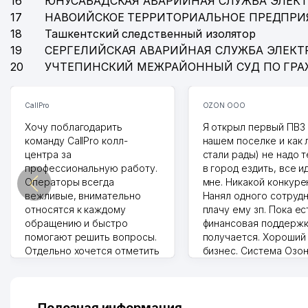
16
ЮНУСАБАДСКАЯ АВАРИЙНАЯ СЛУЖБА ЭЛЕК
17
НАВОИЙСКОЕ ТЕРРИТОРИАЛЬНОЕ ПРЕДПРИ
18
Ташкентский следственный изолятор
19
СЕРГЕЛИЙСКАЯ АВАРИЙНАЯ СЛУЖБА ЭЛЕКТ
20
УЧТЕПИНСКИЙ МЕЖРАЙОННЫЙ СУД ПО ГР
CallPro
OZON ООО
Хочу поблагодарить
Я открыл первый ПВЗ 
команду CallPro колл-
нашем поселке и как
центра за
стали рады) не надо 
профессиональную работу.
в город ездить, все и
Операторы всегда
мне. Никакой конкуре
вежливые, внимательно
Нанял одного сотрудн
относятся к каждому
плачу ему зп. Пока ес
обращению и быстро
финансовая поддержк
помогают решить вопросы.
получается. Хороший
Отдельно хочется отметить
бизнес. Система Озо
грамотную речь,
сама делает отчеты.
ответственность и
Другой конкурент в 
оперативность. Благодаря
поселке вряд ли откр
их работе значительно
потому что видно на 
Полезная информация