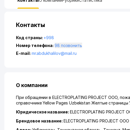
Контакты
О компании
Рубрики
Статистика
Контакты
Код страны:
+998
Номер телефона:
98 позвонить
E-mail:
mr.abdukhalilov@mail.ru
О компании
При обращении в ELECTROPLATING PROJECT ООО, пожал
справочнике Yellow Pages Uzbekistan Желтые страницы 
Юридическое название:
ELECTROPLATING PROJECT 
Брендовое название:
ELECTROPLATING PROJECT ООО
Адрес:
Узбекистан,
Ташкентская область
,
Ташкент
,
Мир