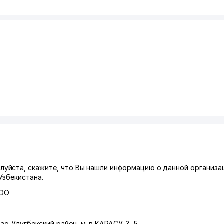
уйста, скажите, что Вы нашли информацию о данной организа
Узбекистана.
ООО
зо-Улугбекский район
,
м-в КАРАСУ-3
, 5