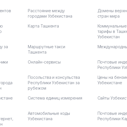
а что
З.
иентов
Расстояние между
Домены верхн
городами Узбекистана
стран мира
по
Карта Ташкента
Коммунальные
:37
ю
тарифы в Ташк
Узбекистан
у за
Маршрутные такси
Международны
Ташкента
ники
Онлайн-сервисы
Почтовые инд
Республики Уз
Посольства и консульства
Цены на бензи
города
Республики Узбекистан за
Узбекистане
н
рубежом
истане
Система единиц измерения
Сайты Узбекис
Автомобильные коды
Почтовые инд
тернет,
Узбекистана
Республики Ка
ан