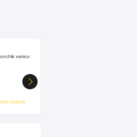
OZON ООО
honchlik xamkor.
Зашел на Озон в
Узбекистане почти
случайно, когда коллега
показал свой кабинет и
цифры, так что я буквально
сразу загорелся этой
идеей. Регистрация заняла
всего вечер, а договор там
2026 12:09:26
вполне понятный и нет этих
всяких замудреных
юридических
формулировок. Первое
время сильно тупил с
продвижением, но в итоге