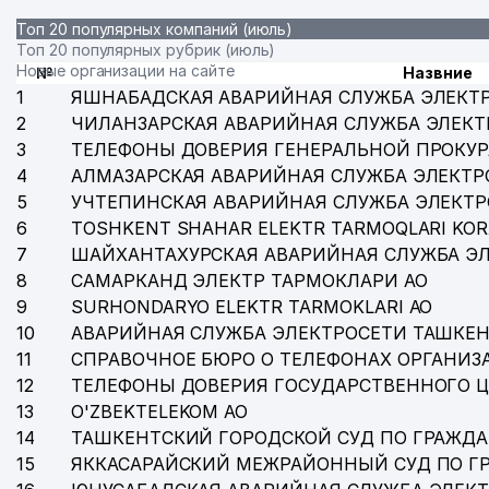
Топ 20 популярных компаний (июль)
Топ 20 популярных рубрик (июль)
Новые организации на сайте
№
Назвние
1
ЯШНАБАДСКАЯ АВАРИЙНАЯ СЛУЖБА ЭЛЕКТ
2
ЧИЛАНЗАРСКАЯ АВАРИЙНАЯ СЛУЖБА ЭЛЕКТ
3
ТЕЛЕФОНЫ ДОВЕРИЯ ГЕНЕРАЛЬНОЙ ПРОКУР
4
АЛМАЗАРСКАЯ АВАРИЙНАЯ СЛУЖБА ЭЛЕКТР
5
УЧТЕПИНСКАЯ АВАРИЙНАЯ СЛУЖБА ЭЛЕКТ
6
TOSHKENT SHAHAR ELEKTR TARMOQLARI KOR
7
ШАЙХАНТАХУРСКАЯ АВАРИЙНАЯ СЛУЖБА Э
8
САМАРКАНД ЭЛЕКТР ТАРМОКЛАРИ АО
9
SURHONDARYO ELEKTR TARMOKLARI АО
10
АВАРИЙНАЯ СЛУЖБА ЭЛЕКТРОСЕТИ ТАШКЕН
11
СПРАВОЧНОЕ БЮРО О ТЕЛЕФОНАХ ОРГАНИЗА
12
ТЕЛЕФОНЫ ДОВЕРИЯ ГОСУДАРСТВЕННОГО 
13
O'ZBEKTELEKOM АО
14
ТАШКЕНТСКИЙ ГОРОДСКОЙ СУД ПО ГРАЖД
15
ЯККАСАРАЙСКИЙ МЕЖРАЙОННЫЙ СУД ПО Г