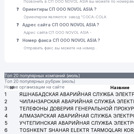
Позвонить в СП ООО NOVOL ASIA вы можете по номерам:
❓
Ориентиры СП ООО NOVOL ASIA ?
Ориентиром являются: завод "COCA-COLA
❓
Адрес сайта СП ООО NOVOL ASIA ?
Адрес сайта СП ООО NOVOL ASIA -
❓
Номер факса СП ООО NOVOL ASIA ?
Отправить факс вы можете на номер .
Топ 20 популярных компаний (июль)
Топ 20 популярных рубрик (июль)
Новые организации на сайте
№
Назвние
1
ЯШНАБАДСКАЯ АВАРИЙНАЯ СЛУЖБА ЭЛЕКТ
2
ЧИЛАНЗАРСКАЯ АВАРИЙНАЯ СЛУЖБА ЭЛЕКТ
3
ТЕЛЕФОНЫ ДОВЕРИЯ ГЕНЕРАЛЬНОЙ ПРОКУР
4
АЛМАЗАРСКАЯ АВАРИЙНАЯ СЛУЖБА ЭЛЕКТР
5
УЧТЕПИНСКАЯ АВАРИЙНАЯ СЛУЖБА ЭЛЕКТ
6
TOSHKENT SHAHAR ELEKTR TARMOQLARI KOR