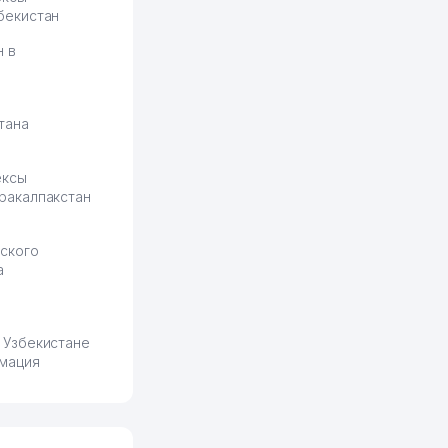
бекистан
н в
тана
ексы
ракалпакстан
ского
а
 Узбекистане
мация