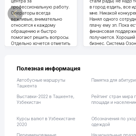
центра за
стали рады) не надо 
профессиональную работу.
в город ездить, все и
Операторы всегда
мне. Никакой конкуре
вежливые, внимательно
Нанял одного сотрудн
относятся к каждому
плачу ему зп. Пока ес
обращению и быстро
финансовая поддержк
помогают решить вопросы.
получается. Хороший
Отдельно хочется отметить
бизнес. Система Озо
грамотную речь,
сама делает отчеты.
ответственность и
Другой конкурент в 
оперативность. Благодаря
поселке вряд ли откр
их работе значительно
потому что видно на 
Полезная информация
улучшилось качество
Озона для Узбекистан
обслуживания клиентов.
тут у нас уже есть ПВ
Автобусные маршруты
Памятка для абитур
Рекомендую этот колл-
Ташкента
Выгодное дело и
центр как надежного
спокойное.
Выставки-2022 в Ташкенте,
Рейтинг стран мира 
партнера для бизнеса.
Марат 27.07.2026 08:00
Узбекистан
площади и населени
Vip Brand 31.07.2026 11:43:39
Курсы валют в Узбекистане
Обозначения по уход
2020
одеждой
Переименованные
Национальные празд