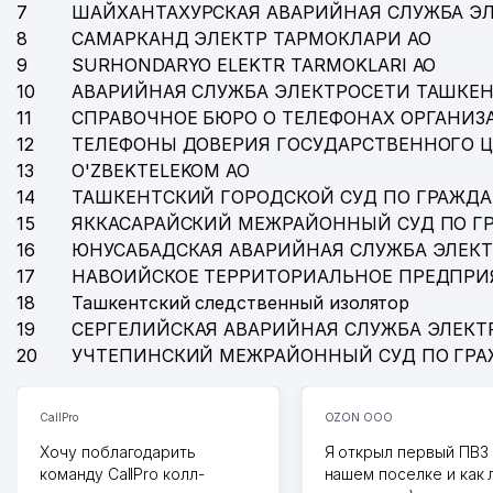
7
ШАЙХАНТАХУРСКАЯ АВАРИЙНАЯ СЛУЖБА Э
8
САМАРКАНД ЭЛЕКТР ТАРМОКЛАРИ АО
9
SURHONDARYO ELEKTR TARMOKLARI АО
10
АВАРИЙНАЯ СЛУЖБА ЭЛЕКТРОСЕТИ ТАШКЕН
11
СПРАВОЧНОЕ БЮРО О ТЕЛЕФОНАХ ОРГАНИЗА
12
ТЕЛЕФОНЫ ДОВЕРИЯ ГОСУДАРСТВЕННОГО 
13
O'ZBEKTELEKOM АО
14
ТАШКЕНТСКИЙ ГОРОДСКОЙ СУД ПО ГРАЖД
15
ЯККАСАРАЙСКИЙ МЕЖРАЙОННЫЙ СУД ПО Г
16
ЮНУСАБАДСКАЯ АВАРИЙНАЯ СЛУЖБА ЭЛЕК
17
НАВОИЙСКОЕ ТЕРРИТОРИАЛЬНОЕ ПРЕДПРИ
18
Ташкентский следственный изолятор
19
СЕРГЕЛИЙСКАЯ АВАРИЙНАЯ СЛУЖБА ЭЛЕКТ
20
УЧТЕПИНСКИЙ МЕЖРАЙОННЫЙ СУД ПО ГР
CallPro
OZON ООО
Хочу поблагодарить
Я открыл первый ПВЗ 
команду CallPro колл-
нашем поселке и как