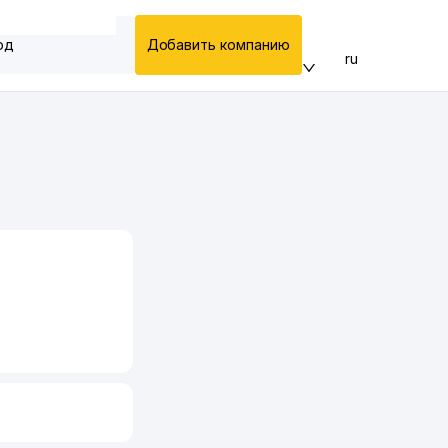
од
Добавить компанию
ru