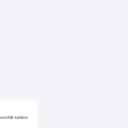
OZON ООО
honchlik xamkor.
Зашел на Озон в
Узбекистане почти