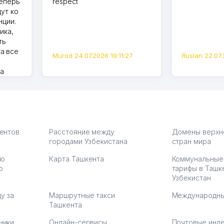
теперь
respect
дут ко
нции.
ика,
ть
а все
Murod 24.07.2026 19:11:27
Ruslan 22.07.
на
моем
оется,
карте
а что
З.
иентов
Расстояние между
Домены верхн
городами Узбекистана
стран мира
по
Карта Ташкента
Коммунальные
:37
ю
тарифы в Ташк
Узбекистан
у за
Маршрутные такси
Международны
Ташкента
ники
Онлайн-сервисы
Почтовые инд