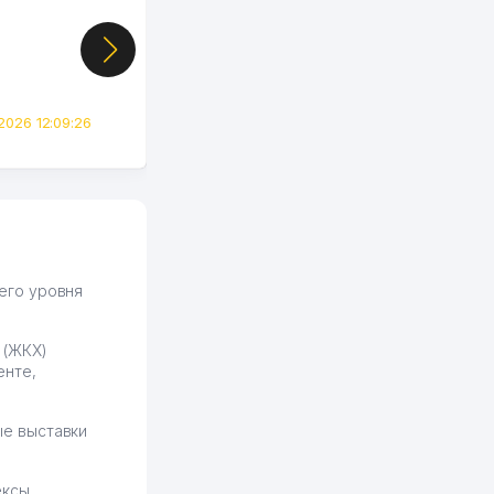
случайно, когда коллега
показал свой кабинет и
цифры, так что я буквально
сразу загорелся этой
идеей. Регистрация заняла
всего вечер, а договор там
2026 12:09:26
вполне понятный и нет этих
всяких замудреных
юридических
формулировок. Первое
время сильно тупил с
продвижением, но в итоге
разобрался. Озон как раз
получает свои 50 кликов на
его уровня
обучение и цена потом
держится ровно около
 (ЖКХ)
ставки. Работать на
енте,
площадке нравится, здесь
рынок сбыта шире и заказы
идут стабильно.
е выставки
Урад 21.07.2026 08:47:51
ексы