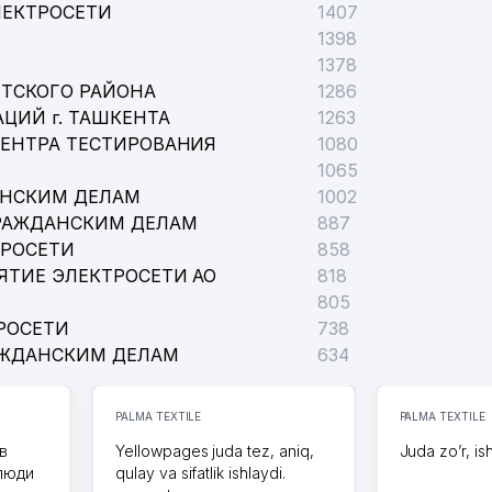
ЛЕКТРОСЕТИ
1407
1398
1378
ТСКОГО РАЙОНА
1286
ЦИЙ г. ТАШКЕНТА
1263
ЦЕНТРА ТЕСТИРОВАНИЯ
1080
1065
АНСКИМ ДЕЛАМ
1002
РАЖДАНСКИМ ДЕЛАМ
887
ТРОСЕТИ
858
ЯТИЕ ЭЛЕКТРОСЕТИ АО
818
805
РОСЕТИ
738
АЖДАНСКИМ ДЕЛАМ
634
PALMA TEXTILE
PALMA TEXTILE
в
Yellowpages juda tez, aniq,
Juda zo’r, is
 люди
qulay va sifatlik ishlaydi.