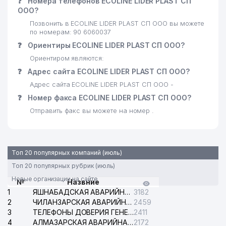
❓
Номера телефонов ECOLINE LIDER PLAST СП
ООО?
Позвонить в ECOLINE LIDER PLAST СП ООО вы можете
по номерам: 90 6060037
❓
Ориентиры ECOLINE LIDER PLAST СП ООО?
Ориентиром являются:
❓
Адрес сайта ECOLINE LIDER PLAST СП ООО?
Адрес сайта ECOLINE LIDER PLAST СП ООО -
❓
Номер факса ECOLINE LIDER PLAST СП ООО?
Отправить факс вы можете на номер .
Топ 20 популярных компаний (июль)
Топ 20 популярных рубрик (июль)
Новые организации на сайте
№
Назвние
1
ЯШНАБАДСКАЯ АВАРИЙНАЯ СЛУЖБА ЭЛЕКТРОСЕТИ
3182
2
ЧИЛАНЗАРСКАЯ АВАРИЙНАЯ СЛУЖБА ЭЛЕКТРОСЕТИ
2459
3
ТЕЛЕФОНЫ ДОВЕРИЯ ГЕНЕРАЛЬНОЙ ПРОКУРАТУРЫ РЕСПУБЛИКИ УЗБЕКИСТАН
2411
4
АЛМАЗАРСКАЯ АВАРИЙНАЯ СЛУЖБА ЭЛЕКТРОСЕТИ
2172