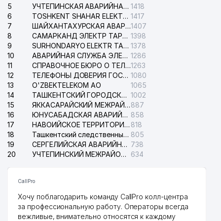
5
УЧТЕПИНСКАЯ АВАРИЙНАЯ СЛУЖБА ЭЛЕКТРОСЕТИ
1418
6
TOSHKENT SHAHAR ELEKTR TARMOQLARI KORXONASI АО
1417
7
ШАЙХАНТАХУРСКАЯ АВАРИЙНАЯ СЛУЖБА ЭЛЕКТРОСЕТИ
1407
8
САМАРКАНД ЭЛЕКТР ТАРМОКЛАРИ АО
1398
9
SURHONDARYO ELEKTR TARMOKLARI АО
1378
10
АВАРИЙНАЯ СЛУЖБА ЭЛЕКТРОСЕТИ ТАШКЕНТСКОГО РАЙОНА
1286
11
СПРАВОЧНОЕ БЮРО О ТЕЛЕФОНАХ ОРГАНИЗАЦИЙ г. ТАШКЕНТА
1263
12
ТЕЛЕФОНЫ ДОВЕРИЯ ГОСУДАРСТВЕННОГО ЦЕНТРА ТЕСТИРОВАНИЯ
1080
13
O'ZBEKTELEKOM АО
1065
14
ТАШКЕНТСКИЙ ГОРОДСКОЙ СУД ПО ГРАЖДАНСКИМ ДЕЛАМ
1002
15
ЯККАСАРАЙСКИЙ МЕЖРАЙОННЫЙ СУД ПО ГРАЖДАНСКИМ ДЕЛАМ
887
16
ЮНУСАБАДСКАЯ АВАРИЙНАЯ СЛУЖБА ЭЛЕКТРОСЕТИ
858
17
НАВОИЙСКОЕ ТЕРРИТОРИАЛЬНОЕ ПРЕДПРИЯТИЕ ЭЛЕКТРОСЕТИ АО
818
18
Ташкентский следственный изолятор
805
19
СЕРГЕЛИЙСКАЯ АВАРИЙНАЯ СЛУЖБА ЭЛЕКТРОСЕТИ
738
20
УЧТЕПИНСКИЙ МЕЖРАЙОННЫЙ СУД ПО ГРАЖДАНСКИМ ДЕЛАМ
634
CallPro
Хочу поблагодарить команду CallPro колл-центра
за профессиональную работу. Операторы всегда
вежливые, внимательно относятся к каждому