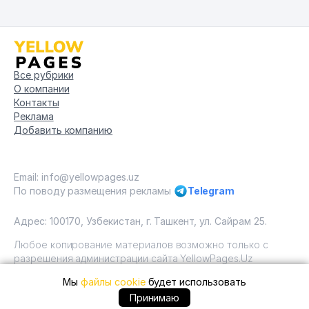
Все рубрики
О компании
Контакты
Реклама
Добавить компанию
Email: info@yellowpages.uz
По поводу размещения рекламы
Telegram
Адрес: 100170, Узбекистан, г. Ташкент, ул. Сайрам 25.
Любое копирование материалов возможно только с
разрешения администрации сайта YellowPages.Uz
Мы
файлы cookie
будет использовать
Copyright © Yellow Pages Uzbekistan, 2009 - 2026 / ООО
"Yellow Pages". Все права защищены All rights reserved.
+99890 ... позвонить
Принимаю