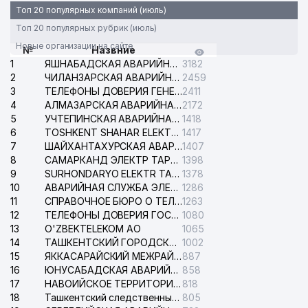
Топ 20 популярных компаний (июль)
Топ 20 популярных рубрик (июль)
Новые организации на сайте
№
Назвние
1
ЯШНАБАДСКАЯ АВАРИЙНАЯ СЛУЖБА ЭЛЕКТРОСЕТИ
3182
2
ЧИЛАНЗАРСКАЯ АВАРИЙНАЯ СЛУЖБА ЭЛЕКТРОСЕТИ
2459
3
ТЕЛЕФОНЫ ДОВЕРИЯ ГЕНЕРАЛЬНОЙ ПРОКУРАТУРЫ РЕСПУБЛИКИ УЗБЕКИСТАН
2411
4
АЛМАЗАРСКАЯ АВАРИЙНАЯ СЛУЖБА ЭЛЕКТРОСЕТИ
2172
5
УЧТЕПИНСКАЯ АВАРИЙНАЯ СЛУЖБА ЭЛЕКТРОСЕТИ
1418
6
TOSHKENT SHAHAR ELEKTR TARMOQLARI KORXONASI АО
1417
7
ШАЙХАНТАХУРСКАЯ АВАРИЙНАЯ СЛУЖБА ЭЛЕКТРОСЕТИ
1407
8
САМАРКАНД ЭЛЕКТР ТАРМОКЛАРИ АО
1398
9
SURHONDARYO ELEKTR TARMOKLARI АО
1378
10
АВАРИЙНАЯ СЛУЖБА ЭЛЕКТРОСЕТИ ТАШКЕНТСКОГО РАЙОНА
1286
11
СПРАВОЧНОЕ БЮРО О ТЕЛЕФОНАХ ОРГАНИЗАЦИЙ г. ТАШКЕНТА
1263
12
ТЕЛЕФОНЫ ДОВЕРИЯ ГОСУДАРСТВЕННОГО ЦЕНТРА ТЕСТИРОВАНИЯ
1080
13
O'ZBEKTELEKOM АО
1065
14
ТАШКЕНТСКИЙ ГОРОДСКОЙ СУД ПО ГРАЖДАНСКИМ ДЕЛАМ
1002
15
ЯККАСАРАЙСКИЙ МЕЖРАЙОННЫЙ СУД ПО ГРАЖДАНСКИМ ДЕЛАМ
887
16
ЮНУСАБАДСКАЯ АВАРИЙНАЯ СЛУЖБА ЭЛЕКТРОСЕТИ
858
17
НАВОИЙСКОЕ ТЕРРИТОРИАЛЬНОЕ ПРЕДПРИЯТИЕ ЭЛЕКТРОСЕТИ АО
818
18
Ташкентский следственный изолятор
805