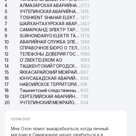
4
АЛМАЗАРСКАЯ АВАРИЙНАЯ СЛУЖБА ЭЛЕКТРОСЕТИ
2172
5
УЧТЕПИНСКАЯ АВАРИЙНАЯ СЛУЖБА ЭЛЕКТРОСЕТИ
1418
6
TOSHKENT SHAHAR ELEKTR TARMOQLARI KORXONASI АО
1417
7
ШАЙХАНТАХУРСКАЯ АВАРИЙНАЯ СЛУЖБА ЭЛЕКТРОСЕТИ
1407
8
САМАРКАНД ЭЛЕКТР ТАРМОКЛАРИ АО
1398
9
SURHONDARYO ELEKTR TARMOKLARI АО
1378
10
АВАРИЙНАЯ СЛУЖБА ЭЛЕКТРОСЕТИ ТАШКЕНТСКОГО РАЙОНА
1286
11
СПРАВОЧНОЕ БЮРО О ТЕЛЕФОНАХ ОРГАНИЗАЦИЙ г. ТАШКЕНТА
1263
12
ТЕЛЕФОНЫ ДОВЕРИЯ ГОСУДАРСТВЕННОГО ЦЕНТРА ТЕСТИРОВАНИЯ
1080
13
O'ZBEKTELEKOM АО
1065
14
ТАШКЕНТСКИЙ ГОРОДСКОЙ СУД ПО ГРАЖДАНСКИМ ДЕЛАМ
1002
15
ЯККАСАРАЙСКИЙ МЕЖРАЙОННЫЙ СУД ПО ГРАЖДАНСКИМ ДЕЛАМ
887
16
ЮНУСАБАДСКАЯ АВАРИЙНАЯ СЛУЖБА ЭЛЕКТРОСЕТИ
858
17
НАВОИЙСКОЕ ТЕРРИТОРИАЛЬНОЕ ПРЕДПРИЯТИЕ ЭЛЕКТРОСЕТИ АО
818
18
Ташкентский следственный изолятор
805
19
СЕРГЕЛИЙСКАЯ АВАРИЙНАЯ СЛУЖБА ЭЛЕКТРОСЕТИ
738
20
УЧТЕПИНСКИЙ МЕЖРАЙОННЫЙ СУД ПО ГРАЖДАНСКИМ ДЕЛАМ
634
OZON ООО
Мне Озон помог выкарабкаться, когда личный
магазин в Самарканде начал загибаться и я