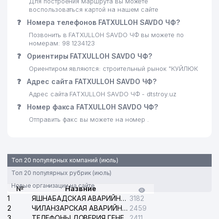
Для построения маршрута вы можете
воспользоваться картой на нашем сайте
❓
Номера телефонов FATXULLOH SAVDO ЧФ?
Позвонить в FATXULLOH SAVDO ЧФ вы можете по
номерам: 98 1234123
❓
Ориентиры FATXULLOH SAVDO ЧФ?
Ориентиром являются: строительный рынок "КУЙЛЮК
❓
Адрес сайта FATXULLOH SAVDO ЧФ?
Адрес сайта FATXULLOH SAVDO ЧФ - dtstroy.uz
❓
Номер факса FATXULLOH SAVDO ЧФ?
Отправить факс вы можете на номер .
Топ 20 популярных компаний (июль)
Топ 20 популярных рубрик (июль)
Новые организации на сайте
№
Назвние
1
ЯШНАБАДСКАЯ АВАРИЙНАЯ СЛУЖБА ЭЛЕКТРОСЕТИ
3182
2
ЧИЛАНЗАРСКАЯ АВАРИЙНАЯ СЛУЖБА ЭЛЕКТРОСЕТИ
2459
3
ТЕЛЕФОНЫ ДОВЕРИЯ ГЕНЕРАЛЬНОЙ ПРОКУРАТУРЫ РЕСПУБЛИКИ УЗБЕКИСТАН
2411