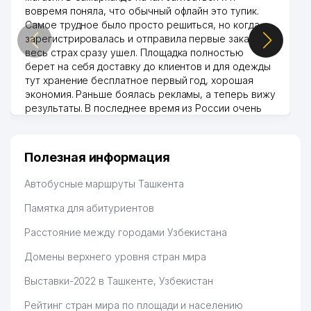
вовремя поняла, что обычный офлайн это тупик.
Самое трудное было просто решиться, но когда
зарегистрировалась и отправила первые заказы,
весь страх сразу ушел. Площадка полностью
берет на себя доставку до клиентов и для одежды
тут хранение бесплатное первый год, хорошая
экономия. Раньше боялась рекламы, а теперь вижу
результаты. В последнее время из России очень
много заказывают, а вначале только по
Узбекистану брали, но вяло. Удалось раскрутиться,
дальше развиваюсь потихоньку😊
Полезная информация
Hamida 03.08.2026 12:45:39
Автобусные маршруты Ташкента
Памятка для абитуриентов
Расстояние между городами Узбекистана
Домены верхнего уровня стран мира
Выставки-2022 в Ташкенте, Узбекистан
Рейтинг стран мира по площади и населению