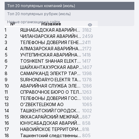
Топ 20 популярных компаний (июль)
Топ 20 популярных рубрик (июль)
Новые организации на сайте
№
Назвние
1
ЯШНАБАДСКАЯ АВАРИЙНАЯ СЛУЖБА ЭЛЕКТРОСЕТИ
3182
2
ЧИЛАНЗАРСКАЯ АВАРИЙНАЯ СЛУЖБА ЭЛЕКТРОСЕТИ
2459
3
ТЕЛЕФОНЫ ДОВЕРИЯ ГЕНЕРАЛЬНОЙ ПРОКУРАТУРЫ РЕСПУБЛИКИ УЗБЕКИСТАН
2411
4
АЛМАЗАРСКАЯ АВАРИЙНАЯ СЛУЖБА ЭЛЕКТРОСЕТИ
2172
5
УЧТЕПИНСКАЯ АВАРИЙНАЯ СЛУЖБА ЭЛЕКТРОСЕТИ
1418
6
TOSHKENT SHAHAR ELEKTR TARMOQLARI KORXONASI АО
1417
7
ШАЙХАНТАХУРСКАЯ АВАРИЙНАЯ СЛУЖБА ЭЛЕКТРОСЕТИ
1407
8
САМАРКАНД ЭЛЕКТР ТАРМОКЛАРИ АО
1398
9
SURHONDARYO ELEKTR TARMOKLARI АО
1378
10
АВАРИЙНАЯ СЛУЖБА ЭЛЕКТРОСЕТИ ТАШКЕНТСКОГО РАЙОНА
1286
11
СПРАВОЧНОЕ БЮРО О ТЕЛЕФОНАХ ОРГАНИЗАЦИЙ г. ТАШКЕНТА
1263
12
ТЕЛЕФОНЫ ДОВЕРИЯ ГОСУДАРСТВЕННОГО ЦЕНТРА ТЕСТИРОВАНИЯ
1080
13
O'ZBEKTELEKOM АО
1065
14
ТАШКЕНТСКИЙ ГОРОДСКОЙ СУД ПО ГРАЖДАНСКИМ ДЕЛАМ
1002
15
ЯККАСАРАЙСКИЙ МЕЖРАЙОННЫЙ СУД ПО ГРАЖДАНСКИМ ДЕЛАМ
887
16
ЮНУСАБАДСКАЯ АВАРИЙНАЯ СЛУЖБА ЭЛЕКТРОСЕТИ
858
17
НАВОИЙСКОЕ ТЕРРИТОРИАЛЬНОЕ ПРЕДПРИЯТИЕ ЭЛЕКТРОСЕТИ АО
818
18
Ташкентский следственный изолятор
805