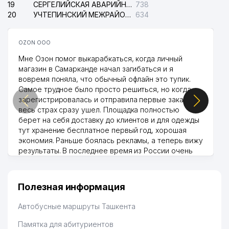
19
СЕРГЕЛИЙСКАЯ АВАРИЙНАЯ СЛУЖБА ЭЛЕКТРОСЕТИ
738
20
УЧТЕПИНСКИЙ МЕЖРАЙОННЫЙ СУД ПО ГРАЖДАНСКИМ ДЕЛАМ
634
OZON ООО
Мне Озон помог выкарабкаться, когда личный
магазин в Самарканде начал загибаться и я
вовремя поняла, что обычный офлайн это тупик.
Самое трудное было просто решиться, но когда
зарегистрировалась и отправила первые заказы,
весь страх сразу ушел. Площадка полностью
берет на себя доставку до клиентов и для одежды
тут хранение бесплатное первый год, хорошая
экономия. Раньше боялась рекламы, а теперь вижу
результаты. В последнее время из России очень
много заказывают, а вначале только по
Узбекистану брали, но вяло. Удалось раскрутиться,
дальше развиваюсь потихоньку😊
Полезная информация
Hamida 03.08.2026 12:45:39
Автобусные маршруты Ташкента
Памятка для абитуриентов