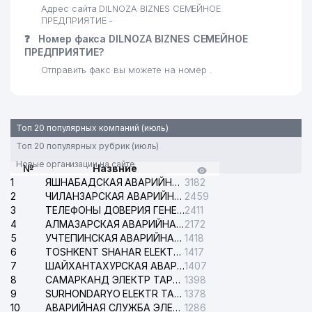
Адрес сайта DILNOZA BIZNES СЕМЕЙНОЕ
ПРЕДПРИЯТИЕ -
❓
Номер факса DILNOZA BIZNES СЕМЕЙНОЕ
ПРЕДПРИЯТИЕ?
Отправить факс вы можете на номер .
Топ 20 популярных компаний (июль)
Топ 20 популярных рубрик (июль)
Новые организации на сайте
№
Назвние
1
ЯШНАБАДСКАЯ АВАРИЙНАЯ СЛУЖБА ЭЛЕКТРОСЕТИ
3182
2
ЧИЛАНЗАРСКАЯ АВАРИЙНАЯ СЛУЖБА ЭЛЕКТРОСЕТИ
2459
3
ТЕЛЕФОНЫ ДОВЕРИЯ ГЕНЕРАЛЬНОЙ ПРОКУРАТУРЫ РЕСПУБЛИКИ УЗБЕКИСТАН
2411
4
АЛМАЗАРСКАЯ АВАРИЙНАЯ СЛУЖБА ЭЛЕКТРОСЕТИ
2172
5
УЧТЕПИНСКАЯ АВАРИЙНАЯ СЛУЖБА ЭЛЕКТРОСЕТИ
1418
6
TOSHKENT SHAHAR ELEKTR TARMOQLARI KORXONASI АО
1417
7
ШАЙХАНТАХУРСКАЯ АВАРИЙНАЯ СЛУЖБА ЭЛЕКТРОСЕТИ
1407
8
САМАРКАНД ЭЛЕКТР ТАРМОКЛАРИ АО
1398
9
SURHONDARYO ELEKTR TARMOKLARI АО
1378
10
АВАРИЙНАЯ СЛУЖБА ЭЛЕКТРОСЕТИ ТАШКЕНТСКОГО РАЙОНА
1286