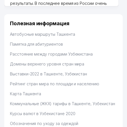
результаты. В последнее время из России очень
много заказывают, а вначале только по
Узбекистану брали, но вяло. Удалось раскрутиться,
дальше развиваюсь потихоньку😊
Полезная информация
Hamida 03.08.2026 12:45:39
Автобусные маршруты Ташкента
Памятка для абитуриентов
Расстояние между городами Узбекистана
Домены верхнего уровня стран мира
Выставки-2022 в Ташкенте, Узбекистан
Рейтинг стран мира по площади и населению
Карта Ташкента
Коммунальные (ЖКХ) тарифы в Ташкенте, Узбекистан
Курсы валют в Узбекистане 2020
Обозначения по уходу за одеждой