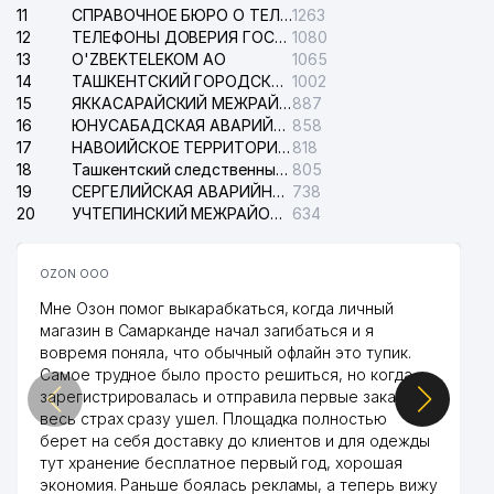
11
СПРАВОЧНОЕ БЮРО О ТЕЛЕФОНАХ ОРГАНИЗАЦИЙ г. ТАШКЕНТА
1263
12
ТЕЛЕФОНЫ ДОВЕРИЯ ГОСУДАРСТВЕННОГО ЦЕНТРА ТЕСТИРОВАНИЯ
1080
13
O'ZBEKTELEKOM АО
1065
14
ТАШКЕНТСКИЙ ГОРОДСКОЙ СУД ПО ГРАЖДАНСКИМ ДЕЛАМ
1002
15
ЯККАСАРАЙСКИЙ МЕЖРАЙОННЫЙ СУД ПО ГРАЖДАНСКИМ ДЕЛАМ
887
16
ЮНУСАБАДСКАЯ АВАРИЙНАЯ СЛУЖБА ЭЛЕКТРОСЕТИ
858
17
НАВОИЙСКОЕ ТЕРРИТОРИАЛЬНОЕ ПРЕДПРИЯТИЕ ЭЛЕКТРОСЕТИ АО
818
18
Ташкентский следственный изолятор
805
19
СЕРГЕЛИЙСКАЯ АВАРИЙНАЯ СЛУЖБА ЭЛЕКТРОСЕТИ
738
20
УЧТЕПИНСКИЙ МЕЖРАЙОННЫЙ СУД ПО ГРАЖДАНСКИМ ДЕЛАМ
634
OZON ООО
Мне Озон помог выкарабкаться, когда личный
магазин в Самарканде начал загибаться и я
вовремя поняла, что обычный офлайн это тупик.
Самое трудное было просто решиться, но когда
зарегистрировалась и отправила первые заказы,
весь страх сразу ушел. Площадка полностью
берет на себя доставку до клиентов и для одежды
тут хранение бесплатное первый год, хорошая
экономия. Раньше боялась рекламы, а теперь вижу