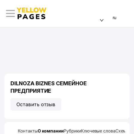
ru
DILNOZA BIZNES СЕМЕЙНОЕ
ПРЕДПРИЯТИЕ
Оставить отзыв
Контакты
О компании
Рубрики
Ключевые слова
Схема п