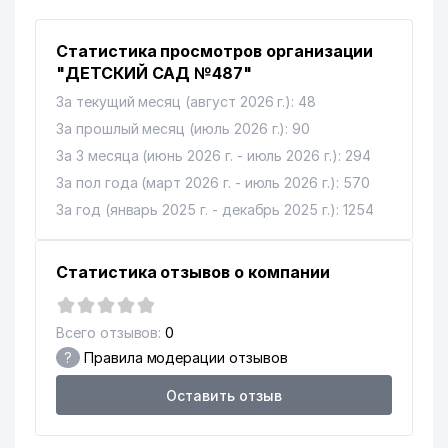
10
658 м
КОЛЛЕГИЯ АДВОКАТОВ
11
Статистика просмотров организации
DREAM DIZAYN GROUP ООО
662 м
"ДЕТСКИЙ САД №487"
12
EXPRESS STROY PROFI ООО
668 м
За текущий месяц (август 2026 г.): 48
АВДЕТ НАЦИОНАЛЬНЫЙ
За прошлый месяц (июль 2026 г.): 90
13
КУЛЬТУРНЫЙ ЦЕНТР
711 м
За 3 месяца (июнь 2026 г. - июль 2026 г.): 294
КРЫМСКИХ ТАТАР г. ТАШКЕНТА
За пол года (март 2026 г. - июль 2026 г.): 570
ЕВРЕЙСКИЙ НАЦИОНАЛЬНЫЙ
За год (январь 2025 г. - декабрь 2025 г.): 1254
14
КУЛЬТУРНЫЙ ЦЕНТР
717 м
УЗБЕКИСТАНА
Статистика отзывов о компании
APOLLONIYA MEDICAL SERVICE
15
719 м
ООО
Всего отзывов:
0
16
BAMBI LAND ООО
765 м
?
Правила модерации отзывов
17
ISSIQLIKKUVVATAMIR ООО
772 м
Оставить отзыв
18
AJAB ETIKETKA ООО
806 м