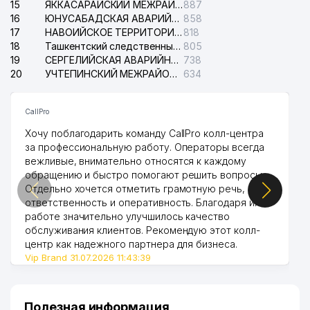
15
ЯККАСАРАЙСКИЙ МЕЖРАЙОННЫЙ СУД ПО ГРАЖДАНСКИМ ДЕЛАМ
887
16
ЮНУСАБАДСКАЯ АВАРИЙНАЯ СЛУЖБА ЭЛЕКТРОСЕТИ
858
17
НАВОИЙСКОЕ ТЕРРИТОРИАЛЬНОЕ ПРЕДПРИЯТИЕ ЭЛЕКТРОСЕТИ АО
818
18
Ташкентский следственный изолятор
805
19
СЕРГЕЛИЙСКАЯ АВАРИЙНАЯ СЛУЖБА ЭЛЕКТРОСЕТИ
738
20
УЧТЕПИНСКИЙ МЕЖРАЙОННЫЙ СУД ПО ГРАЖДАНСКИМ ДЕЛАМ
634
CallPro
Хочу поблагодарить команду CallPro колл-центра
за профессиональную работу. Операторы всегда
вежливые, внимательно относятся к каждому
обращению и быстро помогают решить вопросы.
Отдельно хочется отметить грамотную речь,
ответственность и оперативность. Благодаря их
работе значительно улучшилось качество
обслуживания клиентов. Рекомендую этот колл-
центр как надежного партнера для бизнеса.
Vip Brand 31.07.2026 11:43:39
Полезная информация