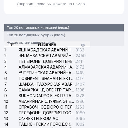
Отправить факс вы можете на номер .
KATTA TANAFFUS BILIMDON
29
965 м
НОУ
30
ELBRUS BROKER ООО
970 м
Топ 20 популярных компаний (июль)
Топ 20 популярных рубрик (июль)
31
KREATIV STUDIO KARAVAN ООО
977 м
Новые организации на сайте
№
Назвние
32
ORKHIDEYEVS ООО
982 м
1
ЯШНАБАДСКАЯ АВАРИЙНАЯ СЛУЖБА ЭЛЕКТРОСЕТИ
3182
2
ЧИЛАНЗАРСКАЯ АВАРИЙНАЯ СЛУЖБА ЭЛЕКТРОСЕТИ
2459
СОЮЗ АРХИТЕКТОРОВ
33
984 м
3
ТЕЛЕФОНЫ ДОВЕРИЯ ГЕНЕРАЛЬНОЙ ПРОКУРАТУРЫ РЕСПУБЛИКИ УЗБЕКИСТАН
2411
УЗБЕКИСТАНА
4
АЛМАЗАРСКАЯ АВАРИЙНАЯ СЛУЖБА ЭЛЕКТРОСЕТИ
2172
5
УЧТЕПИНСКАЯ АВАРИЙНАЯ СЛУЖБА ЭЛЕКТРОСЕТИ
1418
34
ТАШЭЛЕКТРОНИК ООО
997 м
6
TOSHKENT SHAHAR ELEKTR TARMOQLARI KORXONASI АО
1417
7
ШАЙХАНТАХУРСКАЯ АВАРИЙНАЯ СЛУЖБА ЭЛЕКТРОСЕТИ
1407
8
САМАРКАНД ЭЛЕКТР ТАРМОКЛАРИ АО
1398
9
SURHONDARYO ELEKTR TARMOKLARI АО
1378
10
АВАРИЙНАЯ СЛУЖБА ЭЛЕКТРОСЕТИ ТАШКЕНТСКОГО РАЙОНА
1286
11
СПРАВОЧНОЕ БЮРО О ТЕЛЕФОНАХ ОРГАНИЗАЦИЙ г. ТАШКЕНТА
1263
12
ТЕЛЕФОНЫ ДОВЕРИЯ ГОСУДАРСТВЕННОГО ЦЕНТРА ТЕСТИРОВАНИЯ
1080
13
O'ZBEKTELEKOM АО
1065
14
ТАШКЕНТСКИЙ ГОРОДСКОЙ СУД ПО ГРАЖДАНСКИМ ДЕЛАМ
1002