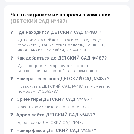
19
CABONO ООО
811 м
Часто задаваемые вопросы о компании
РЕСПУБЛИКАНСКИЙ
20
ЭСТРАДНО-ЦИРКОВОЙ
836 м
(ДЕТСКИЙ САД №487)
КОЛЛЕДЖ
❓
Где находится ДЕТСКИЙ САД №487 ?
BORDUR TECHLONOLOGIES
21
838 м
ДЕТСКИЙ САД №487 находится по адресу:
ООО
Узбекистан, Ташкентская область, ТАШКЕНТ,
ЯККАСАРАЙСКИЙ район, КИБРАЙ, 4
22
MEGACOM ООО
843 м
❓
Как добраться до ДЕТСКИЙ САД №487?
Для построения маршрута вы можете
23
SERGO-DENTAL PLUS ЧП
877 м
воспользоваться картой на нашем сайте
24
ANTEX АО
885 м
❓
Номера телефонов ДЕТСКИЙ САД №487?
Позвонить в ДЕТСКИЙ САД №487 вы можете по
25
QUYOSH-KONSAL ООО
907 м
номерам: 71 2552737
❓
Ориентиры ДЕТСКИЙ САД №487?
MODERN MEDICINE ALLIANCE
26
934 м
ООО
Ориентиром являются: базар "АСКИЯ
❓
Адрес сайта ДЕТСКИЙ САД №487?
27
VET-PROFI ООО
958 м
Адрес сайта ДЕТСКИЙ САД №487 -
❓
28
Номер факса ДЕТСКИЙ САД №487?
IHTIO SERVIS-SO ООО
959 м