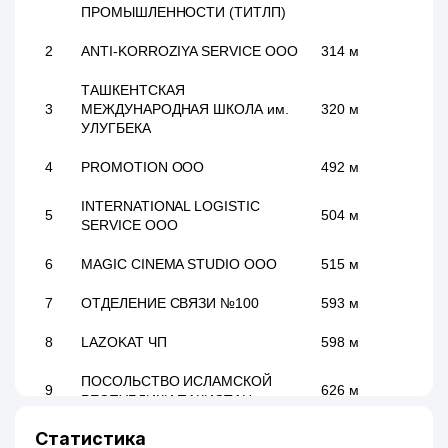
ПРОМЫШЛЕННОСТИ (ТИТЛП)
2
ANTI-KORROZIYA SERVICE ООО
314 м
ТАШКЕНТСКАЯ
3
МЕЖДУНАРОДНАЯ ШКОЛА им.
320 м
УЛУГБЕКА
4
PROMOTION ООО
492 м
INTERNATIONAL LOGISTIC
5
504 м
SERVICE ООО
6
MAGIC CINEMA STUDIO ООО
515 м
7
ОТДЕЛЕНИЕ СВЯЗИ №100
593 м
8
LAZOKAT ЧП
598 м
ПОСОЛЬСТВО ИСЛАМСКОЙ
9
626 м
РЕСПУБЛИКИ ПАКИСТАН
Статистика
YAKKASAROY ADVOKATLARI