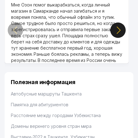
Мне Озон помог выкарабкаться, когда личный
магазин в Самарканде начал загибаться и я
вовремя поняла, что обычный офлайн это тупик.
Самое трудное было просто решиться, но когда
зарегистрировалась и отправила первые заказы,
весь страх сразу ушел. Площадка полностью
берет на себя доставку до клиентов и для одежды
тут хранение бесплатное первый год, хорошая
экономия. Раньше боялась рекламы, а теперь вижу
результаты. В последнее время из России очень
много заказывают, а вначале только по
Узбекистану брали, но вяло. Удалось раскрутиться,
дальше развиваюсь потихоньку😊
Полезная информация
Hamida 03.08.2026 12:45:39
Автобусные маршруты Ташкента
Памятка для абитуриентов
Расстояние между городами Узбекистана
Домены верхнего уровня стран мира
Выставки-2022 в Ташкенте, Узбекистан