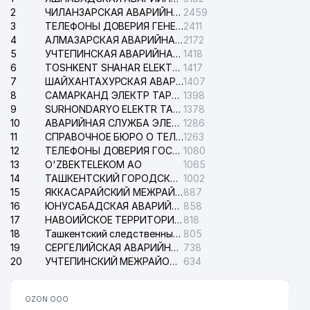
2
ЧИЛАНЗАРСКАЯ АВАРИЙНАЯ СЛУЖБА ЭЛЕКТРОСЕТИ
2459
3
ТЕЛЕФОНЫ ДОВЕРИЯ ГЕНЕРАЛЬНОЙ ПРОКУРАТУРЫ РЕСПУБЛИКИ УЗБЕКИСТАН
2411
4
АЛМАЗАРСКАЯ АВАРИЙНАЯ СЛУЖБА ЭЛЕКТРОСЕТИ
2172
5
УЧТЕПИНСКАЯ АВАРИЙНАЯ СЛУЖБА ЭЛЕКТРОСЕТИ
1418
6
TOSHKENT SHAHAR ELEKTR TARMOQLARI KORXONASI АО
1417
7
ШАЙХАНТАХУРСКАЯ АВАРИЙНАЯ СЛУЖБА ЭЛЕКТРОСЕТИ
1407
8
САМАРКАНД ЭЛЕКТР ТАРМОКЛАРИ АО
1398
9
SURHONDARYO ELEKTR TARMOKLARI АО
1378
10
АВАРИЙНАЯ СЛУЖБА ЭЛЕКТРОСЕТИ ТАШКЕНТСКОГО РАЙОНА
1286
11
СПРАВОЧНОЕ БЮРО О ТЕЛЕФОНАХ ОРГАНИЗАЦИЙ г. ТАШКЕНТА
1263
12
ТЕЛЕФОНЫ ДОВЕРИЯ ГОСУДАРСТВЕННОГО ЦЕНТРА ТЕСТИРОВАНИЯ
1080
13
O'ZBEKTELEKOM АО
1065
14
ТАШКЕНТСКИЙ ГОРОДСКОЙ СУД ПО ГРАЖДАНСКИМ ДЕЛАМ
1002
15
ЯККАСАРАЙСКИЙ МЕЖРАЙОННЫЙ СУД ПО ГРАЖДАНСКИМ ДЕЛАМ
887
16
ЮНУСАБАДСКАЯ АВАРИЙНАЯ СЛУЖБА ЭЛЕКТРОСЕТИ
858
17
НАВОИЙСКОЕ ТЕРРИТОРИАЛЬНОЕ ПРЕДПРИЯТИЕ ЭЛЕКТРОСЕТИ АО
818
18
Ташкентский следственный изолятор
805
19
СЕРГЕЛИЙСКАЯ АВАРИЙНАЯ СЛУЖБА ЭЛЕКТРОСЕТИ
738
20
УЧТЕПИНСКИЙ МЕЖРАЙОННЫЙ СУД ПО ГРАЖДАНСКИМ ДЕЛАМ
634
OZON ООО