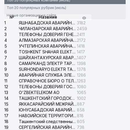
Топ 20 популярных компаний (июль)
Топ 20 популярных рубрик (июль)
Новые организации на сайте
№
Назвние
1
ЯШНАБАДСКАЯ АВАРИЙНАЯ СЛУЖБА ЭЛЕКТРОСЕТИ
3182
2
ЧИЛАНЗАРСКАЯ АВАРИЙНАЯ СЛУЖБА ЭЛЕКТРОСЕТИ
2459
3
ТЕЛЕФОНЫ ДОВЕРИЯ ГЕНЕРАЛЬНОЙ ПРОКУРАТУРЫ РЕСПУБЛИКИ УЗБЕКИСТАН
2411
4
АЛМАЗАРСКАЯ АВАРИЙНАЯ СЛУЖБА ЭЛЕКТРОСЕТИ
2172
5
УЧТЕПИНСКАЯ АВАРИЙНАЯ СЛУЖБА ЭЛЕКТРОСЕТИ
1418
6
TOSHKENT SHAHAR ELEKTR TARMOQLARI KORXONASI АО
1417
7
ШАЙХАНТАХУРСКАЯ АВАРИЙНАЯ СЛУЖБА ЭЛЕКТРОСЕТИ
1407
8
САМАРКАНД ЭЛЕКТР ТАРМОКЛАРИ АО
1398
9
SURHONDARYO ELEKTR TARMOKLARI АО
1378
10
АВАРИЙНАЯ СЛУЖБА ЭЛЕКТРОСЕТИ ТАШКЕНТСКОГО РАЙОНА
1286
11
СПРАВОЧНОЕ БЮРО О ТЕЛЕФОНАХ ОРГАНИЗАЦИЙ г. ТАШКЕНТА
1263
12
ТЕЛЕФОНЫ ДОВЕРИЯ ГОСУДАРСТВЕННОГО ЦЕНТРА ТЕСТИРОВАНИЯ
1080
13
O'ZBEKTELEKOM АО
1065
14
ТАШКЕНТСКИЙ ГОРОДСКОЙ СУД ПО ГРАЖДАНСКИМ ДЕЛАМ
1002
15
ЯККАСАРАЙСКИЙ МЕЖРАЙОННЫЙ СУД ПО ГРАЖДАНСКИМ ДЕЛАМ
887
16
ЮНУСАБАДСКАЯ АВАРИЙНАЯ СЛУЖБА ЭЛЕКТРОСЕТИ
858
17
НАВОИЙСКОЕ ТЕРРИТОРИАЛЬНОЕ ПРЕДПРИЯТИЕ ЭЛЕКТРОСЕТИ АО
818
18
Ташкентский следственный изолятор
805
19
СЕРГЕЛИЙСКАЯ АВАРИЙНАЯ СЛУЖБА ЭЛЕКТРОСЕТИ
738