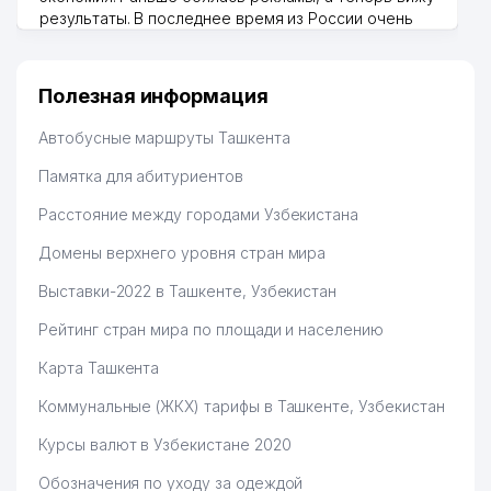
результаты. В последнее время из России очень
много заказывают, а вначале только по
Узбекистану брали, но вяло. Удалось раскрутиться,
дальше развиваюсь потихоньку😊
Полезная информация
Hamida 03.08.2026 12:45:39
Автобусные маршруты Ташкента
Памятка для абитуриентов
Расстояние между городами Узбекистана
Домены верхнего уровня стран мира
Выставки-2022 в Ташкенте, Узбекистан
Рейтинг стран мира по площади и населению
Карта Ташкента
Коммунальные (ЖКХ) тарифы в Ташкенте, Узбекистан
Курсы валют в Узбекистане 2020
Обозначения по уходу за одеждой