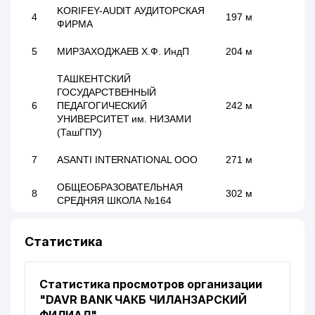
KORIFEY-AUDIT АУДИТОРСКАЯ
4
197 м
ФИРМА
5
МИРЗАХОДЖАЕВ Х.Ф. ИндП
204 м
ТАШКЕНТСКИЙ
ГОСУДАРСТВЕННЫЙ
6
ПЕДАГОГИЧЕСКИЙ
242 м
УНИВЕРСИТЕТ им. НИЗАМИ
(ТашГПУ)
7
ASANTI INTERNATIONAL ООО
271 м
ОБЩЕОБРАЗОВАТЕЛЬНАЯ
8
302 м
СРЕДНЯЯ ШКОЛА №164
INTEGRO RENTAL BUSINESS ИП
9
315 м
Статистика
ООО
10
ANGLESEY FOOD ООО
319 м
Статистика просмотров организации
11
JASMIN ULUGBEK FARM ООО
428 м
"DAVR BANK ЧАКБ ЧИЛАНЗАРСКИЙ