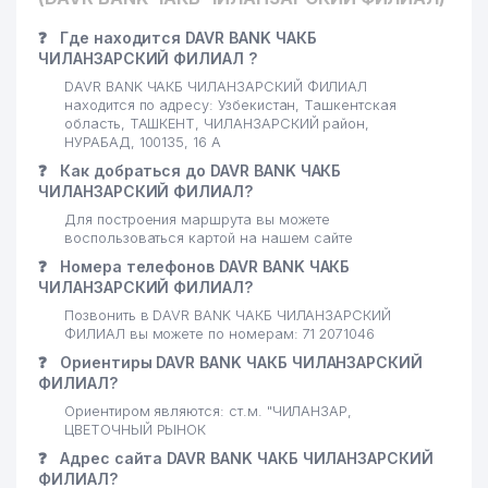
21
ART PRINT AND TEXTILE ООО
727 м
❓
Где находится DAVR BANK ЧАКБ
ЧИЛАНЗАРСКИЙ ФИЛИАЛ ?
22
BILIMINTERTRANS ООО
758 м
DAVR BANK ЧАКБ ЧИЛАНЗАРСКИЙ ФИЛИАЛ
находится по адресу: Узбекистан, Ташкентская
DAROMAD MUNIRA FAYZ
область, ТАШКЕНТ, ЧИЛАНЗАРСКИЙ район,
23
759 м
TEXTILE ООО
НУРАБАД, 100135, 16 А
❓
Как добраться до DAVR BANK ЧАКБ
24
ХОРЕЗМ ШАКАР ООО
776 м
ЧИЛАНЗАРСКИЙ ФИЛИАЛ?
Для построения маршрута вы можете
25
ACCOUNT MASTER ООО
794 м
воспользоваться картой на нашем сайте
AIRCUZ АССОЦИАЦИЯ
❓
Номера телефонов DAVR BANK ЧАКБ
МЕЖДУНАРОДНЫХ
ЧИЛАНЗАРСКИЙ ФИЛИАЛ?
26
798 м
АВТОМОБИЛЬНЫХ
Позвонить в DAVR BANK ЧАКБ ЧИЛАНЗАРСКИЙ
ПЕРЕВОЗЧИКОВ УЗБЕКИСТАНА
ФИЛИАЛ вы можете по номерам: 71 2071046
❓
Ориентиры DAVR BANK ЧАКБ ЧИЛАНЗАРСКИЙ
27
ASTER IT SERVICE ООО
799 м
ФИЛИАЛ?
Ориентиром являются: ст.м. "ЧИЛАНЗАР,
ТАШКЕНТСКИЙ КИСЛОРОДНЫЙ
28
807 м
ЦВЕТОЧНЫЙ РЫНОК
ЗАВОД ГП
❓
Адрес сайта DAVR BANK ЧАКБ ЧИЛАНЗАРСКИЙ
29
VINLAD ООО
808 м
ФИЛИАЛ?