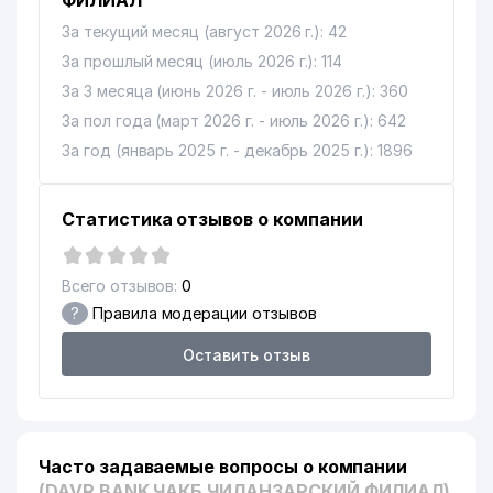
ФИЛИАЛ"
ОБЩЕОБРАЗОВАТЕЛЬНАЯ
12
429 м
За текущий месяц (август 2026 г.): 42
СРЕДНЯЯ ШКОЛА №195
За прошлый месяц (июль 2026 г.): 114
УПРАВЛЕНИЕ СТАТИСТИКИ
13
445 м
За 3 месяца (июнь 2026 г. - июль 2026 г.): 360
ЧИЛАНЗАРСКОГО РАЙОНА
За пол года (март 2026 г. - июль 2026 г.): 642
ХОКИМИЯТ ЧИЛАНЗАРСКОГО
За год (январь 2025 г. - декабрь 2025 г.): 1896
14
446 м
РАЙОНА
15
IFFATLI KELIN НОУ
484 м
Статистика отзывов о компании
16
BINKAT TRADE ООО
528 м
Всего отзывов:
0
РЕСПУБЛИКАНСКИЙ
СПЕЦИАЛИЗИРОВАННЫЙ
?
Правила модерации отзывов
17
538 м
ЦЕНТР ХИРУРГИИ им.
АКАДЕМИКА В.В. ВАХИДОВА
Оставить отзыв
18
NUR MED SERVIS ООО
552 м
19
SIFAT-BIZNES-SAVDO ООО
651 м
Часто задаваемые вопросы о компании
20
BABYLON TEX ООО
725 м
(DAVR BANK ЧАКБ ЧИЛАНЗАРСКИЙ ФИЛИАЛ)