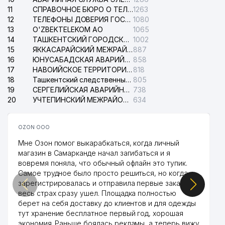
СРЕДНЯЯ ШКОЛА №131
11
СПРАВОЧНОЕ БЮРО О ТЕЛЕФОНАХ ОРГАНИЗАЦИЙ г. ТАШКЕНТА
1263
12
ТЕЛЕФОНЫ ДОВЕРИЯ ГОСУДАРСТВЕННОГО ЦЕНТРА ТЕСТИРОВАНИЯ
1080
40
SERVER-SERVIS-PLYUS ЧП
919 м
13
O'ZBEKTELEKOM АО
1065
14
ТАШКЕНТСКИЙ ГОРОДСКОЙ СУД ПО ГРАЖДАНСКИМ ДЕЛАМ
1002
41
CHERSI ООО
938 м
15
ЯККАСАРАЙСКИЙ МЕЖРАЙОННЫЙ СУД ПО ГРАЖДАНСКИМ ДЕЛАМ
887
16
ЮНУСАБАДСКАЯ АВАРИЙНАЯ СЛУЖБА ЭЛЕКТРОСЕТИ
858
42
KOMPYUTER SPEKTR ООО
938 м
17
НАВОИЙСКОЕ ТЕРРИТОРИАЛЬНОЕ ПРЕДПРИЯТИЕ ЭЛЕКТРОСЕТИ АО
818
18
Ташкентский следственный изолятор
805
43
INTER CAPITAL СП ООО
945 м
19
СЕРГЕЛИЙСКАЯ АВАРИЙНАЯ СЛУЖБА ЭЛЕКТРОСЕТИ
738
20
УЧТЕПИНСКИЙ МЕЖРАЙОННЫЙ СУД ПО ГРАЖДАНСКИМ ДЕЛАМ
634
44
KANS-SARBON ООО
961 м
45
CHILONZOR SAVDO UYI ООО
964 м
OZON ООО
Мне Озон помог выкарабкаться, когда личный
магазин в Самарканде начал загибаться и я
вовремя поняла, что обычный офлайн это тупик.
Самое трудное было просто решиться, но когда
зарегистрировалась и отправила первые заказы,
весь страх сразу ушел. Площадка полностью
берет на себя доставку до клиентов и для одежды
тут хранение бесплатное первый год, хорошая
экономия. Раньше боялась рекламы, а теперь вижу