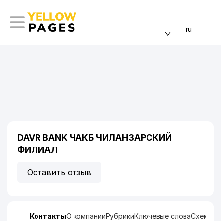
ru
DAVR BANK ЧАКБ ЧИЛАНЗАРСКИЙ
ФИЛИАЛ
Оставить отзыв
Контакты
О компании
Рубрики
Ключевые слова
Схема п