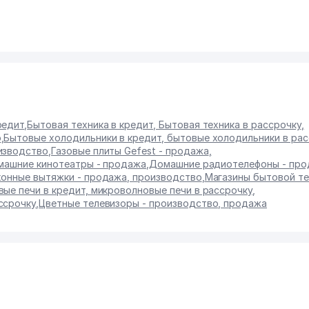
редит
,
Бытовая техника в кредит, Бытовая техника в рассрочку
,
о
,
Бытовые холодильники в кредит, бытовые холодильники в рас
изводство
,
Газовые плиты Gefest - продажа
,
ашние кинотеатры - продажа
,
Домашние радиотелефоны - пр
хонные вытяжки - продажа, производство
,
Магазины бытовой те
ые печи в кредит, микроволновые печи в рассрочку
,
ссрочку
,
Цветные телевизоры - производство, продажа