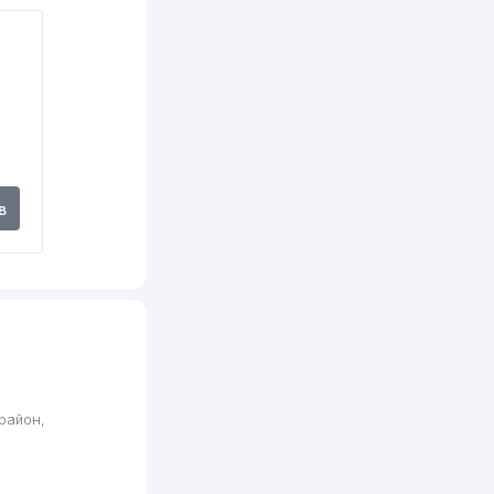
в
район,