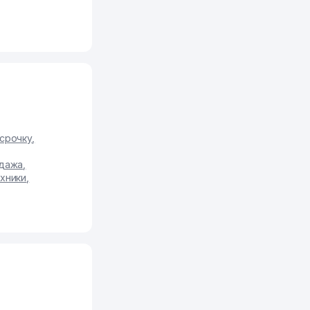
срочку
,
одажа
,
хники
,