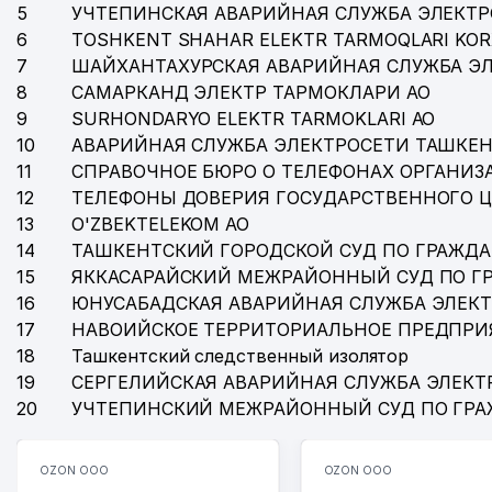
5
УЧТЕПИНСКАЯ АВАРИЙНАЯ СЛУЖБА ЭЛЕКТ
6
TOSHKENT SHAHAR ELEKTR TARMOQLARI KOR
7
ШАЙХАНТАХУРСКАЯ АВАРИЙНАЯ СЛУЖБА Э
8
САМАРКАНД ЭЛЕКТР ТАРМОКЛАРИ АО
9
SURHONDARYO ELEKTR TARMOKLARI АО
10
АВАРИЙНАЯ СЛУЖБА ЭЛЕКТРОСЕТИ ТАШКЕН
11
СПРАВОЧНОЕ БЮРО О ТЕЛЕФОНАХ ОРГАНИЗА
12
ТЕЛЕФОНЫ ДОВЕРИЯ ГОСУДАРСТВЕННОГО 
13
O'ZBEKTELEKOM АО
14
ТАШКЕНТСКИЙ ГОРОДСКОЙ СУД ПО ГРАЖД
15
ЯККАСАРАЙСКИЙ МЕЖРАЙОННЫЙ СУД ПО Г
16
ЮНУСАБАДСКАЯ АВАРИЙНАЯ СЛУЖБА ЭЛЕК
17
НАВОИЙСКОЕ ТЕРРИТОРИАЛЬНОЕ ПРЕДПРИ
18
Ташкентский следственный изолятор
19
СЕРГЕЛИЙСКАЯ АВАРИЙНАЯ СЛУЖБА ЭЛЕКТ
20
УЧТЕПИНСКИЙ МЕЖРАЙОННЫЙ СУД ПО ГР
OZON ООО
OZON ООО