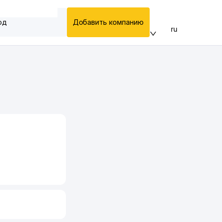
од
Добавить компанию
ru