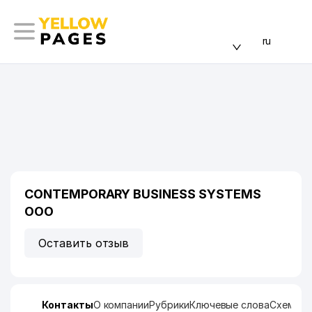
ru
CONTEMPORARY BUSINESS SYSTEMS
ООО
Оставить отзыв
Контакты
О компании
Рубрики
Ключевые слова
Схема п