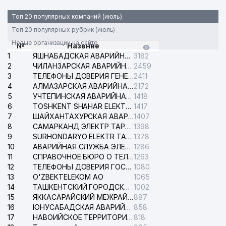
Топ 20 популярных компаний (июль)
Топ 20 популярных рубрик (июль)
Новые организации на сайте
№
Назвние
1
ЯШНАБАДСКАЯ АВАРИЙНАЯ СЛУЖБА ЭЛЕКТРОСЕТИ
3182
2
ЧИЛАНЗАРСКАЯ АВАРИЙНАЯ СЛУЖБА ЭЛЕКТРОСЕТИ
2459
3
ТЕЛЕФОНЫ ДОВЕРИЯ ГЕНЕРАЛЬНОЙ ПРОКУРАТУРЫ РЕСПУБЛИКИ УЗБЕКИСТАН
2411
4
АЛМАЗАРСКАЯ АВАРИЙНАЯ СЛУЖБА ЭЛЕКТРОСЕТИ
2172
5
УЧТЕПИНСКАЯ АВАРИЙНАЯ СЛУЖБА ЭЛЕКТРОСЕТИ
1418
6
TOSHKENT SHAHAR ELEKTR TARMOQLARI KORXONASI АО
1417
7
ШАЙХАНТАХУРСКАЯ АВАРИЙНАЯ СЛУЖБА ЭЛЕКТРОСЕТИ
1407
8
САМАРКАНД ЭЛЕКТР ТАРМОКЛАРИ АО
1398
9
SURHONDARYO ELEKTR TARMOKLARI АО
1378
10
АВАРИЙНАЯ СЛУЖБА ЭЛЕКТРОСЕТИ ТАШКЕНТСКОГО РАЙОНА
1286
11
СПРАВОЧНОЕ БЮРО О ТЕЛЕФОНАХ ОРГАНИЗАЦИЙ г. ТАШКЕНТА
1263
12
ТЕЛЕФОНЫ ДОВЕРИЯ ГОСУДАРСТВЕННОГО ЦЕНТРА ТЕСТИРОВАНИЯ
1080
13
O'ZBEKTELEKOM АО
1065
14
ТАШКЕНТСКИЙ ГОРОДСКОЙ СУД ПО ГРАЖДАНСКИМ ДЕЛАМ
1002
15
ЯККАСАРАЙСКИЙ МЕЖРАЙОННЫЙ СУД ПО ГРАЖДАНСКИМ ДЕЛАМ
887
16
ЮНУСАБАДСКАЯ АВАРИЙНАЯ СЛУЖБА ЭЛЕКТРОСЕТИ
858
17
НАВОИЙСКОЕ ТЕРРИТОРИАЛЬНОЕ ПРЕДПРИЯТИЕ ЭЛЕКТРОСЕТИ АО
818