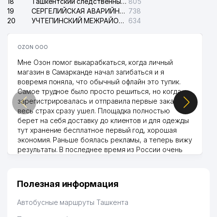
18
Ташкентский следственный изолятор
805
19
СЕРГЕЛИЙСКАЯ АВАРИЙНАЯ СЛУЖБА ЭЛЕКТРОСЕТИ
738
20
УЧТЕПИНСКИЙ МЕЖРАЙОННЫЙ СУД ПО ГРАЖДАНСКИМ ДЕЛАМ
634
OZON ООО
Мне Озон помог выкарабкаться, когда личный
магазин в Самарканде начал загибаться и я
вовремя поняла, что обычный офлайн это тупик.
Самое трудное было просто решиться, но когда
зарегистрировалась и отправила первые заказы,
весь страх сразу ушел. Площадка полностью
берет на себя доставку до клиентов и для одежды
тут хранение бесплатное первый год, хорошая
экономия. Раньше боялась рекламы, а теперь вижу
результаты. В последнее время из России очень
много заказывают, а вначале только по
Узбекистану брали, но вяло. Удалось раскрутиться,
дальше развиваюсь потихоньку😊
Полезная информация
Hamida 03.08.2026 12:45:39
Автобусные маршруты Ташкента