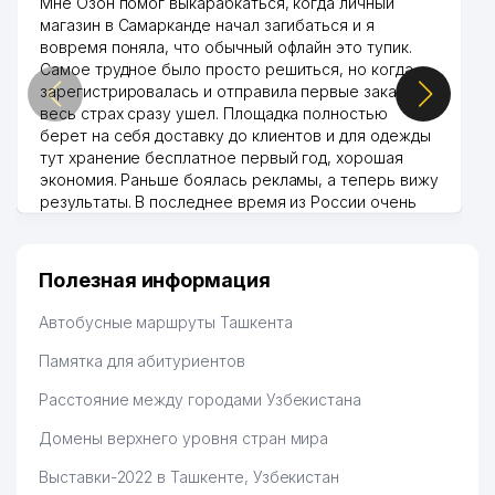
Мне Озон помог выкарабкаться, когда личный
магазин в Самарканде начал загибаться и я
вовремя поняла, что обычный офлайн это тупик.
Самое трудное было просто решиться, но когда
зарегистрировалась и отправила первые заказы,
весь страх сразу ушел. Площадка полностью
берет на себя доставку до клиентов и для одежды
тут хранение бесплатное первый год, хорошая
экономия. Раньше боялась рекламы, а теперь вижу
результаты. В последнее время из России очень
много заказывают, а вначале только по
Узбекистану брали, но вяло. Удалось раскрутиться,
дальше развиваюсь потихоньку😊
Полезная информация
Hamida 03.08.2026 12:45:39
Автобусные маршруты Ташкента
Памятка для абитуриентов
Расстояние между городами Узбекистана
Домены верхнего уровня стран мира
Выставки-2022 в Ташкенте, Узбекистан