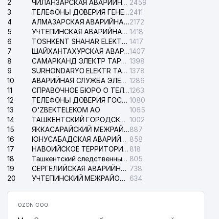
2
ЧИЛАНЗАРСКАЯ АВАРИЙНАЯ СЛУЖБА ЭЛЕКТРОСЕТИ
2459
3
ТЕЛЕФОНЫ ДОВЕРИЯ ГЕНЕРАЛЬНОЙ ПРОКУРАТУРЫ РЕСПУБЛИКИ УЗБЕКИСТАН
2411
4
АЛМАЗАРСКАЯ АВАРИЙНАЯ СЛУЖБА ЭЛЕКТРОСЕТИ
2172
5
УЧТЕПИНСКАЯ АВАРИЙНАЯ СЛУЖБА ЭЛЕКТРОСЕТИ
1418
6
TOSHKENT SHAHAR ELEKTR TARMOQLARI KORXONASI АО
1417
7
ШАЙХАНТАХУРСКАЯ АВАРИЙНАЯ СЛУЖБА ЭЛЕКТРОСЕТИ
1407
8
САМАРКАНД ЭЛЕКТР ТАРМОКЛАРИ АО
1398
9
SURHONDARYO ELEKTR TARMOKLARI АО
1378
10
АВАРИЙНАЯ СЛУЖБА ЭЛЕКТРОСЕТИ ТАШКЕНТСКОГО РАЙОНА
1286
11
СПРАВОЧНОЕ БЮРО О ТЕЛЕФОНАХ ОРГАНИЗАЦИЙ г. ТАШКЕНТА
1263
12
ТЕЛЕФОНЫ ДОВЕРИЯ ГОСУДАРСТВЕННОГО ЦЕНТРА ТЕСТИРОВАНИЯ
1080
13
O'ZBEKTELEKOM АО
1065
14
ТАШКЕНТСКИЙ ГОРОДСКОЙ СУД ПО ГРАЖДАНСКИМ ДЕЛАМ
1002
15
ЯККАСАРАЙСКИЙ МЕЖРАЙОННЫЙ СУД ПО ГРАЖДАНСКИМ ДЕЛАМ
887
16
ЮНУСАБАДСКАЯ АВАРИЙНАЯ СЛУЖБА ЭЛЕКТРОСЕТИ
858
17
НАВОИЙСКОЕ ТЕРРИТОРИАЛЬНОЕ ПРЕДПРИЯТИЕ ЭЛЕКТРОСЕТИ АО
818
18
Ташкентский следственный изолятор
805
19
СЕРГЕЛИЙСКАЯ АВАРИЙНАЯ СЛУЖБА ЭЛЕКТРОСЕТИ
738
20
УЧТЕПИНСКИЙ МЕЖРАЙОННЫЙ СУД ПО ГРАЖДАНСКИМ ДЕЛАМ
634
OZON ООО