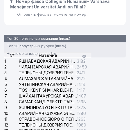
❓
Номер факса Collegium Humanum- Varshava
Menejment Universitet Andijon Filial?
Отправить факс вы можете на номер .
Топ 20 популярных компаний (июль)
Топ 20 популярных рубрик (июль)
Новые организации на сайте
№
Назвние
1
ЯШНАБАДСКАЯ АВАРИЙНАЯ СЛУЖБА ЭЛЕКТРОСЕТИ
3182
2
ЧИЛАНЗАРСКАЯ АВАРИЙНАЯ СЛУЖБА ЭЛЕКТРОСЕТИ
2459
3
ТЕЛЕФОНЫ ДОВЕРИЯ ГЕНЕРАЛЬНОЙ ПРОКУРАТУРЫ РЕСПУБЛИКИ УЗБЕКИСТАН
2411
4
АЛМАЗАРСКАЯ АВАРИЙНАЯ СЛУЖБА ЭЛЕКТРОСЕТИ
2172
5
УЧТЕПИНСКАЯ АВАРИЙНАЯ СЛУЖБА ЭЛЕКТРОСЕТИ
1418
6
TOSHKENT SHAHAR ELEKTR TARMOQLARI KORXONASI АО
1417
7
ШАЙХАНТАХУРСКАЯ АВАРИЙНАЯ СЛУЖБА ЭЛЕКТРОСЕТИ
1407
8
САМАРКАНД ЭЛЕКТР ТАРМОКЛАРИ АО
1398
9
SURHONDARYO ELEKTR TARMOKLARI АО
1378
10
АВАРИЙНАЯ СЛУЖБА ЭЛЕКТРОСЕТИ ТАШКЕНТСКОГО РАЙОНА
1286
11
СПРАВОЧНОЕ БЮРО О ТЕЛЕФОНАХ ОРГАНИЗАЦИЙ г. ТАШКЕНТА
1263
12
ТЕЛЕФОНЫ ДОВЕРИЯ ГОСУДАРСТВЕННОГО ЦЕНТРА ТЕСТИРОВАНИЯ
1080