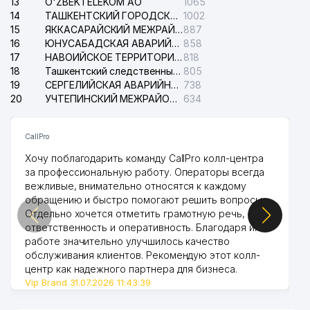
13
O'ZBEKTELEKOM АО
1065
14
ТАШКЕНТСКИЙ ГОРОДСКОЙ СУД ПО ГРАЖДАНСКИМ ДЕЛАМ
1002
15
ЯККАСАРАЙСКИЙ МЕЖРАЙОННЫЙ СУД ПО ГРАЖДАНСКИМ ДЕЛАМ
887
16
ЮНУСАБАДСКАЯ АВАРИЙНАЯ СЛУЖБА ЭЛЕКТРОСЕТИ
858
17
НАВОИЙСКОЕ ТЕРРИТОРИАЛЬНОЕ ПРЕДПРИЯТИЕ ЭЛЕКТРОСЕТИ АО
818
18
Ташкентский следственный изолятор
805
19
СЕРГЕЛИЙСКАЯ АВАРИЙНАЯ СЛУЖБА ЭЛЕКТРОСЕТИ
738
20
УЧТЕПИНСКИЙ МЕЖРАЙОННЫЙ СУД ПО ГРАЖДАНСКИМ ДЕЛАМ
634
CallPro
Хочу поблагодарить команду CallPro колл-центра
за профессиональную работу. Операторы всегда
вежливые, внимательно относятся к каждому
обращению и быстро помогают решить вопросы.
Отдельно хочется отметить грамотную речь,
ответственность и оперативность. Благодаря их
работе значительно улучшилось качество
обслуживания клиентов. Рекомендую этот колл-
центр как надежного партнера для бизнеса.
Vip Brand 31.07.2026 11:43:39