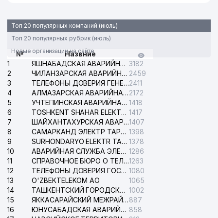
Топ 20 популярных компаний (июль)
Топ 20 популярных рубрик (июль)
Новые организации на сайте
№
Назвние
1
ЯШНАБАДСКАЯ АВАРИЙНАЯ СЛУЖБА ЭЛЕКТРОСЕТИ
3182
2
ЧИЛАНЗАРСКАЯ АВАРИЙНАЯ СЛУЖБА ЭЛЕКТРОСЕТИ
2459
3
ТЕЛЕФОНЫ ДОВЕРИЯ ГЕНЕРАЛЬНОЙ ПРОКУРАТУРЫ РЕСПУБЛИКИ УЗБЕКИСТАН
2411
4
АЛМАЗАРСКАЯ АВАРИЙНАЯ СЛУЖБА ЭЛЕКТРОСЕТИ
2172
5
УЧТЕПИНСКАЯ АВАРИЙНАЯ СЛУЖБА ЭЛЕКТРОСЕТИ
1418
6
TOSHKENT SHAHAR ELEKTR TARMOQLARI KORXONASI АО
1417
7
ШАЙХАНТАХУРСКАЯ АВАРИЙНАЯ СЛУЖБА ЭЛЕКТРОСЕТИ
1407
8
САМАРКАНД ЭЛЕКТР ТАРМОКЛАРИ АО
1398
9
SURHONDARYO ELEKTR TARMOKLARI АО
1378
10
АВАРИЙНАЯ СЛУЖБА ЭЛЕКТРОСЕТИ ТАШКЕНТСКОГО РАЙОНА
1286
11
СПРАВОЧНОЕ БЮРО О ТЕЛЕФОНАХ ОРГАНИЗАЦИЙ г. ТАШКЕНТА
1263
12
ТЕЛЕФОНЫ ДОВЕРИЯ ГОСУДАРСТВЕННОГО ЦЕНТРА ТЕСТИРОВАНИЯ
1080
13
O'ZBEKTELEKOM АО
1065
14
ТАШКЕНТСКИЙ ГОРОДСКОЙ СУД ПО ГРАЖДАНСКИМ ДЕЛАМ
1002
15
ЯККАСАРАЙСКИЙ МЕЖРАЙОННЫЙ СУД ПО ГРАЖДАНСКИМ ДЕЛАМ
887
16
ЮНУСАБАДСКАЯ АВАРИЙНАЯ СЛУЖБА ЭЛЕКТРОСЕТИ
858