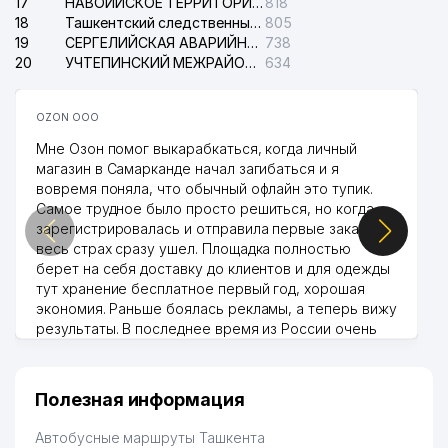
17
НАВОИЙСКОЕ ТЕРРИТОРИАЛЬНОЕ ПРЕДПРИЯТИЕ ЭЛЕКТРОСЕТИ АО
818
18
Ташкентский следственный изолятор
805
19
СЕРГЕЛИЙСКАЯ АВАРИЙНАЯ СЛУЖБА ЭЛЕКТРОСЕТИ
738
20
УЧТЕПИНСКИЙ МЕЖРАЙОННЫЙ СУД ПО ГРАЖДАНСКИМ ДЕЛАМ
634
OZON ООО
Мне Озон помог выкарабкаться, когда личный
магазин в Самарканде начал загибаться и я
вовремя поняла, что обычный офлайн это тупик.
Самое трудное было просто решиться, но когда
зарегистрировалась и отправила первые заказы,
весь страх сразу ушел. Площадка полностью
берет на себя доставку до клиентов и для одежды
тут хранение бесплатное первый год, хорошая
экономия. Раньше боялась рекламы, а теперь вижу
результаты. В последнее время из России очень
много заказывают, а вначале только по
Узбекистану брали, но вяло. Удалось раскрутиться,
дальше развиваюсь потихоньку😊
Полезная информация
Hamida 03.08.2026 12:45:39
Автобусные маршруты Ташкента