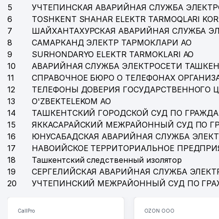
5
УЧТЕПИНСКАЯ АВАРИЙНАЯ СЛУЖБА ЭЛЕКТ
6
TOSHKENT SHAHAR ELEKTR TARMOQLARI KOR
7
ШАЙХАНТАХУРСКАЯ АВАРИЙНАЯ СЛУЖБА Э
8
САМАРКАНД ЭЛЕКТР ТАРМОКЛАРИ АО
9
SURHONDARYO ELEKTR TARMOKLARI АО
10
АВАРИЙНАЯ СЛУЖБА ЭЛЕКТРОСЕТИ ТАШКЕН
11
СПРАВОЧНОЕ БЮРО О ТЕЛЕФОНАХ ОРГАНИЗА
12
ТЕЛЕФОНЫ ДОВЕРИЯ ГОСУДАРСТВЕННОГО 
13
O'ZBEKTELEKOM АО
14
ТАШКЕНТСКИЙ ГОРОДСКОЙ СУД ПО ГРАЖД
15
ЯККАСАРАЙСКИЙ МЕЖРАЙОННЫЙ СУД ПО Г
16
ЮНУСАБАДСКАЯ АВАРИЙНАЯ СЛУЖБА ЭЛЕК
17
НАВОИЙСКОЕ ТЕРРИТОРИАЛЬНОЕ ПРЕДПРИ
18
Ташкентский следственный изолятор
19
СЕРГЕЛИЙСКАЯ АВАРИЙНАЯ СЛУЖБА ЭЛЕКТ
20
УЧТЕПИНСКИЙ МЕЖРАЙОННЫЙ СУД ПО ГР
CallPro
OZON ООО