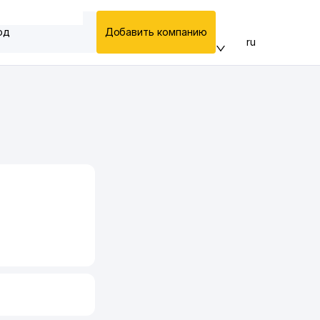
од
Добавить компанию
ru