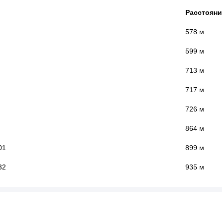
Расстояни
578 м
599 м
713 м
717 м
726 м
864 м
01
899 м
32
935 м