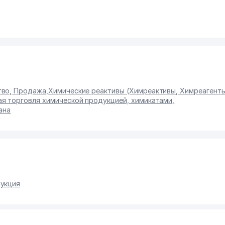
тво, Продажа
,
Химические реактивы (Химреактивы, Химреагент
я торговля химической продукцией, химикатами
,
ана
дукция