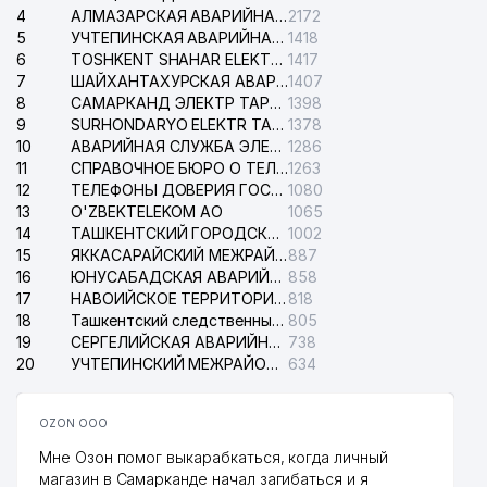
4
АЛМАЗАРСКАЯ АВАРИЙНАЯ СЛУЖБА ЭЛЕКТРОСЕТИ
2172
5
УЧТЕПИНСКАЯ АВАРИЙНАЯ СЛУЖБА ЭЛЕКТРОСЕТИ
1418
6
TOSHKENT SHAHAR ELEKTR TARMOQLARI KORXONASI АО
1417
7
ШАЙХАНТАХУРСКАЯ АВАРИЙНАЯ СЛУЖБА ЭЛЕКТРОСЕТИ
1407
8
САМАРКАНД ЭЛЕКТР ТАРМОКЛАРИ АО
1398
9
SURHONDARYO ELEKTR TARMOKLARI АО
1378
10
АВАРИЙНАЯ СЛУЖБА ЭЛЕКТРОСЕТИ ТАШКЕНТСКОГО РАЙОНА
1286
11
СПРАВОЧНОЕ БЮРО О ТЕЛЕФОНАХ ОРГАНИЗАЦИЙ г. ТАШКЕНТА
1263
12
ТЕЛЕФОНЫ ДОВЕРИЯ ГОСУДАРСТВЕННОГО ЦЕНТРА ТЕСТИРОВАНИЯ
1080
13
O'ZBEKTELEKOM АО
1065
14
ТАШКЕНТСКИЙ ГОРОДСКОЙ СУД ПО ГРАЖДАНСКИМ ДЕЛАМ
1002
15
ЯККАСАРАЙСКИЙ МЕЖРАЙОННЫЙ СУД ПО ГРАЖДАНСКИМ ДЕЛАМ
887
16
ЮНУСАБАДСКАЯ АВАРИЙНАЯ СЛУЖБА ЭЛЕКТРОСЕТИ
858
17
НАВОИЙСКОЕ ТЕРРИТОРИАЛЬНОЕ ПРЕДПРИЯТИЕ ЭЛЕКТРОСЕТИ АО
818
18
Ташкентский следственный изолятор
805
19
СЕРГЕЛИЙСКАЯ АВАРИЙНАЯ СЛУЖБА ЭЛЕКТРОСЕТИ
738
20
УЧТЕПИНСКИЙ МЕЖРАЙОННЫЙ СУД ПО ГРАЖДАНСКИМ ДЕЛАМ
634
OZON ООО
Мне Озон помог выкарабкаться, когда личный
магазин в Самарканде начал загибаться и я