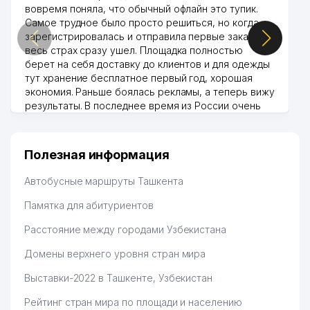
вовремя поняла, что обычный офлайн это тупик.
Самое трудное было просто решиться, но когда
зарегистрировалась и отправила первые заказы,
весь страх сразу ушел. Площадка полностью
берет на себя доставку до клиентов и для одежды
тут хранение бесплатное первый год, хорошая
экономия. Раньше боялась рекламы, а теперь вижу
результаты. В последнее время из России очень
много заказывают, а вначале только по
Узбекистану брали, но вяло. Удалось раскрутиться,
дальше развиваюсь потихоньку😊
Полезная информация
Hamida 03.08.2026 12:45:39
Автобусные маршруты Ташкента
Памятка для абитуриентов
Расстояние между городами Узбекистана
Домены верхнего уровня стран мира
Выставки-2022 в Ташкенте, Узбекистан
Рейтинг стран мира по площади и населению