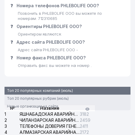
❓
Номера телефонов PHLEBOLIFE ООО?
Позвонить в PHLEBOLIFE ООО вы можете по
номерам: 712310685
❓
Ориентиры PHLEBOLIFE ООО?
Ориентиром являются:
❓
Адрес сайта PHLEBOLIFE ООО?
Адрес сайта PHLEBOLIFE ООО -
❓
Номер факса PHLEBOLIFE ООО?
Отправить факс вы можете на номер .
Топ 20 популярных компаний (июль)
Топ 20 популярных рубрик (июль)
Новые организации на сайте
№
Назвние
1
ЯШНАБАДСКАЯ АВАРИЙНАЯ СЛУЖБА ЭЛЕКТРОСЕТИ
3182
2
ЧИЛАНЗАРСКАЯ АВАРИЙНАЯ СЛУЖБА ЭЛЕКТРОСЕТИ
2459
3
ТЕЛЕФОНЫ ДОВЕРИЯ ГЕНЕРАЛЬНОЙ ПРОКУРАТУРЫ РЕСПУБЛИКИ УЗБЕКИСТАН
2411
4
АЛМАЗАРСКАЯ АВАРИЙНАЯ СЛУЖБА ЭЛЕКТРОСЕТИ
2172