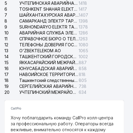
5
УЧТЕПИНСКАЯ АВАРИЙНАЯ СЛУЖБА ЭЛЕКТРОСЕТИ
1418
6
TOSHKENT SHAHAR ELEKTR TARMOQLARI KORXONASI АО
1417
7
ШАЙХАНТАХУРСКАЯ АВАРИЙНАЯ СЛУЖБА ЭЛЕКТРОСЕТИ
1407
8
САМАРКАНД ЭЛЕКТР ТАРМОКЛАРИ АО
1398
9
SURHONDARYO ELEKTR TARMOKLARI АО
1378
10
АВАРИЙНАЯ СЛУЖБА ЭЛЕКТРОСЕТИ ТАШКЕНТСКОГО РАЙОНА
1286
11
СПРАВОЧНОЕ БЮРО О ТЕЛЕФОНАХ ОРГАНИЗАЦИЙ г. ТАШКЕНТА
1263
12
ТЕЛЕФОНЫ ДОВЕРИЯ ГОСУДАРСТВЕННОГО ЦЕНТРА ТЕСТИРОВАНИЯ
1080
13
O'ZBEKTELEKOM АО
1065
14
ТАШКЕНТСКИЙ ГОРОДСКОЙ СУД ПО ГРАЖДАНСКИМ ДЕЛАМ
1002
15
ЯККАСАРАЙСКИЙ МЕЖРАЙОННЫЙ СУД ПО ГРАЖДАНСКИМ ДЕЛАМ
887
16
ЮНУСАБАДСКАЯ АВАРИЙНАЯ СЛУЖБА ЭЛЕКТРОСЕТИ
858
17
НАВОИЙСКОЕ ТЕРРИТОРИАЛЬНОЕ ПРЕДПРИЯТИЕ ЭЛЕКТРОСЕТИ АО
818
18
Ташкентский следственный изолятор
805
19
СЕРГЕЛИЙСКАЯ АВАРИЙНАЯ СЛУЖБА ЭЛЕКТРОСЕТИ
738
20
УЧТЕПИНСКИЙ МЕЖРАЙОННЫЙ СУД ПО ГРАЖДАНСКИМ ДЕЛАМ
634
CallPro
Хочу поблагодарить команду CallPro колл-центра
за профессиональную работу. Операторы всегда
вежливые, внимательно относятся к каждому