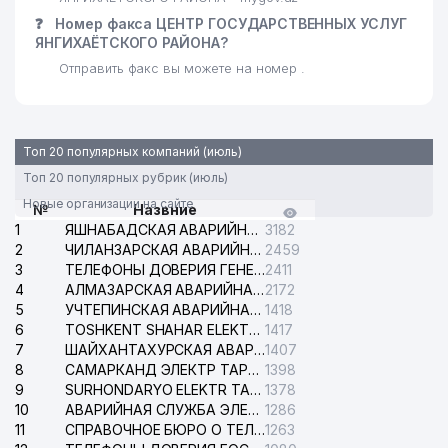
❓
Номер факса ЦЕНТР ГОСУДАРСТВЕННЫХ УСЛУГ
ЯНГИХАЁТСКОГО РАЙОНА?
Отправить факс вы можете на номер .
Топ 20 популярных компаний (июль)
Топ 20 популярных рубрик (июль)
Новые организации на сайте
№
Назвние
1
ЯШНАБАДСКАЯ АВАРИЙНАЯ СЛУЖБА ЭЛЕКТРОСЕТИ
3182
2
ЧИЛАНЗАРСКАЯ АВАРИЙНАЯ СЛУЖБА ЭЛЕКТРОСЕТИ
2459
3
ТЕЛЕФОНЫ ДОВЕРИЯ ГЕНЕРАЛЬНОЙ ПРОКУРАТУРЫ РЕСПУБЛИКИ УЗБЕКИСТАН
2411
4
АЛМАЗАРСКАЯ АВАРИЙНАЯ СЛУЖБА ЭЛЕКТРОСЕТИ
2172
5
УЧТЕПИНСКАЯ АВАРИЙНАЯ СЛУЖБА ЭЛЕКТРОСЕТИ
1418
6
TOSHKENT SHAHAR ELEKTR TARMOQLARI KORXONASI АО
1417
7
ШАЙХАНТАХУРСКАЯ АВАРИЙНАЯ СЛУЖБА ЭЛЕКТРОСЕТИ
1407
8
САМАРКАНД ЭЛЕКТР ТАРМОКЛАРИ АО
1398
9
SURHONDARYO ELEKTR TARMOKLARI АО
1378
10
АВАРИЙНАЯ СЛУЖБА ЭЛЕКТРОСЕТИ ТАШКЕНТСКОГО РАЙОНА
1286
11
СПРАВОЧНОЕ БЮРО О ТЕЛЕФОНАХ ОРГАНИЗАЦИЙ г. ТАШКЕНТА
1263