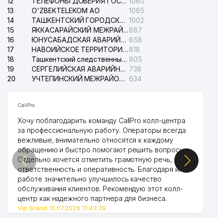
12
ТЕЛЕФОНЫ ДОВЕРИЯ ГОСУДАРСТВЕННОГО ЦЕНТРА ТЕСТИРОВАНИЯ
1080
13
O'ZBEKTELEKOM АО
1065
14
ТАШКЕНТСКИЙ ГОРОДСКОЙ СУД ПО ГРАЖДАНСКИМ ДЕЛАМ
1002
15
ЯККАСАРАЙСКИЙ МЕЖРАЙОННЫЙ СУД ПО ГРАЖДАНСКИМ ДЕЛАМ
887
16
ЮНУСАБАДСКАЯ АВАРИЙНАЯ СЛУЖБА ЭЛЕКТРОСЕТИ
858
17
НАВОИЙСКОЕ ТЕРРИТОРИАЛЬНОЕ ПРЕДПРИЯТИЕ ЭЛЕКТРОСЕТИ АО
818
18
Ташкентский следственный изолятор
805
19
СЕРГЕЛИЙСКАЯ АВАРИЙНАЯ СЛУЖБА ЭЛЕКТРОСЕТИ
738
20
УЧТЕПИНСКИЙ МЕЖРАЙОННЫЙ СУД ПО ГРАЖДАНСКИМ ДЕЛАМ
634
CallPro
Хочу поблагодарить команду CallPro колл-центра
за профессиональную работу. Операторы всегда
вежливые, внимательно относятся к каждому
обращению и быстро помогают решить вопросы.
Отдельно хочется отметить грамотную речь,
ответственность и оперативность. Благодаря их
работе значительно улучшилось качество
обслуживания клиентов. Рекомендую этот колл-
центр как надежного партнера для бизнеса.
Vip Brand 31.07.2026 11:43:39