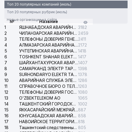
Топ 20 популярных компаний (июль)
Топ 20 популярных рубрик (июль)
Новые организации на сайте
№
Назвние
1
ЯШНАБАДСКАЯ АВАРИЙНАЯ СЛУЖБА ЭЛЕКТРОСЕТИ
3182
2
ЧИЛАНЗАРСКАЯ АВАРИЙНАЯ СЛУЖБА ЭЛЕКТРОСЕТИ
2459
3
ТЕЛЕФОНЫ ДОВЕРИЯ ГЕНЕРАЛЬНОЙ ПРОКУРАТУРЫ РЕСПУБЛИКИ УЗБЕКИСТАН
2411
4
АЛМАЗАРСКАЯ АВАРИЙНАЯ СЛУЖБА ЭЛЕКТРОСЕТИ
2172
5
УЧТЕПИНСКАЯ АВАРИЙНАЯ СЛУЖБА ЭЛЕКТРОСЕТИ
1418
6
TOSHKENT SHAHAR ELEKTR TARMOQLARI KORXONASI АО
1417
7
ШАЙХАНТАХУРСКАЯ АВАРИЙНАЯ СЛУЖБА ЭЛЕКТРОСЕТИ
1407
8
САМАРКАНД ЭЛЕКТР ТАРМОКЛАРИ АО
1398
9
SURHONDARYO ELEKTR TARMOKLARI АО
1378
10
АВАРИЙНАЯ СЛУЖБА ЭЛЕКТРОСЕТИ ТАШКЕНТСКОГО РАЙОНА
1286
11
СПРАВОЧНОЕ БЮРО О ТЕЛЕФОНАХ ОРГАНИЗАЦИЙ г. ТАШКЕНТА
1263
12
ТЕЛЕФОНЫ ДОВЕРИЯ ГОСУДАРСТВЕННОГО ЦЕНТРА ТЕСТИРОВАНИЯ
1080
13
O'ZBEKTELEKOM АО
1065
14
ТАШКЕНТСКИЙ ГОРОДСКОЙ СУД ПО ГРАЖДАНСКИМ ДЕЛАМ
1002
15
ЯККАСАРАЙСКИЙ МЕЖРАЙОННЫЙ СУД ПО ГРАЖДАНСКИМ ДЕЛАМ
887
16
ЮНУСАБАДСКАЯ АВАРИЙНАЯ СЛУЖБА ЭЛЕКТРОСЕТИ
858
17
НАВОИЙСКОЕ ТЕРРИТОРИАЛЬНОЕ ПРЕДПРИЯТИЕ ЭЛЕКТРОСЕТИ АО
818
18
Ташкентский следственный изолятор
805