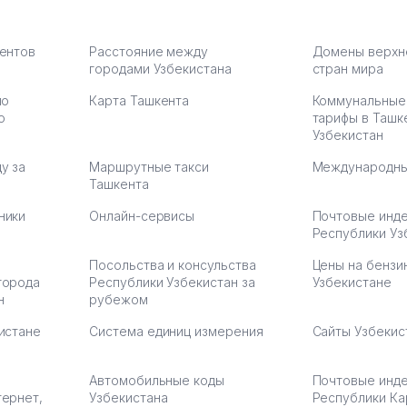
чехлы
их работе значительно
потому что 
а,
улучшилось качество
Озона для У
что
обслуживания клиентов.
тут у нас у
иентов
Расстояние между
Домены верхн
городами Узбекистана
Рекомендую этот колл-
стран мира
Выгодное д
36
центр как надежного
спокойное.
по
Карта Ташкента
Коммунальные
партнера для бизнеса.
Марат 27.07.
ю
тарифы в Ташк
Vip Brand 31.07.2026 11:43:39
Узбекистан
у за
Маршрутные такси
Международны
Ташкента
ники
Онлайн-сервисы
Почтовые инд
Республики Уз
Посольства и консульства
Цены на бензи
города
Республики Узбекистан за
Узбекистане
н
рубежом
истане
Система единиц измерения
Сайты Узбекис
Автомобильные коды
Почтовые инд
тернет,
Узбекистана
Республики Ка