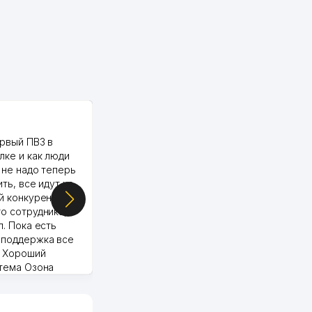
PALMA TEXTILE
рвый ПВЗ в
Yellowpages juda tez, aniq,
лке и как люди
qulay va sifatlik ishlaydi.
 не надо теперь
respect
ить, все идут ко
й конкуренции.
о сотрудника,
п. Пока есть
 поддержка все
Murod 24.07.2026 19:11:27
. Хороший
стема Озона
 отчеты.
курент в моем
д ли откроется,