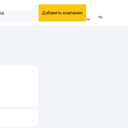
од
Добавить компанию
ru