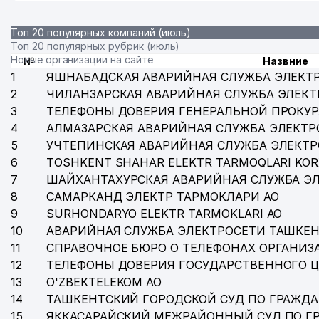
Топ 20 популярных компаний (июль)
Топ 20 популярных рубрик (июль)
Новые организации на сайте
№
Назвние
1
ЯШНАБАДСКАЯ АВАРИЙНАЯ СЛУЖБА ЭЛЕКТ
2
ЧИЛАНЗАРСКАЯ АВАРИЙНАЯ СЛУЖБА ЭЛЕКТ
3
ТЕЛЕФОНЫ ДОВЕРИЯ ГЕНЕРАЛЬНОЙ ПРОКУР
4
АЛМАЗАРСКАЯ АВАРИЙНАЯ СЛУЖБА ЭЛЕКТР
5
УЧТЕПИНСКАЯ АВАРИЙНАЯ СЛУЖБА ЭЛЕКТ
6
TOSHKENT SHAHAR ELEKTR TARMOQLARI KOR
7
ШАЙХАНТАХУРСКАЯ АВАРИЙНАЯ СЛУЖБА Э
8
САМАРКАНД ЭЛЕКТР ТАРМОКЛАРИ АО
9
SURHONDARYO ELEKTR TARMOKLARI АО
10
АВАРИЙНАЯ СЛУЖБА ЭЛЕКТРОСЕТИ ТАШКЕН
11
СПРАВОЧНОЕ БЮРО О ТЕЛЕФОНАХ ОРГАНИЗА
12
ТЕЛЕФОНЫ ДОВЕРИЯ ГОСУДАРСТВЕННОГО 
13
O'ZBEKTELEKOM АО
14
ТАШКЕНТСКИЙ ГОРОДСКОЙ СУД ПО ГРАЖД
15
ЯККАСАРАЙСКИЙ МЕЖРАЙОННЫЙ СУД ПО Г