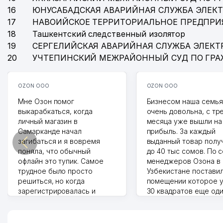
16
ЮНУСАБАДСКАЯ АВАРИЙНАЯ СЛУЖБА ЭЛЕК
17
НАВОИЙСКОЕ ТЕРРИТОРИАЛЬНОЕ ПРЕДПРИ
18
Ташкентский следственный изолятор
19
СЕРГЕЛИЙСКАЯ АВАРИЙНАЯ СЛУЖБА ЭЛЕКТ
20
УЧТЕПИНСКИЙ МЕЖРАЙОННЫЙ СУД ПО ГР
OZON ООО
OZON ООО
Мне Озон помог
Бизнесом наша семья
выкарабкаться, когда
очень довольна, с тр
личный магазин в
месяца уже вышли на
Самарканде начал
прибыль. За каждый
загибаться и я вовремя
выданный товар полу
поняла, что обычный
до 40 тыс сомов. По 
офлайн это тупик. Самое
менеджеров Озона в
трудное было просто
Узбекистане поставил
решиться, но когда
помещении которое у
зарегистрировалась и
30 квадратов еще од
отправила первые заказы,
прилавок под второй
весь страх сразу ушел.
бизнес. Так можно и э
Площадка полностью берет
раза увеличивает выр