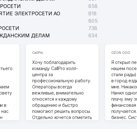
ТРОСЕТИ
858
ЯТИЕ ЭЛЕКТРОСЕТИ АО
818
805
РОСЕТИ
738
АЖДАНСКИМ ДЕЛАМ
634
CallPro
OZON ООО
Хочу поблагодарить
Я открыл пе
етьего
команду CallPro колл-
нашем посе
центра за
стали рады)
профессиональную работу.
в город езд
чаем
Операторы всегда
мне. Никако
совету
вежливые, внимательно
Нанял одног
относятся к каждому
плачу ему з
и в
обращению и быстро
финансовая
 нас
помогают решить вопросы.
получается
ин
Отдельно хочется отметить
бизнес. Си
грамотную речь,
сама делает
то в 2
ответственность и
Другой кон
учку.
оперативность. Благодаря
поселке вря