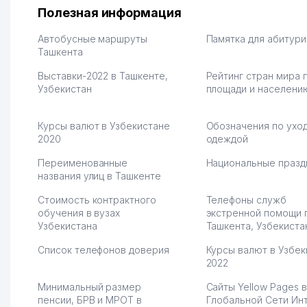
на себя доставку до
Второй бизнес у нас 
Полезная информация
клиентов и для одежды тут
для телефонов, стекл
хранение бесплатное
мышки и вообще все 
Автобусные маршруты
Памятка для абитур
первый год, хорошая
Ташкента
людям часто надо
экономия. Раньше боялась
Камат 31.07.2026 17:50:
Выставки-2022 в Ташкенте,
Рейтинг стран мира 
рекламы, а теперь вижу
Узбекистан
площади и населени
результаты. В последнее
время из России очень
много заказывают, а
Курсы валют в Узбекистане
Обозначения по уход
вначале только по
2020
одеждой
Узбекистану брали, но
вяло. Удалось
Переименованные
Национальные празд
раскрутиться, дальше
названия улиц в Ташкенте
развиваюсь потихоньку😊
Стоимость контрактного
Телефоны служб
Hamida 03.08.2026 12:45:39
обучения в вузах
экстренной помощи 
Узбекистана
Ташкента, Узбекиста
Список телефонов доверия
Курсы валют в Узбек
2022
Минимальный размер
Сайты Yellow Pages в
пенсии, БРВ и МРОТ в
Глобальной Сети Ин