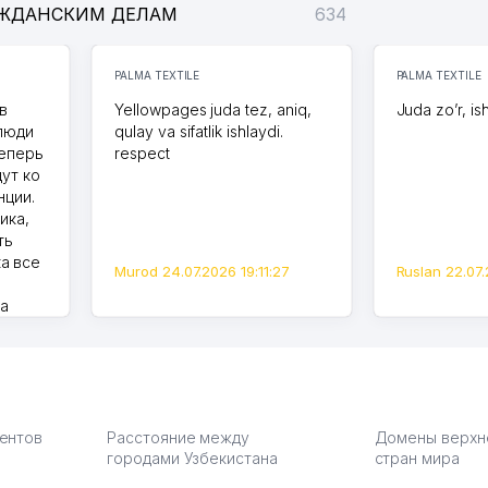
АЖДАНСКИМ ДЕЛАМ
634
PALMA TEXTILE
PALMA TEXTILE
в
Yellowpages juda tez, aniq,
Juda zo’r, is
 люди
qulay va sifatlik ishlaydi.
теперь
respect
дут ко
нции.
ика,
ть
а все
Murod 24.07.2026 19:11:27
Ruslan 22.07.
на
моем
оется,
карте
а что
З.
иентов
Расстояние между
Домены верхн
городами Узбекистана
стран мира