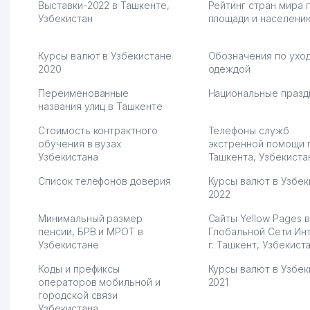
Выставки-2022 в Ташкенте,
Рейтинг стран мира 
партнера для бизнеса.
Марат 27.07.2026 08:00
Узбекистан
площади и населени
Vip Brand 31.07.2026 11:43:39
Курсы валют в Узбекистане
Обозначения по уход
2020
одеждой
Переименованные
Национальные празд
названия улиц в Ташкенте
Стоимость контрактного
Телефоны служб
обучения в вузах
экстренной помощи 
Узбекистана
Ташкента, Узбекиста
Список телефонов доверия
Курсы валют в Узбек
2022
Минимальный размер
Сайты Yellow Pages в
пенсии, БРВ и МРОТ в
Глобальной Сети Ин
Узбекистане
г. Ташкент, Узбекист
Коды и префиксы
Курсы валют в Узбек
операторов мобильной и
2021
городской связи
Узбекистана