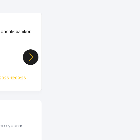
OZON ООО
honchlik xamkor.
Зашел на Озон в
Узбекистане почти
случайно, когда коллега
показал свой кабинет и
цифры, так что я буквально
сразу загорелся этой
идеей. Регистрация заняла
всего вечер, а договор там
2026 12:09:26
вполне понятный и нет этих
всяких замудреных
юридических
формулировок. Первое
время сильно тупил с
продвижением, но в итоге
разобрался. Озон как раз
получает свои 50 кликов на
его уровня
обучение и цена потом
держится ровно около