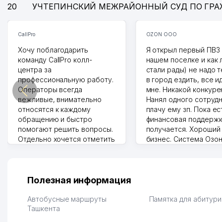
20
УЧТЕПИНСКИЙ МЕЖРАЙОННЫЙ СУД ПО ГР
CallPro
OZON ООО
Хочу поблагодарить
Я открыл первый ПВЗ 
команду CallPro колл-
нашем поселке и как
центра за
стали рады) не надо 
профессиональную работу.
в город ездить, все и
Операторы всегда
мне. Никакой конкуре
вежливые, внимательно
Нанял одного сотрудн
относятся к каждому
плачу ему зп. Пока ес
обращению и быстро
финансовая поддержк
помогают решить вопросы.
получается. Хороший
Отдельно хочется отметить
бизнес. Система Озо
грамотную речь,
сама делает отчеты.
ответственность и
Другой конкурент в 
оперативность. Благодаря
поселке вряд ли откр
их работе значительно
потому что видно на 
Полезная информация
улучшилось качество
Озона для Узбекистан
обслуживания клиентов.
тут у нас уже есть ПВ
Автобусные маршруты
Памятка для абитур
Рекомендую этот колл-
Ташкента
Выгодное дело и
центр как надежного
спокойное.