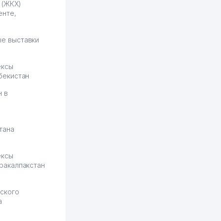
 (ЖКХ)
ставки. Работать на
енте,
площадке нравится, здесь
рынок сбыта шире и заказы
идут стабильно.
е выставки
Урад 21.07.2026 08:47:51
ексы
бекистан
н в
тана
ексы
ракалпакстан
ского
а