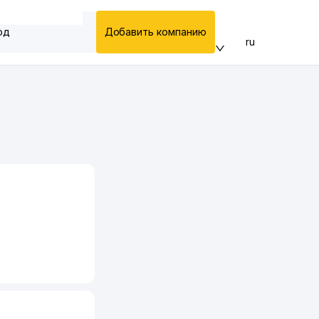
од
Добавить компанию
ru