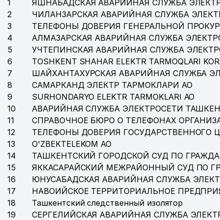
1
ЯШНАБАДСКАЯ АВАРИЙНАЯ СЛУЖБА ЭЛЕКТ
2
ЧИЛАНЗАРСКАЯ АВАРИЙНАЯ СЛУЖБА ЭЛЕКТ
3
ТЕЛЕФОНЫ ДОВЕРИЯ ГЕНЕРАЛЬНОЙ ПРОКУР
4
АЛМАЗАРСКАЯ АВАРИЙНАЯ СЛУЖБА ЭЛЕКТР
5
УЧТЕПИНСКАЯ АВАРИЙНАЯ СЛУЖБА ЭЛЕКТ
6
TOSHKENT SHAHAR ELEKTR TARMOQLARI KOR
7
ШАЙХАНТАХУРСКАЯ АВАРИЙНАЯ СЛУЖБА Э
8
САМАРКАНД ЭЛЕКТР ТАРМОКЛАРИ АО
9
SURHONDARYO ELEKTR TARMOKLARI АО
10
АВАРИЙНАЯ СЛУЖБА ЭЛЕКТРОСЕТИ ТАШКЕН
11
СПРАВОЧНОЕ БЮРО О ТЕЛЕФОНАХ ОРГАНИЗА
12
ТЕЛЕФОНЫ ДОВЕРИЯ ГОСУДАРСТВЕННОГО 
13
O'ZBEKTELEKOM АО
14
ТАШКЕНТСКИЙ ГОРОДСКОЙ СУД ПО ГРАЖД
15
ЯККАСАРАЙСКИЙ МЕЖРАЙОННЫЙ СУД ПО Г
16
ЮНУСАБАДСКАЯ АВАРИЙНАЯ СЛУЖБА ЭЛЕК
17
НАВОИЙСКОЕ ТЕРРИТОРИАЛЬНОЕ ПРЕДПРИ
18
Ташкентский следственный изолятор
19
СЕРГЕЛИЙСКАЯ АВАРИЙНАЯ СЛУЖБА ЭЛЕКТ