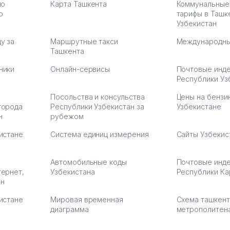
по
Карта Ташкента
Коммунальные
:37
ю
тарифы в Ташк
Узбекистан
у за
Маршрутные такси
Международны
Ташкента
ники
Онлайн-сервисы
Почтовые инд
Республики Уз
Посольства и консульства
Цены на бензи
города
Республики Узбекистан за
Узбекистане
н
рубежом
истане
Система единиц измерения
Сайты Узбекис
Автомобильные коды
Почтовые инд
тернет,
Узбекистана
Республики Ка
ан
истане
Мировая временная
Схема ташкент
диаграмма
метрополитен