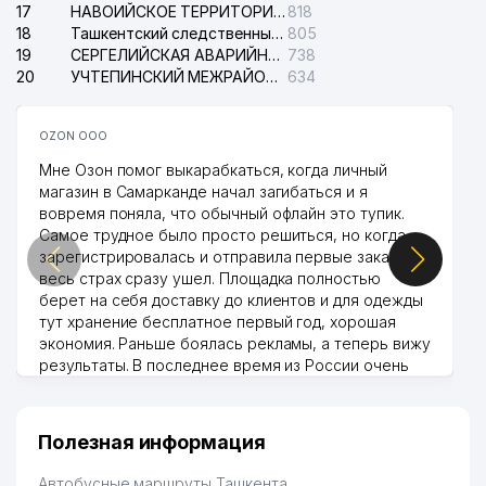
17
НАВОИЙСКОЕ ТЕРРИТОРИАЛЬНОЕ ПРЕДПРИЯТИЕ ЭЛЕКТРОСЕТИ АО
818
18
Ташкентский следственный изолятор
805
19
СЕРГЕЛИЙСКАЯ АВАРИЙНАЯ СЛУЖБА ЭЛЕКТРОСЕТИ
738
20
УЧТЕПИНСКИЙ МЕЖРАЙОННЫЙ СУД ПО ГРАЖДАНСКИМ ДЕЛАМ
634
OZON ООО
Мне Озон помог выкарабкаться, когда личный
магазин в Самарканде начал загибаться и я
вовремя поняла, что обычный офлайн это тупик.
Самое трудное было просто решиться, но когда
зарегистрировалась и отправила первые заказы,
весь страх сразу ушел. Площадка полностью
берет на себя доставку до клиентов и для одежды
тут хранение бесплатное первый год, хорошая
экономия. Раньше боялась рекламы, а теперь вижу
результаты. В последнее время из России очень
много заказывают, а вначале только по
Узбекистану брали, но вяло. Удалось раскрутиться,
дальше развиваюсь потихоньку😊
Полезная информация
Hamida 03.08.2026 12:45:39
Автобусные маршруты Ташкента