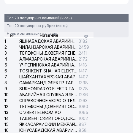
Топ 20 популярных компаний (июль)
Топ 20 популярных рубрик (июль)
Новые организации на сайте
№
Назвние
1
ЯШНАБАДСКАЯ АВАРИЙНАЯ СЛУЖБА ЭЛЕКТРОСЕТИ
3182
2
ЧИЛАНЗАРСКАЯ АВАРИЙНАЯ СЛУЖБА ЭЛЕКТРОСЕТИ
2459
3
ТЕЛЕФОНЫ ДОВЕРИЯ ГЕНЕРАЛЬНОЙ ПРОКУРАТУРЫ РЕСПУБЛИКИ УЗБЕКИСТАН
2411
4
АЛМАЗАРСКАЯ АВАРИЙНАЯ СЛУЖБА ЭЛЕКТРОСЕТИ
2172
5
УЧТЕПИНСКАЯ АВАРИЙНАЯ СЛУЖБА ЭЛЕКТРОСЕТИ
1418
6
TOSHKENT SHAHAR ELEKTR TARMOQLARI KORXONASI АО
1417
7
ШАЙХАНТАХУРСКАЯ АВАРИЙНАЯ СЛУЖБА ЭЛЕКТРОСЕТИ
1407
8
САМАРКАНД ЭЛЕКТР ТАРМОКЛАРИ АО
1398
9
SURHONDARYO ELEKTR TARMOKLARI АО
1378
10
АВАРИЙНАЯ СЛУЖБА ЭЛЕКТРОСЕТИ ТАШКЕНТСКОГО РАЙОНА
1286
11
СПРАВОЧНОЕ БЮРО О ТЕЛЕФОНАХ ОРГАНИЗАЦИЙ г. ТАШКЕНТА
1263
12
ТЕЛЕФОНЫ ДОВЕРИЯ ГОСУДАРСТВЕННОГО ЦЕНТРА ТЕСТИРОВАНИЯ
1080
13
O'ZBEKTELEKOM АО
1065
14
ТАШКЕНТСКИЙ ГОРОДСКОЙ СУД ПО ГРАЖДАНСКИМ ДЕЛАМ
1002
15
ЯККАСАРАЙСКИЙ МЕЖРАЙОННЫЙ СУД ПО ГРАЖДАНСКИМ ДЕЛАМ
887
16
ЮНУСАБАДСКАЯ АВАРИЙНАЯ СЛУЖБА ЭЛЕКТРОСЕТИ
858